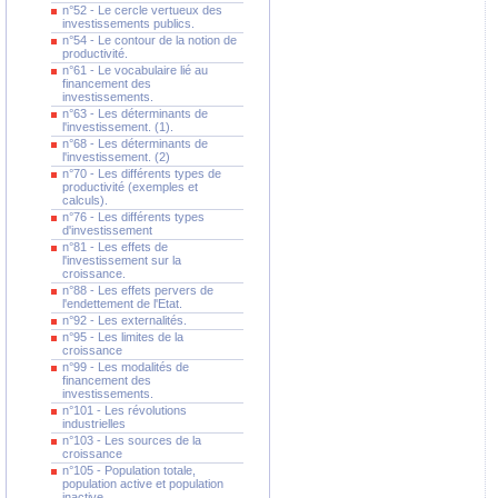
n°52 - Le cercle vertueux des
investissements publics.
n°54 - Le contour de la notion de
productivité.
n°61 - Le vocabulaire lié au
financement des
investissements.
n°63 - Les déterminants de
l'investissement. (1).
n°68 - Les déterminants de
l'investissement. (2)
n°70 - Les différents types de
productivité (exemples et
calculs).
n°76 - Les différents types
d'investissement
n°81 - Les effets de
l'investissement sur la
croissance.
n°88 - Les effets pervers de
l'endettement de l'Etat.
n°92 - Les externalités.
n°95 - Les limites de la
croissance
n°99 - Les modalités de
financement des
investissements.
n°101 - Les révolutions
industrielles
n°103 - Les sources de la
croissance
n°105 - Population totale,
population active et population
inactive.