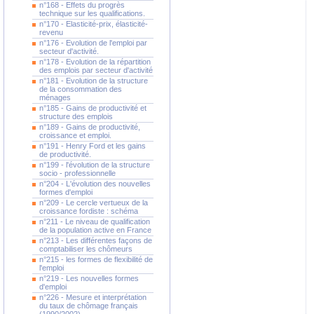
n°168 - Effets du progrès
technique sur les qualifications.
n°170 - Elasticité-prix, élasticité-
revenu
n°176 - Evolution de l'emploi par
secteur d'activité.
n°178 - Evolution de la répartition
des emplois par secteur d'activité
n°181 - Evolution de la structure
de la consommation des
ménages
n°185 - Gains de productivité et
structure des emplois
n°189 - Gains de productivité,
croissance et emploi.
n°191 - Henry Ford et les gains
de productivité.
n°199 - l'évolution de la structure
socio - professionnelle
n°204 - L'évolution des nouvelles
formes d'emploi
n°209 - Le cercle vertueux de la
croissance fordiste : schéma
n°211 - Le niveau de qualification
de la population active en France
n°213 - Les différentes façons de
comptabiliser les chômeurs
n°215 - les formes de flexibilité de
l'emploi
n°219 - Les nouvelles formes
d'emploi
n°226 - Mesure et interprétation
du taux de chômage français