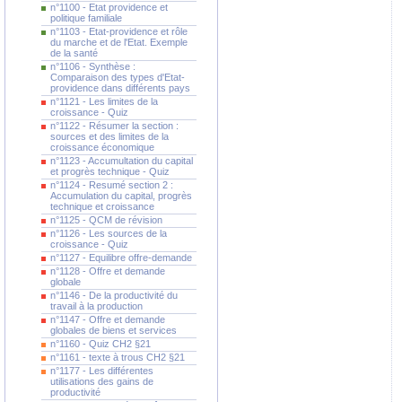
n°1100 - Etat providence et
politique familiale
n°1103 - Etat-providence et rôle
du marche et de l'Etat. Exemple
de la santé
n°1106 - Synthèse :
Comparaison des types d'Etat-
providence dans différents pays
n°1121 - Les limites de la
croissance - Quiz
n°1122 - Résumer la section :
sources et des limites de la
croissance économique
n°1123 - Accumultation du capital
et progrès technique - Quiz
n°1124 - Resumé section 2 :
Accumulation du capital, progrès
technique et croissance
n°1125 - QCM de révision
n°1126 - Les sources de la
croissance - Quiz
n°1127 - Equilibre offre-demande
n°1128 - Offre et demande
globale
n°1146 - De la productivité du
travail à la production
n°1147 - Offre et demande
globales de biens et services
n°1160 - Quiz CH2 §21
n°1161 - texte à trous CH2 §21
n°1177 - Les différentes
utilisations des gains de
productivité