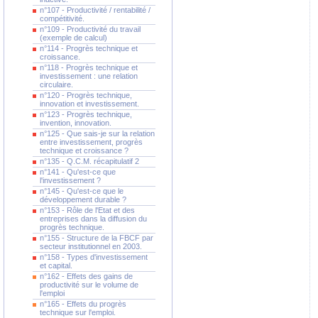
n°107 - Productivité / rentabilité /
compétitivité.
n°109 - Productivité du travail
(exemple de calcul)
n°114 - Progrès technique et
croissance.
n°118 - Progrès technique et
investissement : une relation
circulaire.
n°120 - Progrès technique,
innovation et investissement.
n°123 - Progrès technique,
invention, innovation.
n°125 - Que sais-je sur la relation
entre investissement, progrès
technique et croissance ?
n°135 - Q.C.M. récapitulatif 2
n°141 - Qu'est-ce que
l'investissement ?
n°145 - Qu'est-ce que le
développement durable ?
n°153 - Rôle de l'Etat et des
entreprises dans la diffusion du
progrès technique.
n°155 - Structure de la FBCF par
secteur institutionnel en 2003.
n°158 - Types d'investissement
et capital.
n°162 - Effets des gains de
productivité sur le volume de
l'emploi
n°165 - Effets du progrès
technique sur l'emploi.