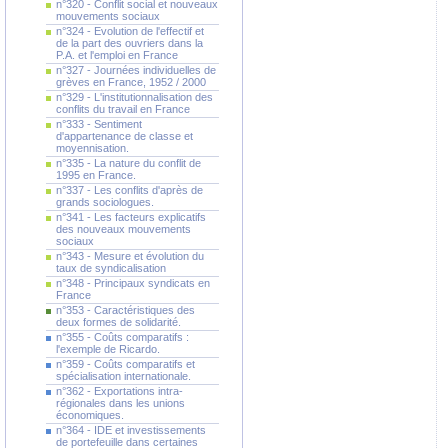
n°320 - Conflit social et nouveaux
mouvements sociaux
n°324 - Evolution de l'effectif et
de la part des ouvriers dans la
P.A. et l'emploi en France
n°327 - Journées individuelles de
grèves en France, 1952 / 2000
n°329 - L'institutionnalisation des
conflits du travail en France
n°333 - Sentiment
d'appartenance de classe et
moyennisation.
n°335 - La nature du conflit de
1995 en France.
n°337 - Les conflits d'après de
grands sociologues.
n°341 - Les facteurs explicatifs
des nouveaux mouvements
sociaux
n°343 - Mesure et évolution du
taux de syndicalisation
n°348 - Principaux syndicats en
France
n°353 - Caractéristiques des
deux formes de solidarité.
n°355 - Coûts comparatifs :
l'exemple de Ricardo.
n°359 - Coûts comparatifs et
spécialisation internationale.
n°362 - Exportations intra-
régionales dans les unions
économiques.
n°364 - IDE et investissements
de portefeuille dans certaines