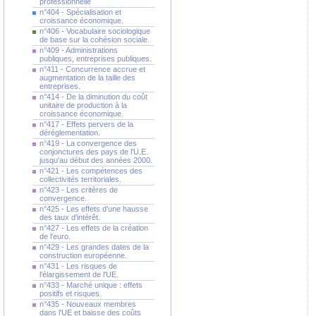
professionnelle
n°404 - Spécialisation et
croissance économique.
n°406 - Vocabulaire sociologique
de base sur la cohésion sociale.
n°409 - Administrations
publiques, entreprises publiques.
n°411 - Concurrence accrue et
augmentation de la taille des
entreprises.
n°414 - De la diminution du coût
unitaire de production à la
croissance économique.
n°417 - Effets pervers de la
déréglementation.
n°419 - La convergence des
conjonctures des pays de l'U.E.
jusqu'au début des années 2000.
n°421 - Les compétences des
collectivités territoriales.
n°423 - Les critères de
convergence.
n°425 - Les effets d'une hausse
des taux d'intérêt.
n°427 - Les effets de la création
de l'euro.
n°429 - Les grandes dates de la
construction européenne.
n°431 - Les risques de
l'élargissement de l'UE.
n°433 - Marché unique : effets
positifs et risques.
n°435 - Nouveaux membres
dans l'UE et baisse des coûts