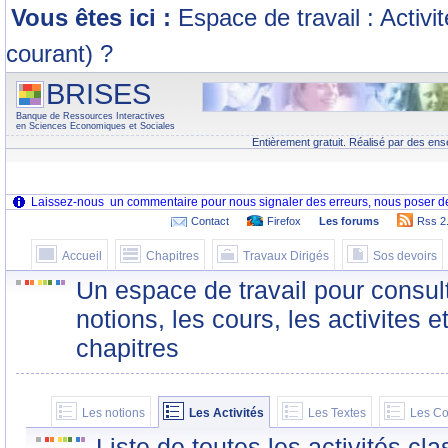
Vous êtes ici :
Espace de travail : Activi
courant) ?
BRISES
Banque de Ressources Interactives
en Sciences Economiques et Sociales
Entièrement gratuit. Réalisé par des ens
Contact
Firefox
Les forums
Rss 2
Accueil
Chapitres
Travaux Dirigés
Sos devoirs
Un espace de travail pour consult
notions, les cours, les activites e
chapitres
Les notions
Les Activités
Les Textes
Les Co
Liste de toutes les activités c