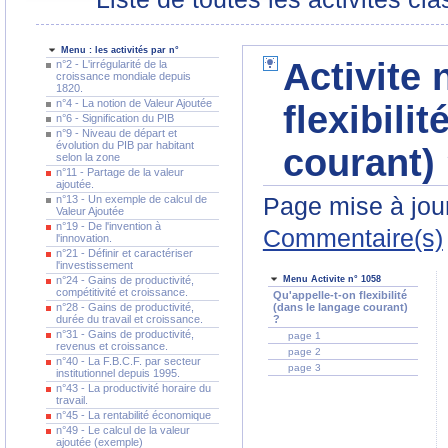
Menu : les activités par n°
Activite 
n°2 - L'irrégularité de la
croissance mondiale depuis
1820.
n°4 - La notion de Valeur Ajoutée
flexibili
n°6 - Signification du PIB
n°9 - Niveau de départ et
évolution du PIB par habitant
courant)
selon la zone
n°11 - Partage de la valeur
ajoutée.
Page mise à jour
n°13 - Un exemple de calcul de
Valeur Ajoutée
n°19 - De l'invention à
Commentaire(s)
l'innovation.
n°21 - Définir et caractériser
l'investissement
n°24 - Gains de productivité,
Menu Activite n° 1058
compétitivité et croissance.
Qu'appelle-t-on flexibilité
n°28 - Gains de productivité,
(dans le langage courant)
durée du travail et croissance.
?
n°31 - Gains de productivité,
page 1
revenus et croissance.
page 2
n°40 - La F.B.C.F. par secteur
page 3
institutionnel depuis 1995.
n°43 - La productivité horaire du
travail.
n°45 - La rentabilité économique
n°49 - Le calcul de la valeur
ajoutée (exemple)