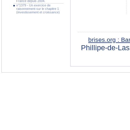
France depuis 2004.
n°1379 - Un exercice de
raisonnement sur le chapitre 1
(investissement et croissance)
brises.org : B
Phillipe-de-La