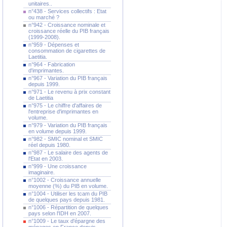
unitaires..
n°438 - Services collectifs : Etat
ou marché ?
n°942 - Croissance nominale et
croissance réelle du PIB français
(1999-2008).
n°959 - Dépenses et
consommation de cigarettes de
Laetitia.
n°964 - Fabrication
d'imprimantes.
n°967 - Variation du PIB français
depuis 1999.
n°971 - Le revenu à prix constant
de Laetitia
n°975 - Le chiffre d'affaires de
l'entreprise d'imprimantes en
volume.
n°979 - Variation du PIB français
en volume depuis 1999.
n°982 - SMIC nominal et SMIC
réel depuis 1980.
n°987 - Le salaire des agents de
l'Etat en 2003.
n°999 - Une croissance
imaginaire.
n°1002 - Croissance annuelle
moyenne (%) du PIB en volume.
n°1004 - Utiliser les tcam du PIB
de quelques pays depuis 1981.
n°1006 - Répartition de quelques
pays selon l'IDH en 2007.
n°1009 - Le taux d'épargne des