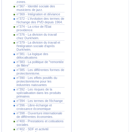
zones.
n°367 - Identité sociale des
musiciens de jazz.
n°369 - Intégration et déviance
n°372 - L'évolution des termes de
l'échange des PVD depuis 1964.
n°374 - La crise de l'Etat
providence.
n°376 - La division du travail
chez Durkheim.
n°379 - La division du travail et
l'intégration sociale d'après
Durkheim.
n°381 - La logique des
délocalisations
n°383 - La politique de "remontée
de filière"
n°385 - Les différentes formes de
protectionnisme.
n°390 - Les effets positifs du
protectionnisme pour les
industries naissantes
n°392 - Les risques de la
spécialisation dans les produits
primaires
n°394 - Les termes de l'échange
n°396 - Libre-échange et
croissance économique
n°398 - Ouverture internationale
de différentes économies.
n°400 - Prestations et cotisations
sociales.
n°402 - SDF et activité