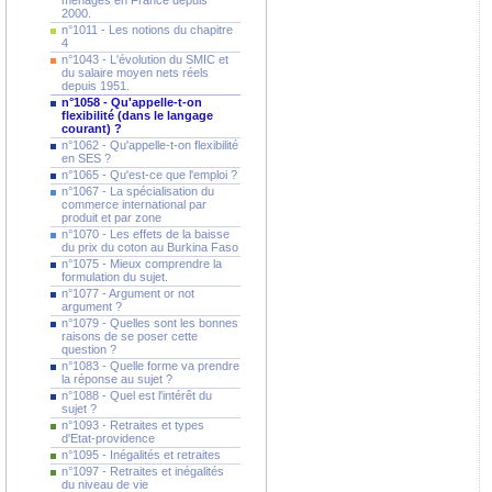
ménages en France depuis
2000.
n°1011 - Les notions du chapitre
4
n°1043 - L'évolution du SMIC et
du salaire moyen nets réels
depuis 1951.
n°1058 - Qu'appelle-t-on
flexibilité (dans le langage
courant) ?
n°1062 - Qu'appelle-t-on flexibilité
en SES ?
n°1065 - Qu'est-ce que l'emploi ?
n°1067 - La spécialisation du
commerce international par
produit et par zone
n°1070 - Les effets de la baisse
du prix du coton au Burkina Faso
n°1075 - Mieux comprendre la
formulation du sujet.
n°1077 - Argument or not
argument ?
n°1079 - Quelles sont les bonnes
raisons de se poser cette
question ?
n°1083 - Quelle forme va prendre
la réponse au sujet ?
n°1088 - Quel est l'intérêt du
sujet ?
n°1093 - Retraites et types
d'Etat-providence
n°1095 - Inégalités et retraites
n°1097 - Retraites et inégalités
du niveau de vie