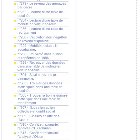
n°279 - Le revenu des ménages
par décile
n°282 - Lecture d'une table de
destinée
n°284 - Lecture d'une table de
mobilité en valeur absolue
n°286 - Lecture d'une table de
recrutement
n°288 - L'évolution des inégalités
de revenu disponible
n°292 - Mobilité sociale : le
vocabulaire.
n°296 - Pauvreté dans l'Union
européenne en 1996.
n°299 - Retrouver des données
dans une table de mobilité en
valeur absolue
n°301 - Salaire, revenu et
patrimoine.
n°303 - Trouver des données
statistiques dans une table de
destinée
n°305 - Trouver la bonne donnée
statistique dans une table de
recrutement.
n°307 - Illustration action
collective et conflit social
n°309 - Classes et lutte des
classes
n°315 - Conflit et rationalité:
l'analyse d'Hirschman
n°317 - Conflit et rationalité:
l'analyse d'Olson