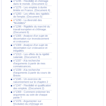
n°1245 - Flexibilité et chômage
dans le monde. (Document 1)
n°1275 - Les emplois à durée
limitée en France. (Document 4)
n°1283 - Les effets des rigidités
de l'emploi. (Document 5)
n°1290 - La diversité des
"flexibilités"
n°1296 - Rigidités du marché du
travail européen et chômage.
(Document 6)
n°1305 - Analyse d'un sujet de
dissertation sur investissement
et croissance
n°1309 - Analyse d'un sujet de
dissertation sur croissance et
inégalités
n°1313 - Les effets de la rigidité
salariale. (Document 3)
n°1337 - A la recherche
d'arguments à partir de mes
connaissances.
n°1339 - A la recherche
d'arguments à partir du cours de
Brises
n°1345 - Un exercice de
raisonnement sur le chapitre 2
n°1347 - Flexibilité et qualification
des emplois. (Document 2)
n°1369 - Comment ordonner les
arguments au sein de chaque
partie ?
n°1376 - Argumenter sur
l'évolution du chômage en