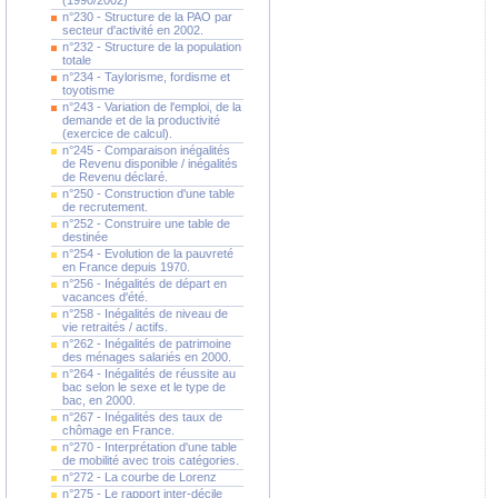
(1990/2002)
n°230 - Structure de la PAO par
secteur d'activité en 2002.
n°232 - Structure de la population
totale
n°234 - Taylorisme, fordisme et
toyotisme
n°243 - Variation de l'emploi, de la
demande et de la productivité
(exercice de calcul).
n°245 - Comparaison inégalités
de Revenu disponible / inégalités
de Revenu déclaré.
n°250 - Construction d'une table
de recrutement.
n°252 - Construire une table de
destinée
n°254 - Evolution de la pauvreté
en France depuis 1970.
n°256 - Inégalités de départ en
vacances d'été.
n°258 - Inégalités de niveau de
vie retraités / actifs.
n°262 - Inégalités de patrimoine
des ménages salariés en 2000.
n°264 - Inégalités de réussite au
bac selon le sexe et le type de
bac, en 2000.
n°267 - Inégalités des taux de
chômage en France.
n°270 - Interprétation d'une table
de mobilité avec trois catégories.
n°272 - La courbe de Lorenz
n°275 - Le rapport inter-décile