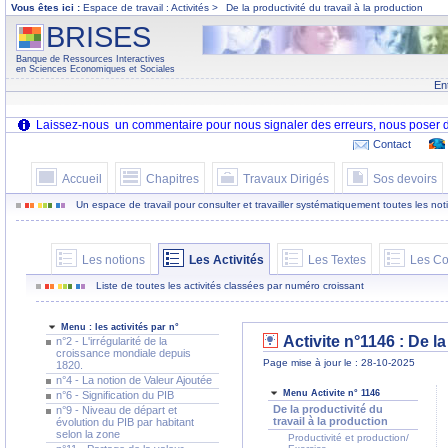
Vous êtes ici :
Espace de travail : Activités >
De la productivité du travail à la production
BRISES
Banque de Ressources Interactives
en Sciences Economiques et Sociales
En
Contact
Accueil
Chapitres
Travaux Dirigés
Sos devoirs
Un espace de travail pour consulter et travailler systématiquement toutes les notion
Les notions
Les Activités
Les Textes
Les Co
Liste de toutes les activités classées par numéro croissant
Menu : les activités par n°
Activite n°1146 :
De la
n°2 - L'irrégularité de la
croissance mondiale depuis
Page mise à jour le : 28-10-2025
1820.
n°4 - La notion de Valeur Ajoutée
Menu Activite n° 1146
n°6 - Signification du PIB
De la productivité du
n°9 - Niveau de départ et
travail à la production
évolution du PIB par habitant
selon la zone
Productivité et production/