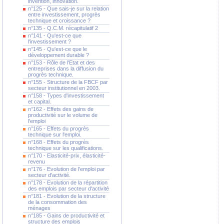
invention, innovation.
n°125 - Que sais-je sur la relation
entre investissement, progrès
technique et croissance ?
n°135 - Q.C.M. récapitulatif 2
n°141 - Qu'est-ce que
l'investissement ?
n°145 - Qu'est-ce que le
développement durable ?
n°153 - Rôle de l'Etat et des
entreprises dans la diffusion du
progrès technique.
n°155 - Structure de la FBCF par
secteur institutionnel en 2003.
n°158 - Types d'investissement
et capital.
n°162 - Effets des gains de
productivité sur le volume de
l'emploi
n°165 - Effets du progrès
technique sur l'emploi.
n°168 - Effets du progrès
technique sur les qualifications.
n°170 - Elasticité-prix, élasticité-
revenu
n°176 - Evolution de l'emploi par
secteur d'activité.
n°178 - Evolution de la répartition
des emplois par secteur d'activité
n°181 - Evolution de la structure
de la consommation des
ménages
n°185 - Gains de productivité et
structure des emplois