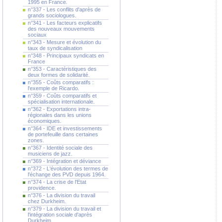
1995 en France.
n°337 - Les conflits d'après de
grands sociologues.
n°341 - Les facteurs explicatifs
des nouveaux mouvements
sociaux
n°343 - Mesure et évolution du
taux de syndicalisation
n°348 - Principaux syndicats en
France
n°353 - Caractéristiques des
deux formes de solidarité.
n°355 - Coûts comparatifs :
l'exemple de Ricardo.
n°359 - Coûts comparatifs et
spécialisation internationale.
n°362 - Exportations intra-
régionales dans les unions
économiques.
n°364 - IDE et investissements
de portefeuille dans certaines
zones.
n°367 - Identité sociale des
musiciens de jazz.
n°369 - Intégration et déviance
n°372 - L'évolution des termes de
l'échange des PVD depuis 1964.
n°374 - La crise de l'Etat
providence.
n°376 - La division du travail
chez Durkheim.
n°379 - La division du travail et
l'intégration sociale d'après
Durkheim.