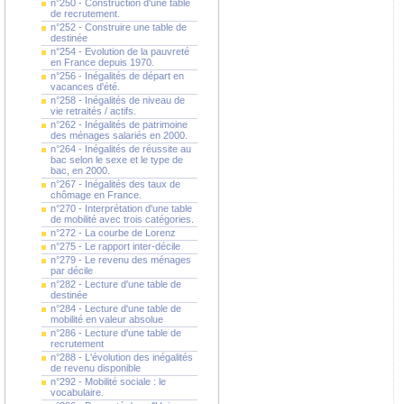
n°250 - Construction d'une table
de recrutement.
n°252 - Construire une table de
destinée
n°254 - Evolution de la pauvreté
en France depuis 1970.
n°256 - Inégalités de départ en
vacances d'été.
n°258 - Inégalités de niveau de
vie retraités / actifs.
n°262 - Inégalités de patrimoine
des ménages salariés en 2000.
n°264 - Inégalités de réussite au
bac selon le sexe et le type de
bac, en 2000.
n°267 - Inégalités des taux de
chômage en France.
n°270 - Interprétation d'une table
de mobilité avec trois catégories.
n°272 - La courbe de Lorenz
n°275 - Le rapport inter-décile
n°279 - Le revenu des ménages
par décile
n°282 - Lecture d'une table de
destinée
n°284 - Lecture d'une table de
mobilité en valeur absolue
n°286 - Lecture d'une table de
recrutement
n°288 - L'évolution des inégalités
de revenu disponible
n°292 - Mobilité sociale : le
vocabulaire.