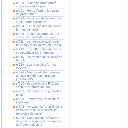
n°189 - Gains de productivité,
croissance et emploi.
n°191 - Henry Ford et les gains
de productivité.
n°199 - l'évolution de la structure
socio - professionnelle
n°204 - L'évolution des nouvelles
formes d'emploi
n°209 - Le cercle vertueux de la
croissance fordiste : schéma
n°211 - Le niveau de qualification
de la population active en France
n°213 - Les différentes façons de
comptabiliser les chômeurs
n°215 - les formes de flexibilité de
l'emploi
n°219 - Les nouvelles formes
d'emploi
n°226 - Mesure et interprétation
du taux de chômage français
(1990/2002)
n°230 - Structure de la PAO par
secteur d'activité en 2002.
n°232 - Structure de la population
totale
n°234 - Taylorisme, fordisme et
toyotisme
n°243 - Variation de l'emploi, de la
demande et de la productivité
(exercice de calcul).
n°245 - Comparaison inégalités
de Revenu disponible / inégalités
de Revenu déclaré.