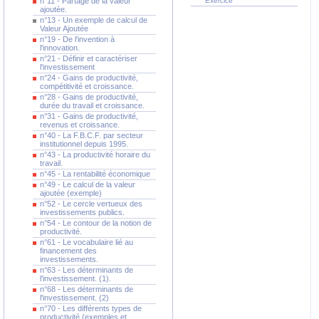
n°11 - Partage de la valeur
Exercice
ajoutée.
n°13 - Un exemple de calcul de
Valeur Ajoutée
n°19 - De l'invention à
l'innovation.
n°21 - Définir et caractériser
l'investissement
n°24 - Gains de productivité,
compétitivité et croissance.
n°28 - Gains de productivité,
durée du travail et croissance.
n°31 - Gains de productivité,
revenus et croissance.
n°40 - La F.B.C.F. par secteur
institutionnel depuis 1995.
n°43 - La productivité horaire du
travail.
n°45 - La rentabilité économique
n°49 - Le calcul de la valeur
ajoutée (exemple)
n°52 - Le cercle vertueux des
investissements publics.
n°54 - Le contour de la notion de
productivité.
n°61 - Le vocabulaire lié au
financement des
investissements.
n°63 - Les déterminants de
l'investissement. (1).
n°68 - Les déterminants de
l'investissement. (2)
n°70 - Les différents types de
productivité (exemples et