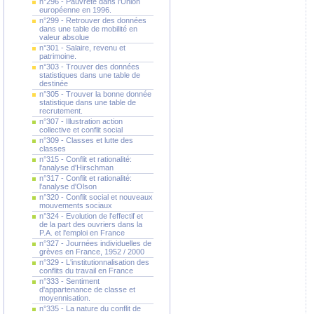
n°296 - Pauvreté dans l'Union
européenne en 1996.
n°299 - Retrouver des données
dans une table de mobilité en
valeur absolue
n°301 - Salaire, revenu et
patrimoine.
n°303 - Trouver des données
statistiques dans une table de
destinée
n°305 - Trouver la bonne donnée
statistique dans une table de
recrutement.
n°307 - Illustration action
collective et conflit social
n°309 - Classes et lutte des
classes
n°315 - Conflit et rationalité:
l'analyse d'Hirschman
n°317 - Conflit et rationalité:
l'analyse d'Olson
n°320 - Conflit social et nouveaux
mouvements sociaux
n°324 - Evolution de l'effectif et
de la part des ouvriers dans la
P.A. et l'emploi en France
n°327 - Journées individuelles de
grèves en France, 1952 / 2000
n°329 - L'institutionnalisation des
conflits du travail en France
n°333 - Sentiment
d'appartenance de classe et
moyennisation.
n°335 - La nature du conflit de