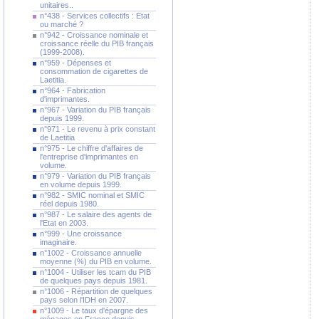
unitaires..
n°438 - Services collectifs : Etat
ou marché ?
n°942 - Croissance nominale et
croissance réelle du PIB français
(1999-2008).
n°959 - Dépenses et
consommation de cigarettes de
Laetitia.
n°964 - Fabrication
d'imprimantes.
n°967 - Variation du PIB français
depuis 1999.
n°971 - Le revenu à prix constant
de Laetitia
n°975 - Le chiffre d'affaires de
l'entreprise d'imprimantes en
volume.
n°979 - Variation du PIB français
en volume depuis 1999.
n°982 - SMIC nominal et SMIC
réel depuis 1980.
n°987 - Le salaire des agents de
l'Etat en 2003.
n°999 - Une croissance
imaginaire.
n°1002 - Croissance annuelle
moyenne (%) du PIB en volume.
n°1004 - Utiliser les tcam du PIB
de quelques pays depuis 1981.
n°1006 - Répartition de quelques
pays selon l'IDH en 2007.
n°1009 - Le taux d'épargne des