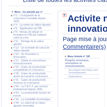
Menu : les activités par n°
Activite 
n°2 - L'irrégularité de la
croissance mondiale depuis
1820.
n°4 - La notion de Valeur Ajoutée
innovati
n°6 - Signification du PIB
n°9 - Niveau de départ et
évolution du PIB par habitant
Page mise à jour
selon la zone
n°11 - Partage de la valeur
ajoutée.
Commentaire(s)
n°13 - Un exemple de calcul de
Valeur Ajoutée
n°19 - De l'invention à
Menu Activite n° 120
l'innovation.
Progrès technique,
n°21 - Définir et caractériser
innovation et
l'investissement
investissement.
n°24 - Gains de productivité,
compétitivité et croissance.
Du progrès technique vers
l'investissement
n°28 - Gains de productivité,
durée du travail et croissance.
Explications
n°31 - Gains de productivité,
revenus et croissance.
n°40 - La F.B.C.F. par secteur
institutionnel depuis 1995.
n°43 - La productivité horaire du
travail.
n°45 - La rentabilité économique
n°49 - Le calcul de la valeur
ajoutée (exemple)