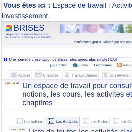
Vous êtes ici :
Espace de travail : Activi
investissement.
BRISES
Banque de Ressources Interactives
en Sciences Economiques et Sociales
Entièrement gratuit. Réalisé par des ens
Contact
Firefox
Les forums
Rss 2
Accueil
Chapitres
Travaux Dirigés
Sos devoirs
Un espace de travail pour consult
notions, les cours, les activites e
chapitres
Les notions
Les Activités
Les Textes
Les Co
Liste de toutes les activités c