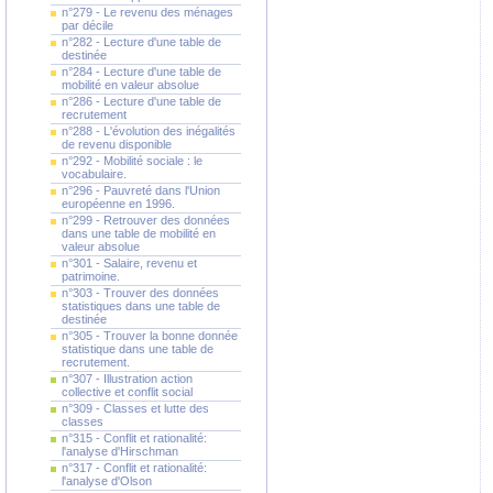
n°279 - Le revenu des ménages
par décile
n°282 - Lecture d'une table de
destinée
n°284 - Lecture d'une table de
mobilité en valeur absolue
n°286 - Lecture d'une table de
recrutement
n°288 - L'évolution des inégalités
de revenu disponible
n°292 - Mobilité sociale : le
vocabulaire.
n°296 - Pauvreté dans l'Union
européenne en 1996.
n°299 - Retrouver des données
dans une table de mobilité en
valeur absolue
n°301 - Salaire, revenu et
patrimoine.
n°303 - Trouver des données
statistiques dans une table de
destinée
n°305 - Trouver la bonne donnée
statistique dans une table de
recrutement.
n°307 - Illustration action
collective et conflit social
n°309 - Classes et lutte des
classes
n°315 - Conflit et rationalité:
l'analyse d'Hirschman
n°317 - Conflit et rationalité:
l'analyse d'Olson