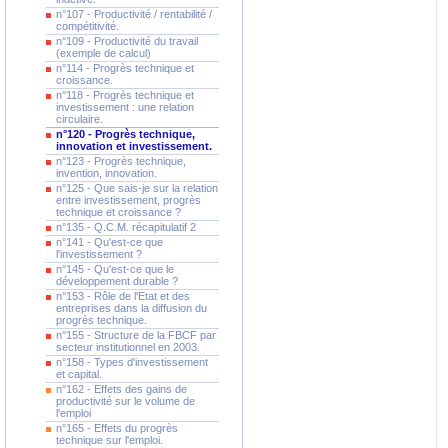
n°107 - Productivité / rentabilité /
compétitivité.
n°109 - Productivité du travail
(exemple de calcul)
n°114 - Progrès technique et
croissance.
n°118 - Progrès technique et
investissement : une relation
circulaire.
n°120 - Progrès technique,
innovation et investissement.
n°123 - Progrès technique,
invention, innovation.
n°125 - Que sais-je sur la relation
entre investissement, progrès
technique et croissance ?
n°135 - Q.C.M. récapitulatif 2
n°141 - Qu'est-ce que
l'investissement ?
n°145 - Qu'est-ce que le
développement durable ?
n°153 - Rôle de l'Etat et des
entreprises dans la diffusion du
progrès technique.
n°155 - Structure de la FBCF par
secteur institutionnel en 2003.
n°158 - Types d'investissement
et capital.
n°162 - Effets des gains de
productivité sur le volume de
l'emploi
n°165 - Effets du progrès
technique sur l'emploi.