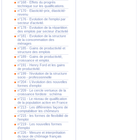
n°168 - Effets du progrès
technique sur les qualifications.
n°170 - Elasticité-prix, élasticité-
revenu
n°176 - Evolution de l'emploi par
secteur d'activité.
n°178 - Evolution de la répartition
des emplois par secteur d'activité
n°181 - Evolution de la structure
de la consommation des
ménages
n°185 - Gains de productivité et
structure des emplois
n°189 - Gains de productivité,
croissance et emploi.
n°191 - Henry Ford et les gains
de productivité.
n°199 - l'évolution de la structure
socio - professionnelle
n°204 - L'évolution des nouvelles
formes d'emploi
n°209 - Le cercle vertueux de la
croissance fordiste : schéma
n°211 - Le niveau de qualification
de la population active en France
n°213 - Les différentes façons de
comptabiliser les chômeurs
n°215 - les formes de flexibilité de
l'emploi
n°219 - Les nouvelles formes
d'emploi
n°226 - Mesure et interprétation
du taux de chômage français