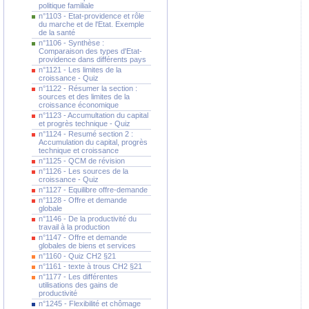
politique familiale
n°1103 - Etat-providence et rôle
du marche et de l'Etat. Exemple
de la santé
n°1106 - Synthèse :
Comparaison des types d'Etat-
providence dans différents pays
n°1121 - Les limites de la
croissance - Quiz
n°1122 - Résumer la section :
sources et des limites de la
croissance économique
n°1123 - Accumultation du capital
et progrès technique - Quiz
n°1124 - Resumé section 2 :
Accumulation du capital, progrès
technique et croissance
n°1125 - QCM de révision
n°1126 - Les sources de la
croissance - Quiz
n°1127 - Equilibre offre-demande
n°1128 - Offre et demande
globale
n°1146 - De la productivité du
travail à la production
n°1147 - Offre et demande
globales de biens et services
n°1160 - Quiz CH2 §21
n°1161 - texte à trous CH2 §21
n°1177 - Les différentes
utilisations des gains de
productivité
n°1245 - Flexibilité et chômage