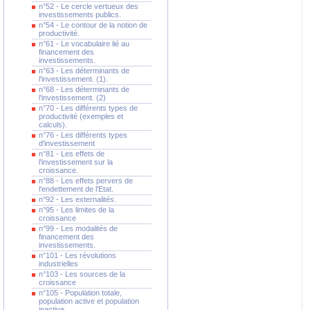
n°52 - Le cercle vertueux des
investissements publics.
n°54 - Le contour de la notion de
productivité.
n°61 - Le vocabulaire lié au
financement des
investissements.
n°63 - Les déterminants de
l'investissement. (1).
n°68 - Les déterminants de
l'investissement. (2)
n°70 - Les différents types de
productivité (exemples et
calculs).
n°76 - Les différents types
d'investissement
n°81 - Les effets de
l'investissement sur la
croissance.
n°88 - Les effets pervers de
l'endettement de l'Etat.
n°92 - Les externalités.
n°95 - Les limites de la
croissance
n°99 - Les modalités de
financement des
investissements.
n°101 - Les révolutions
industrielles
n°103 - Les sources de la
croissance
n°105 - Population totale,
population active et population
inactive.