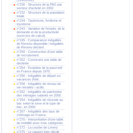
(1990/2002)
n°230 - Structure de la PAO par
secteur d'activité en 2002.
n°232 - Structure de la population
totale
n°234 - Taylorisme, fordisme et
toyotisme
n°243 - Variation de l'emploi, de la
demande et de la productivité
(exercice de calcul).
n°245 - Comparaison inégalités
de Revenu disponible / inégalités
de Revenu déclaré.
n°250 - Construction d'une table
de recrutement.
n°252 - Construire une table de
destinée
n°254 - Evolution de la pauvreté
en France depuis 1970.
n°256 - Inégalités de départ en
vacances d'été.
n°258 - Inégalités de niveau de
vie retraités / actifs.
n°262 - Inégalités de patrimoine
des ménages salariés en 2000.
n°264 - Inégalités de réussite au
bac selon le sexe et le type de
bac, en 2000.
n°267 - Inégalités des taux de
chômage en France.
n°270 - Interprétation d'une table
de mobilité avec trois catégories.
n°272 - La courbe de Lorenz
n°275 - Le rapport inter-décile