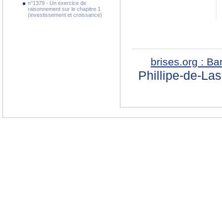
n°1379 - Un exercice de
raisonnement sur le chapitre 1
(investissement et croissance)
brises.org : B
Phillipe-de-La