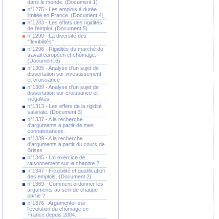
dans le monde. (Document 1)
n°1275 - Les emplois à durée
limitée en France. (Document 4)
n°1283 - Les effets des rigidités
de l'emploi. (Document 5)
n°1290 - La diversité des
"flexibilités"
n°1296 - Rigidités du marché du
travail européen et chômage.
(Document 6)
n°1305 - Analyse d'un sujet de
dissertation sur investissement
et croissance
n°1309 - Analyse d'un sujet de
dissertation sur croissance et
inégalités
n°1313 - Les effets de la rigidité
salariale. (Document 3)
n°1337 - A la recherche
d'arguments à partir de mes
connaissances.
n°1339 - A la recherche
d'arguments à partir du cours de
Brises
n°1345 - Un exercice de
raisonnement sur le chapitre 2
n°1347 - Flexibilité et qualification
des emplois. (Document 2)
n°1369 - Comment ordonner les
arguments au sein de chaque
partie ?
n°1376 - Argumenter sur
l'évolution du chômage en
France depuis 2004.