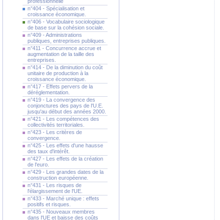
professionnelle
n°404 - Spécialisation et
croissance économique.
n°406 - Vocabulaire sociologique
de base sur la cohésion sociale.
n°409 - Administrations
publiques, entreprises publiques.
n°411 - Concurrence accrue et
augmentation de la taille des
entreprises.
n°414 - De la diminution du coût
unitaire de production à la
croissance économique.
n°417 - Effets pervers de la
déréglementation.
n°419 - La convergence des
conjonctures des pays de l'U.E.
jusqu'au début des années 2000.
n°421 - Les compétences des
collectivités territoriales.
n°423 - Les critères de
convergence.
n°425 - Les effets d'une hausse
des taux d'intérêt.
n°427 - Les effets de la création
de l'euro.
n°429 - Les grandes dates de la
construction européenne.
n°431 - Les risques de
l'élargissement de l'UE.
n°433 - Marché unique : effets
positifs et risques.
n°435 - Nouveaux membres
dans l'UE et baisse des coûts