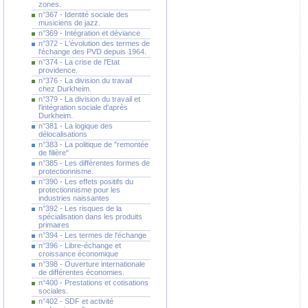
zones.
n°367 - Identité sociale des
musiciens de jazz.
n°369 - Intégration et déviance
n°372 - L'évolution des termes de
l'échange des PVD depuis 1964.
n°374 - La crise de l'Etat
providence.
n°376 - La division du travail
chez Durkheim.
n°379 - La division du travail et
l'intégration sociale d'après
Durkheim.
n°381 - La logique des
délocalisations
n°383 - La politique de "remontée
de filière"
n°385 - Les différentes formes de
protectionnisme.
n°390 - Les effets positifs du
protectionnisme pour les
industries naissantes
n°392 - Les risques de la
spécialisation dans les produits
primaires
n°394 - Les termes de l'échange
n°396 - Libre-échange et
croissance économique
n°398 - Ouverture internationale
de différentes économies.
n°400 - Prestations et cotisations
sociales.
n°402 - SDF et activité