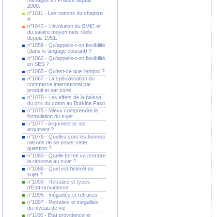
ménages en France depuis
2000.
n°1011 - Les notions du chapitre
4
n°1043 - L'évolution du SMIC et
du salaire moyen nets réels
depuis 1951.
n°1058 - Qu'appelle-t-on flexibilité
(dans le langage courant) ?
n°1062 - Qu'appelle-t-on flexibilité
en SES ?
n°1065 - Qu'est-ce que l'emploi ?
n°1067 - La spécialisation du
commerce international par
produit et par zone
n°1070 - Les effets de la baisse
du prix du coton au Burkina Faso
n°1075 - Mieux comprendre la
formulation du sujet.
n°1077 - Argument or not
argument ?
n°1079 - Quelles sont les bonnes
raisons de se poser cette
question ?
n°1083 - Quelle forme va prendre
la réponse au sujet ?
n°1088 - Quel est l'intérêt du
sujet ?
n°1093 - Retraites et types
d'Etat-providence
n°1095 - Inégalités et retraites
n°1097 - Retraites et inégalités
du niveau de vie
n°1100 - Etat providence et