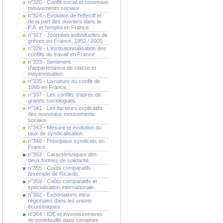
n°320 - Conflit social et nouveaux
mouvements sociaux
n°324 - Evolution de l'effectif et
de la part des ouvriers dans la
P.A. et l'emploi en France
n°327 - Journées individuelles de
grèves en France, 1952 / 2000
n°329 - L'institutionnalisation des
conflits du travail en France
n°333 - Sentiment
d'appartenance de classe et
moyennisation.
n°335 - La nature du conflit de
1995 en France.
n°337 - Les conflits d'après de
grands sociologues.
n°341 - Les facteurs explicatifs
des nouveaux mouvements
sociaux
n°343 - Mesure et évolution du
taux de syndicalisation
n°348 - Principaux syndicats en
France
n°353 - Caractéristiques des
deux formes de solidarité.
n°355 - Coûts comparatifs :
l'exemple de Ricardo.
n°359 - Coûts comparatifs et
spécialisation internationale.
n°362 - Exportations intra-
régionales dans les unions
économiques.
n°364 - IDE et investissements
de portefeuille dans certaines