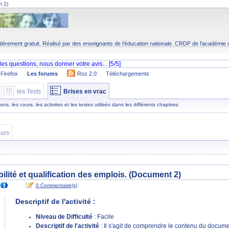
t 2)
tièrement gratuit. Réalisé par des enseignants de l'éducation nationale.
CRDP
de l'académie 
Firefox
Les forums
Rss 2.0
Téléchargements
les Tests
Brises en vrac
s, les cours, les activites et les textes utilisés dans les différents chapitres
urs
bilité et qualification des emplois. (Document 2)
0 Commentaire(s)
Descriptif de l'activité :
Niveau de Difficulté
: Facile
Descriptif de l'activité
: Il s'agit de comprendre le contenu du document