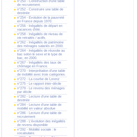
n°250 - Construction d'une table
de recrutement.
n°252 - Construire une table de
destinée
n°254 - Evolution de la pauvreté
en France depuis 1970.
n°256 - Inégalités de départ en
vacances d'été.
n°258 - Inégalités de niveau de
vie retraités / actifs.
n°262 - Inégalités de patrimoine
des ménages salariés en 2000.
n°264 - Inégalités de réussite au
bac selon le sexe et le type de
bac, en 2000.
n°267 - Inégalités des taux de
chômage en France.
n°270 - Interprétation d'une table
de mobilité avec trois catégories.
n°272 - La courbe de Lorenz
n°275 - Le rapport inter-décile
n°279 - Le revenu des ménages
par décile
n°282 - Lecture d'une table de
destinée
n°284 - Lecture d'une table de
mobilité en valeur absolue
n°286 - Lecture d'une table de
recrutement
n°288 - L'évolution des inégalités
de revenu disponible
n°292 - Mobilité sociale : le
vocabulaire.