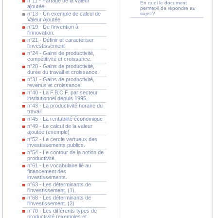
n°11 - Partage de la valeur
En quoi le document
ajoutée.
permet-il de répondre au
n°13 - Un exemple de calcul de
sujet ?
Valeur Ajoutée
n°19 - De l'invention à
l'innovation.
n°21 - Définir et caractériser
l'investissement
n°24 - Gains de productivité,
compétitivité et croissance.
n°28 - Gains de productivité,
durée du travail et croissance.
n°31 - Gains de productivité,
revenus et croissance.
n°40 - La F.B.C.F. par secteur
institutionnel depuis 1995.
n°43 - La productivité horaire du
travail.
n°45 - La rentabilité économique
n°49 - Le calcul de la valeur
ajoutée (exemple)
n°52 - Le cercle vertueux des
investissements publics.
n°54 - Le contour de la notion de
productivité.
n°61 - Le vocabulaire lié au
financement des
investissements.
n°63 - Les déterminants de
l'investissement. (1).
n°68 - Les déterminants de
l'investissement. (2)
n°70 - Les différents types de
productivité (exemples et