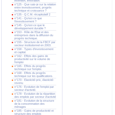
invention, innovation.
n°125 - Que sais-je sur la relation
entre investissement, progrès
technique et croissance ?
n°135 - Q.C.M. récapitulatif 2
n°141 - Qu'est-ce que
l'investissement ?
n°145 - Qu'est-ce que le
développement durable ?
n°153 - Rôle de l'Etat et des
entreprises dans la diffusion du
progrès technique.
n°155 - Structure de la FBCF par
secteur institutionnel en 2003.
n°158 - Types d'investissement
et capital.
n°162 - Effets des gains de
productivité sur le volume de
l'emploi
n°165 - Effets du progrès
technique sur l'emploi.
n°168 - Effets du progrès
technique sur les qualifications.
n°170 - Elasticité-prix, élasticité-
revenu
n°176 - Evolution de l'emploi par
secteur d'activité.
n°178 - Evolution de la répartition
des emplois par secteur d'activité
n°181 - Evolution de la structure
de la consommation des
ménages
n°185 - Gains de productivité et
structure des emplois