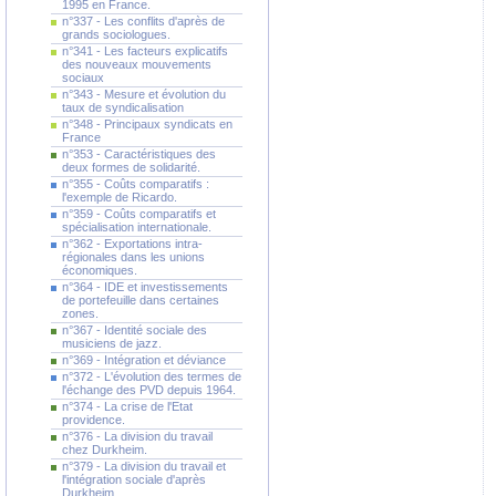
1995 en France.
n°337 - Les conflits d'après de
grands sociologues.
n°341 - Les facteurs explicatifs
des nouveaux mouvements
sociaux
n°343 - Mesure et évolution du
taux de syndicalisation
n°348 - Principaux syndicats en
France
n°353 - Caractéristiques des
deux formes de solidarité.
n°355 - Coûts comparatifs :
l'exemple de Ricardo.
n°359 - Coûts comparatifs et
spécialisation internationale.
n°362 - Exportations intra-
régionales dans les unions
économiques.
n°364 - IDE et investissements
de portefeuille dans certaines
zones.
n°367 - Identité sociale des
musiciens de jazz.
n°369 - Intégration et déviance
n°372 - L'évolution des termes de
l'échange des PVD depuis 1964.
n°374 - La crise de l'Etat
providence.
n°376 - La division du travail
chez Durkheim.
n°379 - La division du travail et
l'intégration sociale d'après
Durkheim.