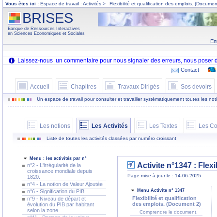
Vous êtes ici :
Espace de travail : Activités >
Flexibilité et qualification des emplois. (Documen
BRISES
Banque de Ressources Interactives
en Sciences Economiques et Sociales
En
Contact
Accueil
Chapitres
Travaux Dirigés
Sos devoirs
Un espace de travail pour consulter et travailler systématiquement toutes les notion
Les notions
Les Activités
Les Textes
Les Co
Liste de toutes les activités classées par numéro croissant
Menu : les activités par n°
Activite n°1347 :
Flexi
n°2 - L'irrégularité de la
croissance mondiale depuis
Page mise à jour le : 14-06-2025
1820.
n°4 - La notion de Valeur Ajoutée
Menu Activite n° 1347
n°6 - Signification du PIB
Flexibilité et qualification
n°9 - Niveau de départ et
des emplois. (Document 2)
évolution du PIB par habitant
selon la zone
Comprendre le document.