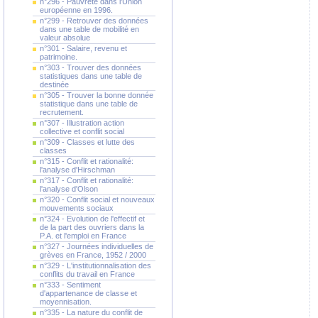
n°296 - Pauvreté dans l'Union
européenne en 1996.
n°299 - Retrouver des données
dans une table de mobilité en
valeur absolue
n°301 - Salaire, revenu et
patrimoine.
n°303 - Trouver des données
statistiques dans une table de
destinée
n°305 - Trouver la bonne donnée
statistique dans une table de
recrutement.
n°307 - Illustration action
collective et conflit social
n°309 - Classes et lutte des
classes
n°315 - Conflit et rationalité:
l'analyse d'Hirschman
n°317 - Conflit et rationalité:
l'analyse d'Olson
n°320 - Conflit social et nouveaux
mouvements sociaux
n°324 - Evolution de l'effectif et
de la part des ouvriers dans la
P.A. et l'emploi en France
n°327 - Journées individuelles de
grèves en France, 1952 / 2000
n°329 - L'institutionnalisation des
conflits du travail en France
n°333 - Sentiment
d'appartenance de classe et
moyennisation.
n°335 - La nature du conflit de