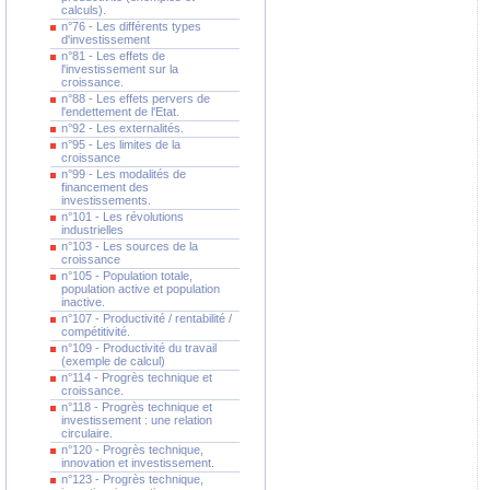
calculs).
n°76 - Les différents types
d'investissement
n°81 - Les effets de
l'investissement sur la
croissance.
n°88 - Les effets pervers de
l'endettement de l'Etat.
n°92 - Les externalités.
n°95 - Les limites de la
croissance
n°99 - Les modalités de
financement des
investissements.
n°101 - Les révolutions
industrielles
n°103 - Les sources de la
croissance
n°105 - Population totale,
population active et population
inactive.
n°107 - Productivité / rentabilité /
compétitivité.
n°109 - Productivité du travail
(exemple de calcul)
n°114 - Progrès technique et
croissance.
n°118 - Progrès technique et
investissement : une relation
circulaire.
n°120 - Progrès technique,
innovation et investissement.
n°123 - Progrès technique,