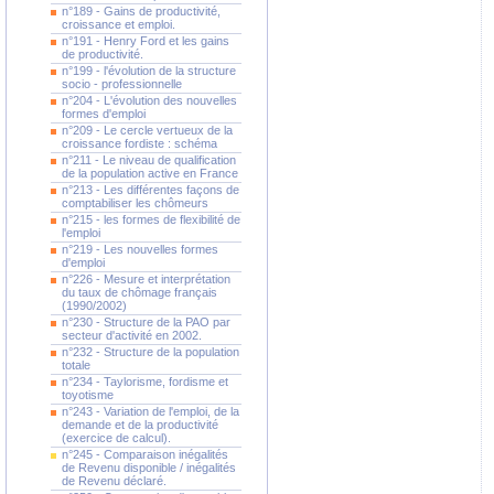
n°189 - Gains de productivité,
croissance et emploi.
n°191 - Henry Ford et les gains
de productivité.
n°199 - l'évolution de la structure
socio - professionnelle
n°204 - L'évolution des nouvelles
formes d'emploi
n°209 - Le cercle vertueux de la
croissance fordiste : schéma
n°211 - Le niveau de qualification
de la population active en France
n°213 - Les différentes façons de
comptabiliser les chômeurs
n°215 - les formes de flexibilité de
l'emploi
n°219 - Les nouvelles formes
d'emploi
n°226 - Mesure et interprétation
du taux de chômage français
(1990/2002)
n°230 - Structure de la PAO par
secteur d'activité en 2002.
n°232 - Structure de la population
totale
n°234 - Taylorisme, fordisme et
toyotisme
n°243 - Variation de l'emploi, de la
demande et de la productivité
(exercice de calcul).
n°245 - Comparaison inégalités
de Revenu disponible / inégalités
de Revenu déclaré.