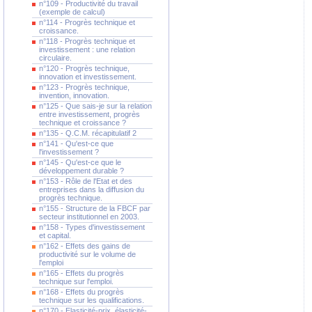
n°109 - Productivité du travail
(exemple de calcul)
n°114 - Progrès technique et
croissance.
n°118 - Progrès technique et
investissement : une relation
circulaire.
n°120 - Progrès technique,
innovation et investissement.
n°123 - Progrès technique,
invention, innovation.
n°125 - Que sais-je sur la relation
entre investissement, progrès
technique et croissance ?
n°135 - Q.C.M. récapitulatif 2
n°141 - Qu'est-ce que
l'investissement ?
n°145 - Qu'est-ce que le
développement durable ?
n°153 - Rôle de l'Etat et des
entreprises dans la diffusion du
progrès technique.
n°155 - Structure de la FBCF par
secteur institutionnel en 2003.
n°158 - Types d'investissement
et capital.
n°162 - Effets des gains de
productivité sur le volume de
l'emploi
n°165 - Effets du progrès
technique sur l'emploi.
n°168 - Effets du progrès
technique sur les qualifications.
n°170 - Elasticité-prix, élasticité-