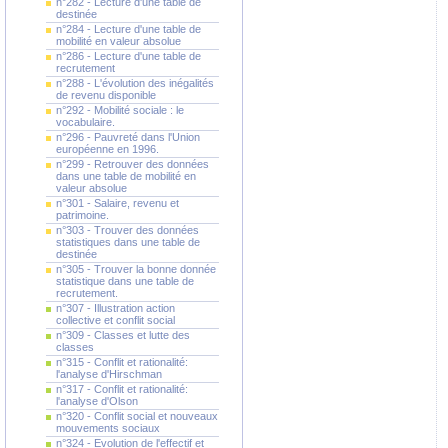
n°282 - Lecture d'une table de
destinée
n°284 - Lecture d'une table de
mobilité en valeur absolue
n°286 - Lecture d'une table de
recrutement
n°288 - L'évolution des inégalités
de revenu disponible
n°292 - Mobilité sociale : le
vocabulaire.
n°296 - Pauvreté dans l'Union
européenne en 1996.
n°299 - Retrouver des données
dans une table de mobilité en
valeur absolue
n°301 - Salaire, revenu et
patrimoine.
n°303 - Trouver des données
statistiques dans une table de
destinée
n°305 - Trouver la bonne donnée
statistique dans une table de
recrutement.
n°307 - Illustration action
collective et conflit social
n°309 - Classes et lutte des
classes
n°315 - Conflit et rationalité:
l'analyse d'Hirschman
n°317 - Conflit et rationalité:
l'analyse d'Olson
n°320 - Conflit social et nouveaux
mouvements sociaux
n°324 - Evolution de l'effectif et