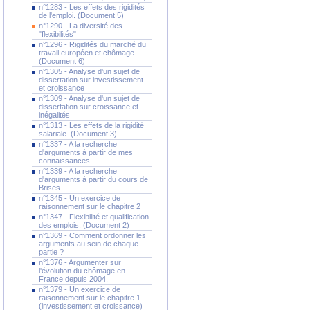
n°1283 - Les effets des rigidités
de l'emploi. (Document 5)
n°1290 - La diversité des
"flexibilités"
n°1296 - Rigidités du marché du
travail européen et chômage.
(Document 6)
n°1305 - Analyse d'un sujet de
dissertation sur investissement
et croissance
n°1309 - Analyse d'un sujet de
dissertation sur croissance et
inégalités
n°1313 - Les effets de la rigidité
salariale. (Document 3)
n°1337 - A la recherche
d'arguments à partir de mes
connaissances.
n°1339 - A la recherche
d'arguments à partir du cours de
Brises
n°1345 - Un exercice de
raisonnement sur le chapitre 2
n°1347 - Flexibilité et qualification
des emplois. (Document 2)
n°1369 - Comment ordonner les
arguments au sein de chaque
partie ?
n°1376 - Argumenter sur
l'évolution du chômage en
France depuis 2004.
n°1379 - Un exercice de
raisonnement sur le chapitre 1
(investissement et croissance)