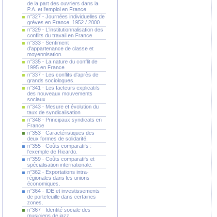
de la part des ouvriers dans la
P.A. et l'emploi en France
n°327 - Journées individuelles de
grèves en France, 1952 / 2000
n°329 - L'institutionnalisation des
conflits du travail en France
n°333 - Sentiment
d'appartenance de classe et
moyennisation.
n°335 - La nature du conflit de
1995 en France.
n°337 - Les conflits d'après de
grands sociologues.
n°341 - Les facteurs explicatifs
des nouveaux mouvements
sociaux
n°343 - Mesure et évolution du
taux de syndicalisation
n°348 - Principaux syndicats en
France
n°353 - Caractéristiques des
deux formes de solidarité.
n°355 - Coûts comparatifs :
l'exemple de Ricardo.
n°359 - Coûts comparatifs et
spécialisation internationale.
n°362 - Exportations intra-
régionales dans les unions
économiques.
n°364 - IDE et investissements
de portefeuille dans certaines
zones.
n°367 - Identité sociale des
musiciens de jazz.