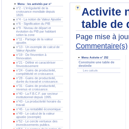
Menu : les activités par n°
Activite 
n°2 - L'irrégularité de la
croissance mondiale depuis
1820.
n°4 - La notion de Valeur Ajoutée
table de 
n°6 - Signification du PIB
n°9 - Niveau de départ et
évolution du PIB par habitant
Page mise à jour
selon la zone
n°11 - Partage de la valeur
ajoutée.
Commentaire(s)
n°13 - Un exemple de calcul de
Valeur Ajoutée
n°19 - De l'invention à
Menu Activite n° 252
l'innovation.
Construire une table de
n°21 - Définir et caractériser
destinée
l'investissement
n°24 - Gains de productivité,
Les calculs
compétitivité et croissance.
n°28 - Gains de productivité,
durée du travail et croissance.
n°31 - Gains de productivité,
revenus et croissance.
n°40 - La F.B.C.F. par secteur
institutionnel depuis 1995.
n°43 - La productivité horaire du
travail.
n°45 - La rentabilité économique
n°49 - Le calcul de la valeur
ajoutée (exemple)
n°52 - Le cercle vertueux des
investissements publics.