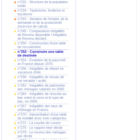
n°232 - Structure de la population
totale
n°234 - Taylorisme, fordisme et
toyotisme
n°243 - Variation de l'emploi, de la
demande et de la productivité
(exercice de calcul).
n°245 - Comparaison inégalités
de Revenu disponible / inégalités
de Revenu déclaré.
n°250 - Construction d'une table
de recrutement.
n°252 - Construire une table
de destinée
n°254 - Evolution de la pauvreté
en France depuis 1970.
n°256 - Inégalités de départ en
vacances d'été.
n°258 - Inégalités de niveau de
vie retraités / actifs.
n°262 - Inégalités de patrimoine
des ménages salariés en 2000.
n°264 - Inégalités de réussite au
bac selon le sexe et le type de
bac, en 2000.
n°267 - Inégalités des taux de
chômage en France.
n°270 - Interprétation d'une table
de mobilité avec trois catégories.
n°272 - La courbe de Lorenz
n°275 - Le rapport inter-décile
n°279 - Le revenu des ménages
par décile