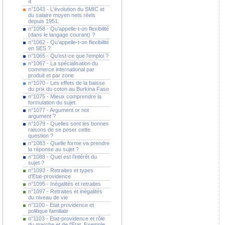
4
n°1043 - L'évolution du SMIC et
du salaire moyen nets réels
depuis 1951.
n°1058 - Qu'appelle-t-on flexibilité
(dans le langage courant) ?
n°1062 - Qu'appelle-t-on flexibilité
en SES ?
n°1065 - Qu'est-ce que l'emploi ?
n°1067 - La spécialisation du
commerce international par
produit et par zone
n°1070 - Les effets de la baisse
du prix du coton au Burkina Faso
n°1075 - Mieux comprendre la
formulation du sujet.
n°1077 - Argument or not
argument ?
n°1079 - Quelles sont les bonnes
raisons de se poser cette
question ?
n°1083 - Quelle forme va prendre
la réponse au sujet ?
n°1088 - Quel est l'intérêt du
sujet ?
n°1093 - Retraites et types
d'Etat-providence
n°1095 - Inégalités et retraites
n°1097 - Retraites et inégalités
du niveau de vie
n°1100 - Etat providence et
politique familiale
n°1103 - Etat-providence et rôle
du marche et de l'Etat. Exemple