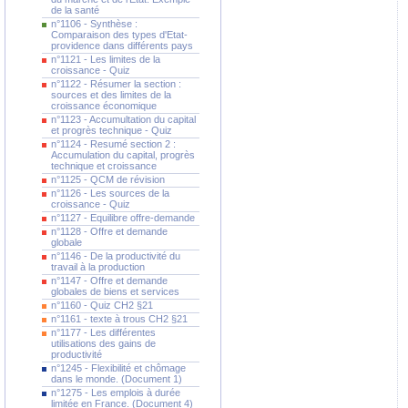
de la santé
n°1106 - Synthèse :
Comparaison des types d'Etat-
providence dans différents pays
n°1121 - Les limites de la
croissance - Quiz
n°1122 - Résumer la section :
sources et des limites de la
croissance économique
n°1123 - Accumultation du capital
et progrès technique - Quiz
n°1124 - Resumé section 2 :
Accumulation du capital, progrès
technique et croissance
n°1125 - QCM de révision
n°1126 - Les sources de la
croissance - Quiz
n°1127 - Equilibre offre-demande
n°1128 - Offre et demande
globale
n°1146 - De la productivité du
travail à la production
n°1147 - Offre et demande
globales de biens et services
n°1160 - Quiz CH2 §21
n°1161 - texte à trous CH2 §21
n°1177 - Les différentes
utilisations des gains de
productivité
n°1245 - Flexibilité et chômage
dans le monde. (Document 1)
n°1275 - Les emplois à durée
limitée en France. (Document 4)