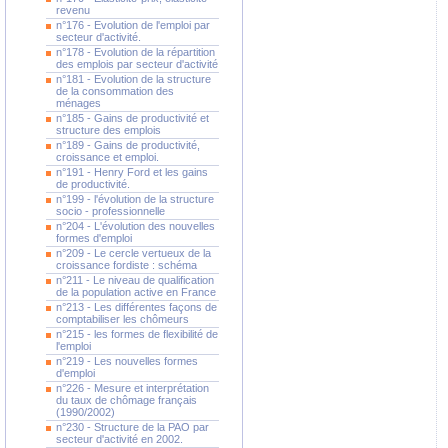
revenu
n°176 - Evolution de l'emploi par
secteur d'activité.
n°178 - Evolution de la répartition
des emplois par secteur d'activité
n°181 - Evolution de la structure
de la consommation des
ménages
n°185 - Gains de productivité et
structure des emplois
n°189 - Gains de productivité,
croissance et emploi.
n°191 - Henry Ford et les gains
de productivité.
n°199 - l'évolution de la structure
socio - professionnelle
n°204 - L'évolution des nouvelles
formes d'emploi
n°209 - Le cercle vertueux de la
croissance fordiste : schéma
n°211 - Le niveau de qualification
de la population active en France
n°213 - Les différentes façons de
comptabiliser les chômeurs
n°215 - les formes de flexibilité de
l'emploi
n°219 - Les nouvelles formes
d'emploi
n°226 - Mesure et interprétation
du taux de chômage français
(1990/2002)
n°230 - Structure de la PAO par
secteur d'activité en 2002.