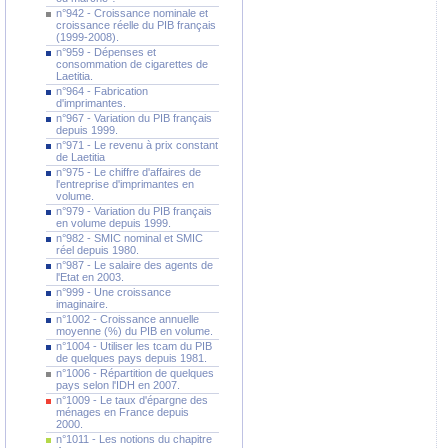
n°942 - Croissance nominale et
croissance réelle du PIB français
(1999-2008).
n°959 - Dépenses et
consommation de cigarettes de
Laetitia.
n°964 - Fabrication
d'imprimantes.
n°967 - Variation du PIB français
depuis 1999.
n°971 - Le revenu à prix constant
de Laetitia
n°975 - Le chiffre d'affaires de
l'entreprise d'imprimantes en
volume.
n°979 - Variation du PIB français
en volume depuis 1999.
n°982 - SMIC nominal et SMIC
réel depuis 1980.
n°987 - Le salaire des agents de
l'Etat en 2003.
n°999 - Une croissance
imaginaire.
n°1002 - Croissance annuelle
moyenne (%) du PIB en volume.
n°1004 - Utiliser les tcam du PIB
de quelques pays depuis 1981.
n°1006 - Répartition de quelques
pays selon l'IDH en 2007.
n°1009 - Le taux d'épargne des
ménages en France depuis
2000.
n°1011 - Les notions du chapitre