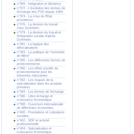
n°369 - Intégration et déviance
n°372 - L'évolution des termes de
l'échange des PVD depuis 1964.
n°374 - La crise de l'Etat
providence.
n°376 - La division du travail
chez Durkheim.
n°379 - La division du travail et
l'intégration sociale d'après
Durkheim.
n°381 - La logique des
délocalisations
n°383 - La politique de "remontée
de filière"
n°385 - Les différentes formes de
protectionnisme.
n°390 - Les effets positifs du
protectionnisme pour les
industries naissantes
n°392 - Les risques de la
spécialisation dans les produits
primaires
n°394 - Les termes de l'échange
n°396 - Libre-échange et
croissance économique
n°398 - Ouverture internationale
de différentes économies.
n°400 - Prestations et cotisations
sociales.
n°402 - SDF et activité
professionnelle
n°404 - Spécialisation et
croissance économique.