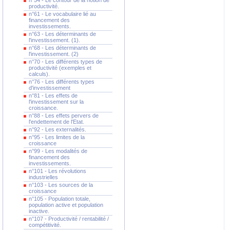
n°54 - Le contour de la notion de
productivité.
n°61 - Le vocabulaire lié au
financement des
investissements.
n°63 - Les déterminants de
l'investissement. (1).
n°68 - Les déterminants de
l'investissement. (2)
n°70 - Les différents types de
productivité (exemples et
calculs).
n°76 - Les différents types
d'investissement
n°81 - Les effets de
l'investissement sur la
croissance.
n°88 - Les effets pervers de
l'endettement de l'Etat.
n°92 - Les externalités.
n°95 - Les limites de la
croissance
n°99 - Les modalités de
financement des
investissements.
n°101 - Les révolutions
industrielles
n°103 - Les sources de la
croissance
n°105 - Population totale,
population active et population
inactive.
n°107 - Productivité / rentabilité /
compétitivité.