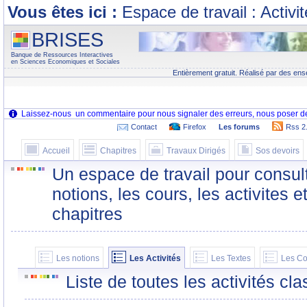
Vous êtes ici :
Espace de travail : Activi
BRISES
Banque de Ressources Interactives
en Sciences Economiques et Sociales
Entièrement gratuit. Réalisé par des ens
Contact
Firefox
Les forums
Rss 2
Accueil
Chapitres
Travaux Dirigés
Sos devoirs
Un espace de travail pour consult
notions, les cours, les activites e
chapitres
Les notions
Les Activités
Les Textes
Les Co
Liste de toutes les activités c