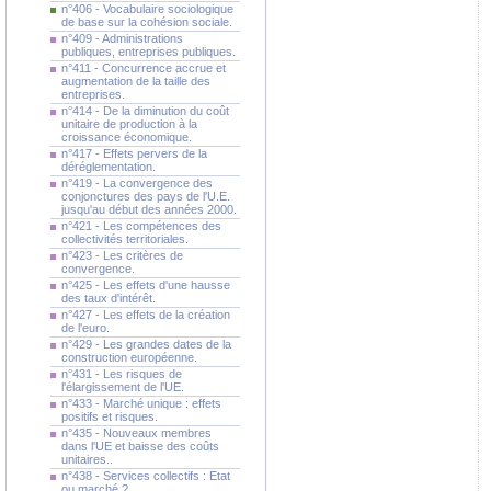
n°406 - Vocabulaire sociologique
de base sur la cohésion sociale.
n°409 - Administrations
publiques, entreprises publiques.
n°411 - Concurrence accrue et
augmentation de la taille des
entreprises.
n°414 - De la diminution du coût
unitaire de production à la
croissance économique.
n°417 - Effets pervers de la
déréglementation.
n°419 - La convergence des
conjonctures des pays de l'U.E.
jusqu'au début des années 2000.
n°421 - Les compétences des
collectivités territoriales.
n°423 - Les critères de
convergence.
n°425 - Les effets d'une hausse
des taux d'intérêt.
n°427 - Les effets de la création
de l'euro.
n°429 - Les grandes dates de la
construction européenne.
n°431 - Les risques de
l'élargissement de l'UE.
n°433 - Marché unique : effets
positifs et risques.
n°435 - Nouveaux membres
dans l'UE et baisse des coûts
unitaires..
n°438 - Services collectifs : Etat
ou marché ?