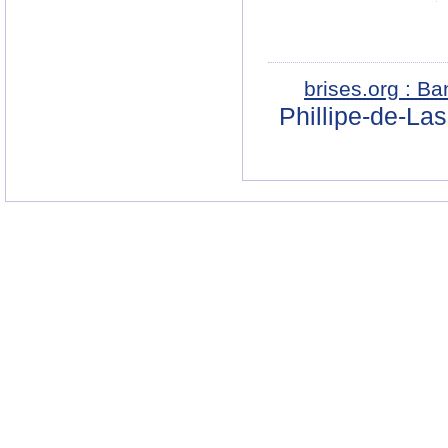
brises.org : B
Phillipe-de-La