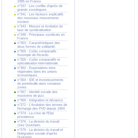
1995 en France.
n°337 - Les conflits d'après de
grands sociologues.
n°341 - Les facteurs explicatifs
des nouveaux mouvements
sociaux
n°343 - Mesure et évolution du
taux de syndicalisation
n°348 - Principaux syndicats en
France
n°353 - Caractéristiques des
deux formes de solidarité.
n°355 - Coûts comparatifs :
l'exemple de Ricardo.
n°359 - Coûts comparatifs et
spécialisation internationale.
n°362 - Exportations intra-
régionales dans les unions
économiques.
n°364 - IDE et investissements
de portefeuille dans certaines
zones.
n°367 - Identité sociale des
musiciens de jazz.
n°369 - Intégration et déviance
n°372 - L'évolution des termes de
l'échange des PVD depuis 1964.
n°374 - La crise de l'Etat
providence.
n°376 - La division du travail
chez Durkheim.
n°379 - La division du travail et
l'intégration sociale d'après
Durkheim.