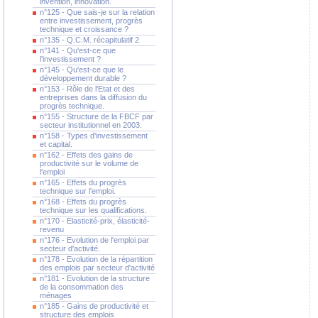
invention, innovation.
n°125 - Que sais-je sur la relation
entre investissement, progrès
technique et croissance ?
n°135 - Q.C.M. récapitulatif 2
n°141 - Qu'est-ce que
l'investissement ?
n°145 - Qu'est-ce que le
développement durable ?
n°153 - Rôle de l'Etat et des
entreprises dans la diffusion du
progrès technique.
n°155 - Structure de la FBCF par
secteur institutionnel en 2003.
n°158 - Types d'investissement
et capital.
n°162 - Effets des gains de
productivité sur le volume de
l'emploi
n°165 - Effets du progrès
technique sur l'emploi.
n°168 - Effets du progrès
technique sur les qualifications.
n°170 - Elasticité-prix, élasticité-
revenu
n°176 - Evolution de l'emploi par
secteur d'activité.
n°178 - Evolution de la répartition
des emplois par secteur d'activité
n°181 - Evolution de la structure
de la consommation des
ménages
n°185 - Gains de productivité et
structure des emplois