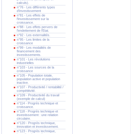
calculs).
n°76 - Les différents types
d'investissement
n°81 - Les effets de
l'investissement sur la
croissance.
n°88 - Les effets pervers de
l'endettement de l'Etat.
n°92 - Les externalités.
n°95 - Les limites de la
croissance
n°99 - Les modalités de
financement des
investissements.
n°101 - Les révolutions
industrielles
n°103 - Les sources de la
croissance
n°105 - Population totale,
population active et population
inactive.
n°107 - Productivité / rentabilité /
compétitivité.
n°109 - Productivité du travail
(exemple de calcul)
n°114 - Progrès technique et
croissance.
n°118 - Progrès technique et
investissement : une relation
circulaire.
n°120 - Progrès technique,
innovation et investissement.
n°123 - Progrès technique,