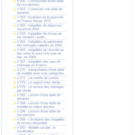
n°250 - Construction d'une table
de recrutement.
n°252 - Construire une table de
destinée
n°254 - Evolution de la pauvreté
en France depuis 1970.
n°256 - Inégalités de départ en
vacances d'été.
n°258 - Inégalités de niveau de
vie retraités / actifs.
n°262 - Inégalités de patrimoine
des ménages salariés en 2000.
n°264 - Inégalités de réussite au
bac selon le sexe et le type de
bac, en 2000.
n°267 - Inégalités des taux de
chômage en France.
n°270 - Interprétation d'une table
de mobilité avec trois catégories.
n°272 - La courbe de Lorenz
n°275 - Le rapport inter-décile
n°279 - Le revenu des ménages
par décile
n°282 - Lecture d'une table de
destinée
n°284 - Lecture d'une table de
mobilité en valeur absolue
n°286 - Lecture d'une table de
recrutement
n°288 - L'évolution des inégalités
de revenu disponible
n°292 - Mobilité sociale : le
vocabulaire.