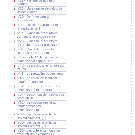
n°11 - Partage de la valeur
ajoutée.
n°13 - Un exemple de calcul de
Valeur Ajoutée
n°19 - De l'invention à
l'innovation.
n°21 - Définir et caractériser
l'investissement
n°24 - Gains de productivité,
compétitivité et croissance.
n°28 - Gains de productivité,
durée du travail et croissance.
n°31 - Gains de productivité,
revenus et croissance.
n°40 - La F.B.C.F. par secteur
institutionnel depuis 1995.
n°43 - La productivité horaire du
travail.
n°45 - La rentabilité économique
n°49 - Le calcul de la valeur
ajoutée (exemple)
n°52 - Le cercle vertueux des
investissements publics.
n°54 - Le contour de la notion de
productivité.
n°61 - Le vocabulaire lié au
financement des
investissements.
n°63 - Les déterminants de
l'investissement. (1).
n°68 - Les déterminants de
l'investissement. (2)
n°70 - Les différents types de
productivité (exemples et