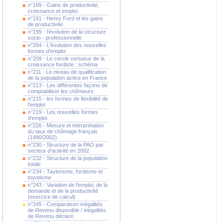
n°189 - Gains de productivité,
croissance et emploi.
n°191 - Henry Ford et les gains
de productivité.
n°199 - l'évolution de la structure
socio - professionnelle
n°204 - L'évolution des nouvelles
formes d'emploi
n°209 - Le cercle vertueux de la
croissance fordiste : schéma
n°211 - Le niveau de qualification
de la population active en France
n°213 - Les différentes façons de
comptabiliser les chômeurs
n°215 - les formes de flexibilité de
l'emploi
n°219 - Les nouvelles formes
d'emploi
n°226 - Mesure et interprétation
du taux de chômage français
(1990/2002)
n°230 - Structure de la PAO par
secteur d'activité en 2002.
n°232 - Structure de la population
totale
n°234 - Taylorisme, fordisme et
toyotisme
n°243 - Variation de l'emploi, de la
demande et de la productivité
(exercice de calcul).
n°245 - Comparaison inégalités
de Revenu disponible / inégalités
de Revenu déclaré.