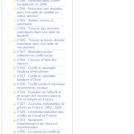
n°296 - Pauvreté dans l'Union
européenne en 1996.
n°299 - Retrouver des données
dans une table de mobilité en
valeur absolue
n°301 - Salaire, revenu et
patrimoine.
n°303 - Trouver des données
statistiques dans une table de
destinée
n°305 - Trouver la bonne donnée
statistique dans une table de
recrutement.
n°307 - Illustration action
collective et conflit social
n°309 - Classes et lutte des
classes
n°315 - Conflit et rationalité:
l'analyse d'Hirschman
n°317 - Conflit et rationalité:
l'analyse d'Olson
n°320 - Conflit social et nouveaux
mouvements sociaux
n°324 - Evolution de l'effectif et
de la part des ouvriers dans la
P.A. et l'emploi en France
n°327 - Journées individuelles de
grèves en France, 1952 / 2000
n°329 - L'institutionnalisation des
conflits du travail en France
n°333 - Sentiment
d'appartenance de classe et
moyennisation.
n°335 - La nature du conflit de