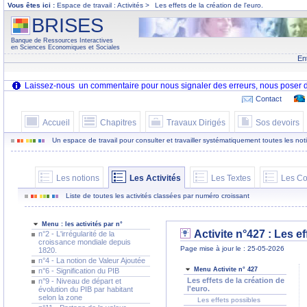
Vous êtes ici :
Espace de travail : Activités >
Les effets de la création de l'euro.
BRISES
Banque de Ressources Interactives
en Sciences Economiques et Sociales
En
Contact
Accueil
Chapitres
Travaux Dirigés
Sos devoirs
Un espace de travail pour consulter et travailler systématiquement toutes les notion
Les notions
Les Activités
Les Textes
Les Co
Liste de toutes les activités classées par numéro croissant
Menu : les activités par n°
Activite n°427 :
Les ef
n°2 - L'irrégularité de la
croissance mondiale depuis
Page mise à jour le : 25-05-2026
1820.
n°4 - La notion de Valeur Ajoutée
Menu Activite n° 427
n°6 - Signification du PIB
Les effets de la création de
n°9 - Niveau de départ et
l'euro.
évolution du PIB par habitant
selon la zone
Les effets possibles