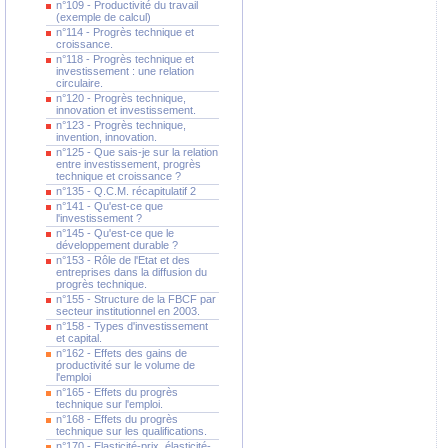
n°109 - Productivité du travail
(exemple de calcul)
n°114 - Progrès technique et
croissance.
n°118 - Progrès technique et
investissement : une relation
circulaire.
n°120 - Progrès technique,
innovation et investissement.
n°123 - Progrès technique,
invention, innovation.
n°125 - Que sais-je sur la relation
entre investissement, progrès
technique et croissance ?
n°135 - Q.C.M. récapitulatif 2
n°141 - Qu'est-ce que
l'investissement ?
n°145 - Qu'est-ce que le
développement durable ?
n°153 - Rôle de l'Etat et des
entreprises dans la diffusion du
progrès technique.
n°155 - Structure de la FBCF par
secteur institutionnel en 2003.
n°158 - Types d'investissement
et capital.
n°162 - Effets des gains de
productivité sur le volume de
l'emploi
n°165 - Effets du progrès
technique sur l'emploi.
n°168 - Effets du progrès
technique sur les qualifications.
n°170 - Elasticité-prix, élasticité-