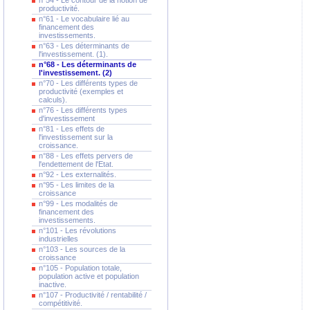
n°54 - Le contour de la notion de
productivité.
n°61 - Le vocabulaire lié au
financement des
investissements.
n°63 - Les déterminants de
l'investissement. (1).
n°68 - Les déterminants de
l'investissement. (2)
n°70 - Les différents types de
productivité (exemples et
calculs).
n°76 - Les différents types
d'investissement
n°81 - Les effets de
l'investissement sur la
croissance.
n°88 - Les effets pervers de
l'endettement de l'Etat.
n°92 - Les externalités.
n°95 - Les limites de la
croissance
n°99 - Les modalités de
financement des
investissements.
n°101 - Les révolutions
industrielles
n°103 - Les sources de la
croissance
n°105 - Population totale,
population active et population
inactive.
n°107 - Productivité / rentabilité /
compétitivité.