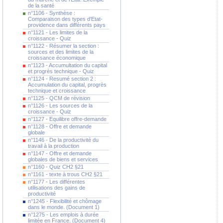
de la santé
n°1106 - Synthèse :
Comparaison des types d'Etat-
providence dans différents pays
n°1121 - Les limites de la
croissance - Quiz
n°1122 - Résumer la section :
sources et des limites de la
croissance économique
n°1123 - Accumultation du capital
et progrès technique - Quiz
n°1124 - Resumé section 2 :
Accumulation du capital, progrès
technique et croissance
n°1125 - QCM de révision
n°1126 - Les sources de la
croissance - Quiz
n°1127 - Equilibre offre-demande
n°1128 - Offre et demande
globale
n°1146 - De la productivité du
travail à la production
n°1147 - Offre et demande
globales de biens et services
n°1160 - Quiz CH2 §21
n°1161 - texte à trous CH2 §21
n°1177 - Les différentes
utilisations des gains de
productivité
n°1245 - Flexibilité et chômage
dans le monde. (Document 1)
n°1275 - Les emplois à durée
limitée en France. (Document 4)