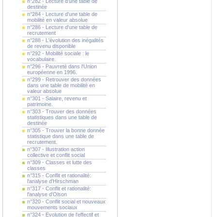
n°282 - Lecture d'une table de
destinée
n°284 - Lecture d'une table de
mobilité en valeur absolue
n°286 - Lecture d'une table de
recrutement
n°288 - L'évolution des inégalités
de revenu disponible
n°292 - Mobilité sociale : le
vocabulaire.
n°296 - Pauvreté dans l'Union
européenne en 1996.
n°299 - Retrouver des données
dans une table de mobilité en
valeur absolue
n°301 - Salaire, revenu et
patrimoine.
n°303 - Trouver des données
statistiques dans une table de
destinée
n°305 - Trouver la bonne donnée
statistique dans une table de
recrutement.
n°307 - Illustration action
collective et conflit social
n°309 - Classes et lutte des
classes
n°315 - Conflit et rationalité:
l'analyse d'Hirschman
n°317 - Conflit et rationalité:
l'analyse d'Olson
n°320 - Conflit social et nouveaux
mouvements sociaux
n°324 - Evolution de l'effectif et