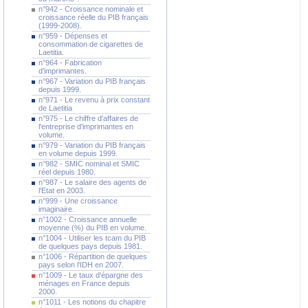
n°942 - Croissance nominale et
croissance réelle du PIB français
(1999-2008).
n°959 - Dépenses et
consommation de cigarettes de
Laetitia.
n°964 - Fabrication
d'imprimantes.
n°967 - Variation du PIB français
depuis 1999.
n°971 - Le revenu à prix constant
de Laetitia
n°975 - Le chiffre d'affaires de
l'entreprise d'imprimantes en
volume.
n°979 - Variation du PIB français
en volume depuis 1999.
n°982 - SMIC nominal et SMIC
réel depuis 1980.
n°987 - Le salaire des agents de
l'Etat en 2003.
n°999 - Une croissance
imaginaire.
n°1002 - Croissance annuelle
moyenne (%) du PIB en volume.
n°1004 - Utiliser les tcam du PIB
de quelques pays depuis 1981.
n°1006 - Répartition de quelques
pays selon l'IDH en 2007.
n°1009 - Le taux d'épargne des
ménages en France depuis
2000.
n°1011 - Les notions du chapitre