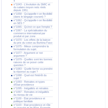
4
n°1043 - L'évolution du SMIC et
du salaire moyen nets réels
depuis 1951.
n°1058 - Qu'appelle-t-on flexibilité
(dans le langage courant) ?
n°1062 - Qu'appelle-t-on flexibilité
en SES ?
n°1065 - Qu'est-ce que l'emploi ?
n°1067 - La spécialisation du
commerce international par
produit et par zone
n°1070 - Les effets de la baisse
du prix du coton au Burkina Faso
n°1075 - Mieux comprendre la
formulation du sujet.
n°1077 - Argument or not
argument ?
n°1079 - Quelles sont les bonnes
raisons de se poser cette
question ?
n°1083 - Quelle forme va prendre
la réponse au sujet ?
n°1088 - Quel est l'intérêt du
sujet ?
n°1093 - Retraites et types
d'Etat-providence
n°1095 - Inégalités et retraites
n°1097 - Retraites et inégalités
du niveau de vie
n°1100 - Etat providence et
politique familiale
n°1103 - Etat-providence et rôle
du marche et de l'Etat. Exemple