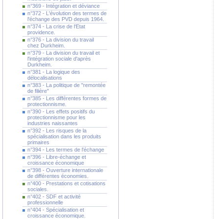
n°369 - Intégration et déviance
n°372 - L'évolution des termes de
l'échange des PVD depuis 1964.
n°374 - La crise de l'Etat
providence.
n°376 - La division du travail
chez Durkheim.
n°379 - La division du travail et
l'intégration sociale d'après
Durkheim.
n°381 - La logique des
délocalisations
n°383 - La politique de "remontée
de filière"
n°385 - Les différentes formes de
protectionnisme.
n°390 - Les effets positifs du
protectionnisme pour les
industries naissantes
n°392 - Les risques de la
spécialisation dans les produits
primaires
n°394 - Les termes de l'échange
n°396 - Libre-échange et
croissance économique
n°398 - Ouverture internationale
de différentes économies.
n°400 - Prestations et cotisations
sociales.
n°402 - SDF et activité
professionnelle
n°404 - Spécialisation et
croissance économique.