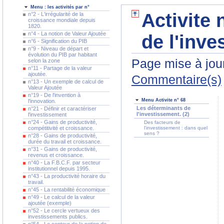
Menu : les activités par n°
Activite 
n°2 - L'irrégularité de la
croissance mondiale depuis
1820.
n°4 - La notion de Valeur Ajoutée
de l'inve
n°6 - Signification du PIB
n°9 - Niveau de départ et
évolution du PIB par habitant
Page mise à jour
selon la zone
n°11 - Partage de la valeur
ajoutée.
Commentaire(s)
n°13 - Un exemple de calcul de
Valeur Ajoutée
n°19 - De l'invention à
Menu Activite n° 68
l'innovation.
Les déterminants de
n°21 - Définir et caractériser
l'investissement. (2)
l'investissement
n°24 - Gains de productivité,
Des facteurs de
compétitivité et croissance.
l'investissement : dans quel
sens ?
n°28 - Gains de productivité,
durée du travail et croissance.
n°31 - Gains de productivité,
revenus et croissance.
n°40 - La F.B.C.F. par secteur
institutionnel depuis 1995.
n°43 - La productivité horaire du
travail.
n°45 - La rentabilité économique
n°49 - Le calcul de la valeur
ajoutée (exemple)
n°52 - Le cercle vertueux des
investissements publics.