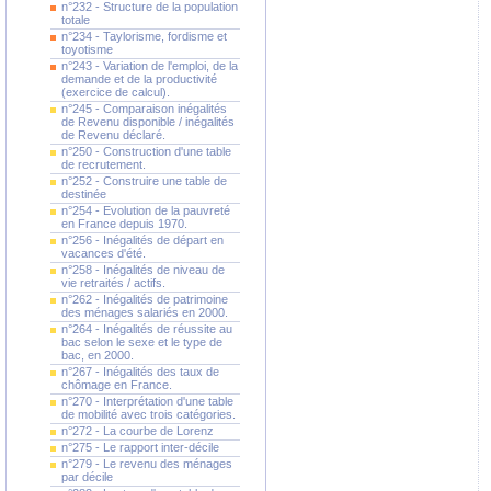
n°232 - Structure de la population
totale
n°234 - Taylorisme, fordisme et
toyotisme
n°243 - Variation de l'emploi, de la
demande et de la productivité
(exercice de calcul).
n°245 - Comparaison inégalités
de Revenu disponible / inégalités
de Revenu déclaré.
n°250 - Construction d'une table
de recrutement.
n°252 - Construire une table de
destinée
n°254 - Evolution de la pauvreté
en France depuis 1970.
n°256 - Inégalités de départ en
vacances d'été.
n°258 - Inégalités de niveau de
vie retraités / actifs.
n°262 - Inégalités de patrimoine
des ménages salariés en 2000.
n°264 - Inégalités de réussite au
bac selon le sexe et le type de
bac, en 2000.
n°267 - Inégalités des taux de
chômage en France.
n°270 - Interprétation d'une table
de mobilité avec trois catégories.
n°272 - La courbe de Lorenz
n°275 - Le rapport inter-décile
n°279 - Le revenu des ménages
par décile