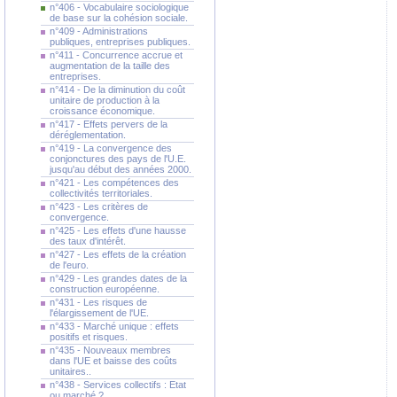
n°406 - Vocabulaire sociologique
de base sur la cohésion sociale.
n°409 - Administrations
publiques, entreprises publiques.
n°411 - Concurrence accrue et
augmentation de la taille des
entreprises.
n°414 - De la diminution du coût
unitaire de production à la
croissance économique.
n°417 - Effets pervers de la
déréglementation.
n°419 - La convergence des
conjonctures des pays de l'U.E.
jusqu'au début des années 2000.
n°421 - Les compétences des
collectivités territoriales.
n°423 - Les critères de
convergence.
n°425 - Les effets d'une hausse
des taux d'intérêt.
n°427 - Les effets de la création
de l'euro.
n°429 - Les grandes dates de la
construction européenne.
n°431 - Les risques de
l'élargissement de l'UE.
n°433 - Marché unique : effets
positifs et risques.
n°435 - Nouveaux membres
dans l'UE et baisse des coûts
unitaires..
n°438 - Services collectifs : Etat
ou marché ?