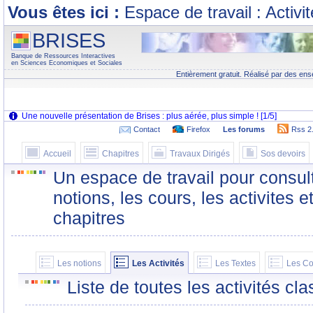
Vous êtes ici :
Espace de travail : Activi
BRISES
Banque de Ressources Interactives
en Sciences Economiques et Sociales
Entièrement gratuit. Réalisé par des ens
Contact
Firefox
Les forums
Rss 2
Accueil
Chapitres
Travaux Dirigés
Sos devoirs
Un espace de travail pour consult
notions, les cours, les activites e
chapitres
Les notions
Les Activités
Les Textes
Les Co
Liste de toutes les activités c