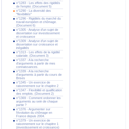
n°1283 - Les effets des rigidités
de l'emploi. (Document 5)
n°1290 - La diversité des
"flexibilités"
n°1296 - Rigidités du marché du
travail européen et chômage.
(Document 6)
n°1305 - Analyse d'un sujet de
dissertation sur investissement
et croissance
n°1309 - Analyse d'un sujet de
dissertation sur croissance et
inégalités
n°1313 - Les effets de la rigidité
salariale. (Document 3)
n°1337 - A la recherche
d'arguments à partir de mes
connaissances.
n°1339 - A la recherche
d'arguments à partir du cours de
Brises
n°1345 - Un exercice de
raisonnement sur le chapitre 2
n°1347 - Flexibilité et qualification
des emplois. (Document 2)
n°1369 - Comment ordonner les
arguments au sein de chaque
partie ?
n°1376 - Argumenter sur
l'évolution du chômage en
France depuis 2004.
n°1379 - Un exercice de
raisonnement sur le chapitre 1
(investissement et croissance)