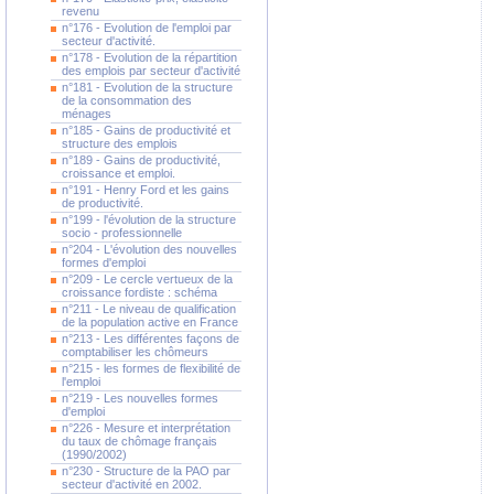
revenu
n°176 - Evolution de l'emploi par
secteur d'activité.
n°178 - Evolution de la répartition
des emplois par secteur d'activité
n°181 - Evolution de la structure
de la consommation des
ménages
n°185 - Gains de productivité et
structure des emplois
n°189 - Gains de productivité,
croissance et emploi.
n°191 - Henry Ford et les gains
de productivité.
n°199 - l'évolution de la structure
socio - professionnelle
n°204 - L'évolution des nouvelles
formes d'emploi
n°209 - Le cercle vertueux de la
croissance fordiste : schéma
n°211 - Le niveau de qualification
de la population active en France
n°213 - Les différentes façons de
comptabiliser les chômeurs
n°215 - les formes de flexibilité de
l'emploi
n°219 - Les nouvelles formes
d'emploi
n°226 - Mesure et interprétation
du taux de chômage français
(1990/2002)
n°230 - Structure de la PAO par
secteur d'activité en 2002.