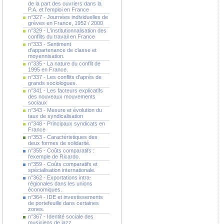
de la part des ouvriers dans la
P.A. et l'emploi en France
n°327 - Journées individuelles de
grèves en France, 1952 / 2000
n°329 - L'institutionnalisation des
conflits du travail en France
n°333 - Sentiment
d'appartenance de classe et
moyennisation.
n°335 - La nature du conflit de
1995 en France.
n°337 - Les conflits d'après de
grands sociologues.
n°341 - Les facteurs explicatifs
des nouveaux mouvements
sociaux
n°343 - Mesure et évolution du
taux de syndicalisation
n°348 - Principaux syndicats en
France
n°353 - Caractéristiques des
deux formes de solidarité.
n°355 - Coûts comparatifs :
l'exemple de Ricardo.
n°359 - Coûts comparatifs et
spécialisation internationale.
n°362 - Exportations intra-
régionales dans les unions
économiques.
n°364 - IDE et investissements
de portefeuille dans certaines
zones.
n°367 - Identité sociale des
musiciens de jazz.