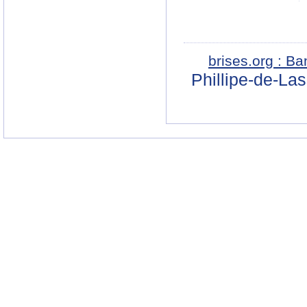
brises.org : B
Phillipe-de-La