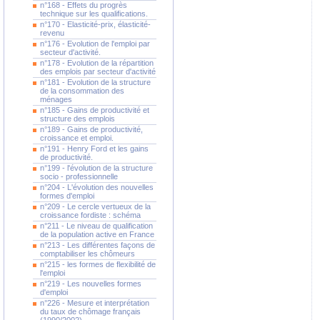
n°168 - Effets du progrès
technique sur les qualifications.
n°170 - Elasticité-prix, élasticité-
revenu
n°176 - Evolution de l'emploi par
secteur d'activité.
n°178 - Evolution de la répartition
des emplois par secteur d'activité
n°181 - Evolution de la structure
de la consommation des
ménages
n°185 - Gains de productivité et
structure des emplois
n°189 - Gains de productivité,
croissance et emploi.
n°191 - Henry Ford et les gains
de productivité.
n°199 - l'évolution de la structure
socio - professionnelle
n°204 - L'évolution des nouvelles
formes d'emploi
n°209 - Le cercle vertueux de la
croissance fordiste : schéma
n°211 - Le niveau de qualification
de la population active en France
n°213 - Les différentes façons de
comptabiliser les chômeurs
n°215 - les formes de flexibilité de
l'emploi
n°219 - Les nouvelles formes
d'emploi
n°226 - Mesure et interprétation
du taux de chômage français