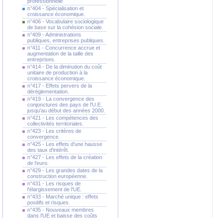
professionnelle
n°404 - Spécialisation et
croissance économique.
n°406 - Vocabulaire sociologique
de base sur la cohésion sociale.
n°409 - Administrations
publiques, entreprises publiques.
n°411 - Concurrence accrue et
augmentation de la taille des
entreprises.
n°414 - De la diminution du coût
unitaire de production à la
croissance économique.
n°417 - Effets pervers de la
déréglementation.
n°419 - La convergence des
conjonctures des pays de l'U.E.
jusqu'au début des années 2000.
n°421 - Les compétences des
collectivités territoriales.
n°423 - Les critères de
convergence.
n°425 - Les effets d'une hausse
des taux d'intérêt.
n°427 - Les effets de la création
de l'euro.
n°429 - Les grandes dates de la
construction européenne.
n°431 - Les risques de
l'élargissement de l'UE.
n°433 - Marché unique : effets
positifs et risques.
n°435 - Nouveaux membres
dans l'UE et baisse des coûts