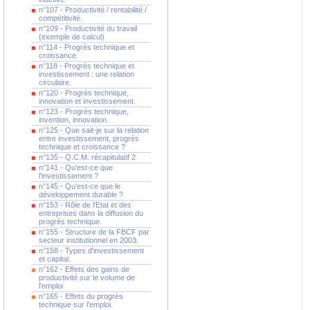
n°107 - Productivité / rentabilité /
compétitivité.
n°109 - Productivité du travail
(exemple de calcul)
n°114 - Progrès technique et
croissance.
n°118 - Progrès technique et
investissement : une relation
circulaire.
n°120 - Progrès technique,
innovation et investissement.
n°123 - Progrès technique,
invention, innovation.
n°125 - Que sait-je sur la relation
entre investissement, progrès
technique et croissance ?
n°135 - Q.C.M. récapitulatif 2
n°141 - Qu'est-ce que
l'investissement ?
n°145 - Qu'est-ce que le
développement durable ?
n°153 - Rôle de l'Etat et des
entreprises dans la diffusion du
progrès technique.
n°155 - Structure de la FBCF par
secteur institutionnel en 2003.
n°158 - Types d'investissement
et capital.
n°162 - Effets des gains de
productivité sur le volume de
l'emploi
n°165 - Effets du progrès
technique sur l'emploi.