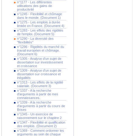
n°1177 - Les différentes
utilisations des gains de
productivité
n°1245 - Flexibilité et chômage
dans le monde. (Document 1)
n°1275 - Les emplois à durée
limitée en France. (Document 4)
n°1283 - Les effets des rigidités
de l'emploi. (Document 5)
n°1290 - La diversité des
"flexibilités"
n°1296 - Rigidités du marché du
travail européen et chômage.
(Document 6)
n°1305 - Analyse d'un sujet de
dissertation sur investissement
et croissance
n°1309 - Analyse d'un sujet de
dissertation sur croissance et
inégalités
n°1313 - Les effets de la rigidité
salariale. (Document 3)
n°1337 - A la recherche
d'arguments à partir de mes
connaissances.
n°1339 - A la recherche
d'arguments à partir du cours de
Brises
n°1345 - Un exercice de
raisonnement sur le chapitre 2
n°1347 - Flexibilité et qualification
des emplois. (Document 2)
n°1369 - Comment ordonner les
arguments au sein de chaque