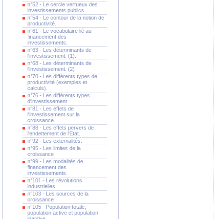
n°52 - Le cercle vertueux des
investissements publics.
n°54 - Le contour de la notion de
productivité.
n°61 - Le vocabulaire lié au
financement des
investissements.
n°63 - Les déterminants de
l'investissement. (1).
n°68 - Les déterminants de
l'investissement. (2)
n°70 - Les différents types de
productivité (exemples et
calculs).
n°76 - Les différents types
d'investissement
n°81 - Les effets de
l'investissement sur la
croissance.
n°88 - Les effets pervers de
l'endettement de l'Etat.
n°92 - Les externalités.
n°95 - Les limites de la
croissance
n°99 - Les modalités de
financement des
investissements.
n°101 - Les révolutions
industrielles
n°103 - Les sources de la
croissance
n°105 - Population totale,
population active et population
inactive.