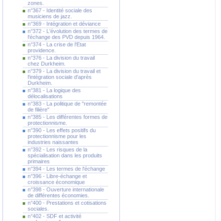
zones.
n°367 - Identité sociale des
musiciens de jazz.
n°369 - Intégration et déviance
n°372 - L'évolution des termes de
l'échange des PVD depuis 1964.
n°374 - La crise de l'Etat
providence.
n°376 - La division du travail
chez Durkheim.
n°379 - La division du travail et
l'intégration sociale d'après
Durkheim.
n°381 - La logique des
délocalisations
n°383 - La politique de "remontée
de filière"
n°385 - Les différentes formes de
protectionnisme.
n°390 - Les effets positifs du
protectionnisme pour les
industries naissantes
n°392 - Les risques de la
spécialisation dans les produits
primaires
n°394 - Les termes de l'échange
n°396 - Libre-échange et
croissance économique
n°398 - Ouverture internationale
de différentes économies.
n°400 - Prestations et cotisations
sociales.
n°402 - SDF et activité