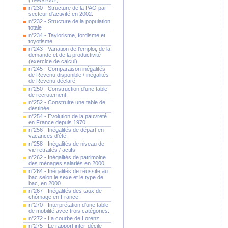
(1990/2002)
n°230 - Structure de la PAO par
secteur d'activité en 2002.
n°232 - Structure de la population
totale
n°234 - Taylorisme, fordisme et
toyotisme
n°243 - Variation de l'emploi, de la
demande et de la productivité
(exercice de calcul).
n°245 - Comparaison inégalités
de Revenu disponible / inégalités
de Revenu déclaré.
n°250 - Construction d'une table
de recrutement.
n°252 - Construire une table de
destinée
n°254 - Evolution de la pauvreté
en France depuis 1970.
n°256 - Inégalités de départ en
vacances d'été.
n°258 - Inégalités de niveau de
vie retraités / actifs.
n°262 - Inégalités de patrimoine
des ménages salariés en 2000.
n°264 - Inégalités de réussite au
bac selon le sexe et le type de
bac, en 2000.
n°267 - Inégalités des taux de
chômage en France.
n°270 - Interprétation d'une table
de mobilité avec trois catégories.
n°272 - La courbe de Lorenz
n°275 - Le rapport inter-décile