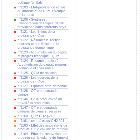
politique familiale
n°1103 - Etat-providence et rôle
du marche et de l'Etat. Exemple
de la santé
n°1106 - Synthèse :
Comparaison des types d'Etat-
providence dans différents pays
n°1121 - Les limites de la
croissance - Quiz
n°1122 - Résumer la section :
sources et des limites de la
croissance économique
n°1123 - Accumultation du capital
et progrès technique - Quiz
n°1124 - Resumé section 2 :
Accumulation du capital, progrès
technique et croissance
n°1125 - QCM de révision
n°1126 - Les sources de la
croissance - Quiz
n°1127 - Equilibre offre-demande
n°1128 - Offre et demande
globale
n°1146 - De la productivité du
travail à la production
n°1147 - Offre et demande
globales de biens et services
n°1160 - Quiz CH2 §21
n°1161 - texte à trous CH2 §21
n°1163 - Effet des innovations de
produits sur le volume de l'emploi
n°1164 - Effet des innovations de
procédé sur le volume de l'emploi