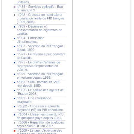
unitaires..
n°438 - Services collectifs : Etat
ou marché ?
n°942 - Croissance nominale et
croissance réelle du PIB français
(1999-2008).
n°959 - Dépenses et
consommation de cigarettes de
Laetitia.
n°964 - Fabrication
d'imprimantes.
n°967 - Variation du PIB français
depuis 1999.
n°971 - Le revenu à prix constant
de Laetitia
n°975 - Le chiffre d'affaires de
l'entreprise d'imprimantes en
volume.
n°979 - Variation du PIB français
en volume depuis 1999.
n°982 - SMIC nominal et SMIC
réel depuis 1980.
n°987 - Le salaire des agents de
l'Etat en 2003.
n°999 - Une croissance
imaginaire.
n°1002 - Croissance annuelle
moyenne (%) du PIB en volume.
n°1004 - Utiliser les tcam du PIB
de quelques pays depuis 1981.
n°1006 - Répartition de quelques
pays selon l'IDH en 2007.
n°1009 - Le taux d'épargne des