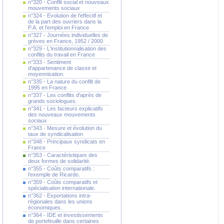
n°320 - Conflit social et nouveaux
mouvements sociaux
n°324 - Evolution de l'effectif et
de la part des ouvriers dans la
P.A. et l'emploi en France
n°327 - Journées individuelles de
grèves en France, 1952 / 2000
n°329 - L'institutionnalisation des
conflits du travail en France
n°333 - Sentiment
d'appartenance de classe et
moyennisation.
n°335 - La nature du conflit de
1995 en France.
n°337 - Les conflits d'après de
grands sociologues.
n°341 - Les facteurs explicatifs
des nouveaux mouvements
sociaux
n°343 - Mesure et évolution du
taux de syndicalisation
n°348 - Principaux syndicats en
France
n°353 - Caractéristiques des
deux formes de solidarité.
n°355 - Coûts comparatifs :
l'exemple de Ricardo.
n°359 - Coûts comparatifs et
spécialisation internationale.
n°362 - Exportations intra-
régionales dans les unions
économiques.
n°364 - IDE et investissements
de portefeuille dans certaines