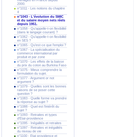
ménages en France depuis
2000.
n°1011 - Les notions du chapitre
4
n°1043 - L'évolution du SMIC
et du salaire moyen nets réels
depuis 1951.
n°1058 - Qu'appelle-t-on flexibilité
(dans le langage courant) ?
n°1062 - Qu'appelle-t-on flexibilité
en SES ?
n°1065 - Qu'est-ce que l'emploi ?
n°1067 - La spécialisation du
commerce international par
produit et par zone
n°1070 - Les effets de la baisse
du prix du coton au Burkina Faso
n°1075 - Mieux comprendre la
formulation du sujet.
n°1077 - Argument or not
argument ?
n°1079 - Quelles sont les bonnes
raisons de se poser cette
question ?
n°1083 - Quelle forme va prendre
la réponse au sujet ?
n°1088 - Quel est l'intérêt du
sujet ?
n°1093 - Retraites et types
d'Etat-providence
n°1095 - Inégalités et retraites
n°1097 - Retraites et inégalités
du niveau de vie
n°1100 - Etat providence et