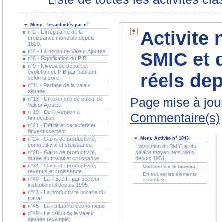
Menu : les activités par n°
Activite 
n°2 - L'irrégularité de la
croissance mondiale depuis
1820.
n°4 - La notion de Valeur Ajoutée
SMIC et 
n°6 - Signification du PIB
n°9 - Niveau de départ et
évolution du PIB par habitant
réels dep
selon la zone
n°11 - Partage de la valeur
ajoutée.
Page mise à jour
n°13 - Un exemple de calcul de
Valeur Ajoutée
n°19 - De l'invention à
Commentaire(s)
l'innovation.
n°21 - Définir et caractériser
l'investissement
n°24 - Gains de productivité,
Menu Activite n° 1043
compétitivité et croissance.
L'évolution du SMIC et du
n°28 - Gains de productivité,
salaire moyen nets réels
durée du travail et croissance.
depuis 1951.
n°31 - Gains de productivité,
Comprendre le tableau.
revenus et croissance.
En trouver les éléments
n°40 - La F.B.C.F. par secteur
essentiels.
institutionnel depuis 1995.
n°43 - La productivité horaire du
travail.
n°45 - La rentabilité économique
n°49 - Le calcul de la valeur
ajoutée (exemple)