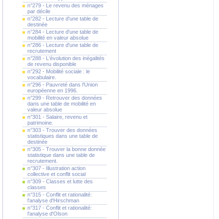
n°279 - Le revenu des ménages
par décile
n°282 - Lecture d'une table de
destinée
n°284 - Lecture d'une table de
mobilité en valeur absolue
n°286 - Lecture d'une table de
recrutement
n°288 - L'évolution des inégalités
de revenu disponible
n°292 - Mobilité sociale : le
vocabulaire.
n°296 - Pauvreté dans l'Union
européenne en 1996.
n°299 - Retrouver des données
dans une table de mobilité en
valeur absolue
n°301 - Salaire, revenu et
patrimoine.
n°303 - Trouver des données
statistiques dans une table de
destinée
n°305 - Trouver la bonne donnée
statistique dans une table de
recrutement.
n°307 - Illustration action
collective et conflit social
n°309 - Classes et lutte des
classes
n°315 - Conflit et rationalité:
l'analyse d'Hirschman
n°317 - Conflit et rationalité:
l'analyse d'Olson