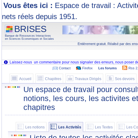
Vous êtes ici :
Espace de travail : Activi
nets réels depuis 1951.
BRISES
Banque de Ressources Interactives
en Sciences Economiques et Sociales
Entièrement gratuit. Réalisé par des ens
Contact
Firefox
Les forums
Rss 2
Accueil
Chapitres
Travaux Dirigés
Sos devoirs
Un espace de travail pour consult
notions, les cours, les activites e
chapitres
Les notions
Les Activités
Les Textes
Les Co
Liste de toutes les activités c