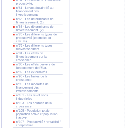
n°54 - Le contour de la notion de
productivité.
n°61 - Le vocabulaire lié au
financement des
investissements.
n°63 - Les déterminants de
l'investissement. (1).
n°68 - Les déterminants de
l'investissement. (2)
n°70 - Les différents types de
productivité (exemples et
calculs).
n°76 - Les différents types
d'investissement
n°81 - Les effets de
l'investissement sur la
croissance.
n°88 - Les effets pervers de
l'endettement de l'Etat.
n°92 - Les externalités.
n°95 - Les limites de la
croissance
n°99 - Les modalités de
financement des
investissements.
n°101 - Les révolutions
industrielles
n°103 - Les sources de la
croissance
n°105 - Population totale,
population active et population
inactive.
n°107 - Productivité / rentabilité /
compétitivité.