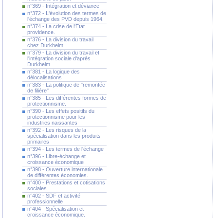
n°369 - Intégration et déviance
n°372 - L'évolution des termes de
l'échange des PVD depuis 1964.
n°374 - La crise de l'Etat
providence.
n°376 - La division du travail
chez Durkheim.
n°379 - La division du travail et
l'intégration sociale d'après
Durkheim.
n°381 - La logique des
délocalisations
n°383 - La politique de "remontée
de filière"
n°385 - Les différentes formes de
protectionnisme.
n°390 - Les effets positifs du
protectionnisme pour les
industries naissantes
n°392 - Les risques de la
spécialisation dans les produits
primaires
n°394 - Les termes de l'échange
n°396 - Libre-échange et
croissance économique
n°398 - Ouverture internationale
de différentes économies.
n°400 - Prestations et cotisations
sociales.
n°402 - SDF et activité
professionnelle
n°404 - Spécialisation et
croissance économique.