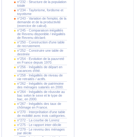
n°232 - Structure de la population
totale
n°234 - Taylorisme, fordisme et
toyotisme
n°243 - Variation de l'emploi, de la
demande et de la productivité
(exercice de calcul).
n°245 - Comparaison inégalités
de Revenu disponible / inégalités
de Revenu déclaré.
n°250 - Construction d'une table
de recrutement.
n°252 - Construire une table de
destinée
n°254 - Evolution de la pauvreté
en France depuis 1970.
n°256 - Inégalités de départ en
vacances d'été.
n°258 - Inégalités de niveau de
vie retraités / actifs.
n°262 - Inégalités de patrimoine
des ménages salariés en 2000.
n°264 - Inégalités de réussite au
bac selon le sexe et le type de
bac, en 2000.
n°267 - Inégalités des taux de
chômage en France.
n°270 - Interprétation d'une table
de mobilité avec trois catégories.
n°272 - La courbe de Lorenz
n°275 - Le rapport inter-décile
n°279 - Le revenu des ménages
par décile