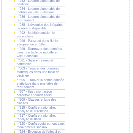
n°282 - Lecture d'une table de
destinée
n°284 - Lecture d'une table de
mobilité en valeur absolue
n°286 - Lecture d'une table de
recrutement
n°288 - L'évolution des inégalités
de revenu disponible
n°292 - Mobilité sociale : le
vocabulaire.
n°296 - Pauvreté dans l'Union
européenne en 1996.
n°299 - Retrouver des données
dans une table de mobilité en
valeur absolue
n°301 - Salaire, revenu et
patrimoine.
n°303 - Trouver des données
statistiques dans une table de
destinée
n°305 - Trouver la bonne donnée
statistique dans une table de
recrutement.
n°307 - Illustration action
collective et conflit social
n°309 - Classes et lutte des
classes
n°315 - Conflit et rationalité:
l'analyse d'Hirschman
n°317 - Conflit et rationalité:
l'analyse d'Olson
n°320 - Conflit social et nouveaux
mouvements sociaux
n°324 - Evolution de l'effectif et