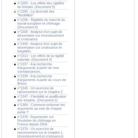
n°1283 - Les effets des rigidités
de l'emploi. (Document 5)
n°1290 - La diversité des
"flexibilités"
n°1296 - Rigidités du marché du
travail européen et chômage.
(Document 6)
n°1305 - Analyse d'un sujet de
dissertation sur investissement
et croissance
n°1309 - Analyse d'un sujet de
dissertation sur croissance et
inégalités
n°1313 - Les effets de la rigidité
salariale. (Document 3)
n°1337 - A la recherche
d'arguments à partir de mes
connaissances.
n°1339 - A la recherche
d'arguments à partir du cours de
Brises
n°1345 - Un exercice de
raisonnement sur le chapitre 2
n°1347 - Flexibilité et qualification
des emplois. (Document 2)
n°1369 - Comment ordonner les
arguments au sein de chaque
partie ?
n°1376 - Argumenter sur
l'évolution du chômage en
France depuis 2004.
n°1379 - Un exercice de
raisonnement sur le chapitre 1
(investissement et croissance)