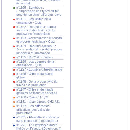
de la santé
n°1106 - Synthèse :
Comparaison des types d'Etat-
providence dans différents pays
n°1121 - Les limites de la
croissance - Quiz
n°1122 - Résumer la section :
sources et des limites de la
croissance économique
n°1123 - Accumultation du capital
et progrès technique - Quiz
n°1124 - Resumé section 2 :
Accumulation du capital, progrès
technique et croissance
n°1125 - QCM de révision
n°1126 - Les sources de la
croissance - Quiz
n°1127 - Equilibre offre-demande
n°1128 - Offre et demande
globale
n°1146 - De la productivité du
travail à la production
n°1147 - Offre et demande
globales de biens et services
n°1160 - Quiz CH2 §21
n°1161 - texte à trous CH2 §21
n°1177 - Les différentes
utilisations des gains de
productivité
n°1245 - Flexibilité et chômage
dans le monde. (Document 1)
n°1275 - Les emplois à durée
limitée en France. (Document 4)