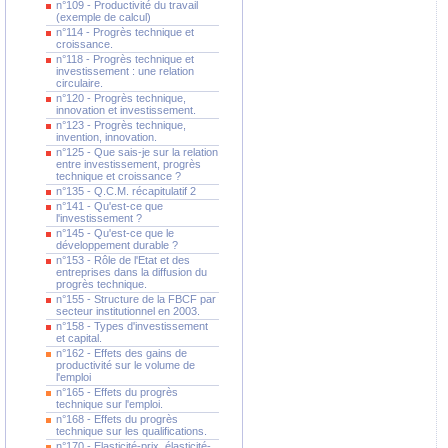
n°109 - Productivité du travail
(exemple de calcul)
n°114 - Progrès technique et
croissance.
n°118 - Progrès technique et
investissement : une relation
circulaire.
n°120 - Progrès technique,
innovation et investissement.
n°123 - Progrès technique,
invention, innovation.
n°125 - Que sais-je sur la relation
entre investissement, progrès
technique et croissance ?
n°135 - Q.C.M. récapitulatif 2
n°141 - Qu'est-ce que
l'investissement ?
n°145 - Qu'est-ce que le
développement durable ?
n°153 - Rôle de l'Etat et des
entreprises dans la diffusion du
progrès technique.
n°155 - Structure de la FBCF par
secteur institutionnel en 2003.
n°158 - Types d'investissement
et capital.
n°162 - Effets des gains de
productivité sur le volume de
l'emploi
n°165 - Effets du progrès
technique sur l'emploi.
n°168 - Effets du progrès
technique sur les qualifications.
n°170 - Elasticité-prix, élasticité-