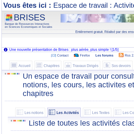
Vous êtes ici :
Espace de travail : Activi
BRISES
Banque de Ressources Interactives
en Sciences Economiques et Sociales
Entièrement gratuit. Réalisé par des ens
Contact
Firefox
Les forums
Rss 2
Accueil
Chapitres
Travaux Dirigés
Sos devoirs
Un espace de travail pour consult
notions, les cours, les activites e
chapitres
Les notions
Les Activités
Les Textes
Les Co
Liste de toutes les activités c