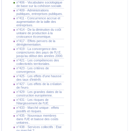
n°406 - Vocabulaire sociologique
de base sur la cohésion sociale.
n°409 - Administrations
publiques, entreprises publiques.
n°411 - Concurrence accrue et
augmentation de la taille des
entreprises.
n°414 - De la diminution du coût
unitaire de production à la
croissance économique.
n°417 - Effets pervers de la
déréglementation.
n°419 - La convergence des
conjonctures des pays de l'U.E.
jusqu'au début des années 2000.
n°421 - Les compétences des
collectivités territoriales.
n°423 - Les critères de
convergence.
n°425 - Les effets d'une hausse
des taux d'intérêt.
n°427 - Les effets de la création
de l'euro.
n°429 - Les grandes dates de la
construction européenne.
n°431 - Les risques de
l'élargissement de l'UE.
n°433 - Marché unique : effets
positifs et risques.
n°435 - Nouveaux membres
dans l'UE et baisse des coûts
unitaires..
n°438 - Services collectifs : Etat
ou marché ?