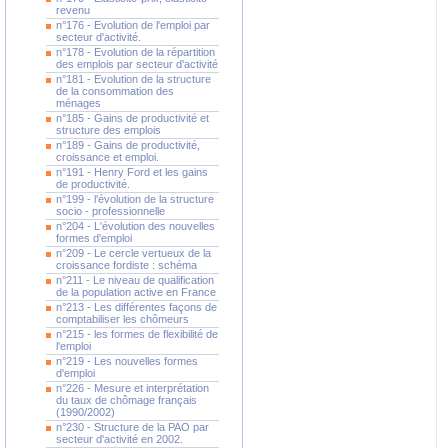
revenu
n°176 - Evolution de l'emploi par
secteur d'activité.
n°178 - Evolution de la répartition
des emplois par secteur d'activité
n°181 - Evolution de la structure
de la consommation des
ménages
n°185 - Gains de productivité et
structure des emplois
n°189 - Gains de productivité,
croissance et emploi.
n°191 - Henry Ford et les gains
de productivité.
n°199 - l'évolution de la structure
socio - professionnelle
n°204 - L'évolution des nouvelles
formes d'emploi
n°209 - Le cercle vertueux de la
croissance fordiste : schéma
n°211 - Le niveau de qualification
de la population active en France
n°213 - Les différentes façons de
comptabiliser les chômeurs
n°215 - les formes de flexibilité de
l'emploi
n°219 - Les nouvelles formes
d'emploi
n°226 - Mesure et interprétation
du taux de chômage français
(1990/2002)
n°230 - Structure de la PAO par
secteur d'activité en 2002.