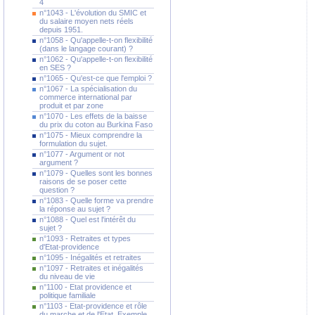
4
n°1043 - L'évolution du SMIC et
du salaire moyen nets réels
depuis 1951.
n°1058 - Qu'appelle-t-on flexibilité
(dans le langage courant) ?
n°1062 - Qu'appelle-t-on flexibilité
en SES ?
n°1065 - Qu'est-ce que l'emploi ?
n°1067 - La spécialisation du
commerce international par
produit et par zone
n°1070 - Les effets de la baisse
du prix du coton au Burkina Faso
n°1075 - Mieux comprendre la
formulation du sujet.
n°1077 - Argument or not
argument ?
n°1079 - Quelles sont les bonnes
raisons de se poser cette
question ?
n°1083 - Quelle forme va prendre
la réponse au sujet ?
n°1088 - Quel est l'intérêt du
sujet ?
n°1093 - Retraites et types
d'Etat-providence
n°1095 - Inégalités et retraites
n°1097 - Retraites et inégalités
du niveau de vie
n°1100 - Etat providence et
politique familiale
n°1103 - Etat-providence et rôle
du marche et de l'Etat. Exemple