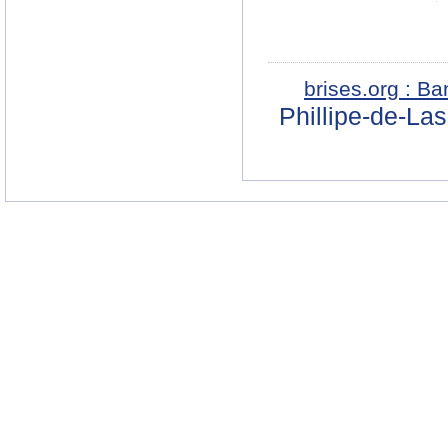
brises.org : B
Phillipe-de-La