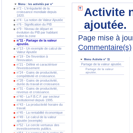
Menu : les activités par n°
Activite 
n°2 - L'irrégularité de la
croissance mondiale depuis
1820.
n°4 - La notion de Valeur Ajoutée
ajoutée.
n°6 - Signification du PIB
n°9 - Niveau de départ et
évolution du PIB par habitant
Page mise à jour
selon la zone
n°11 - Partage de la valeur
ajoutée.
Commentaire(s)
n°13 - Un exemple de calcul de
Valeur Ajoutée
n°19 - De l'invention à
Menu Activite n° 11
l'innovation.
Partage de la valeur ajoutée.
n°21 - Définir et caractériser
l'investissement
Partage de la valeur
n°24 - Gains de productivité,
ajoutée.
compétitivité et croissance.
n°28 - Gains de productivité,
durée du travail et croissance.
n°31 - Gains de productivité,
revenus et croissance.
n°40 - La F.B.C.F. par secteur
institutionnel depuis 1995.
n°43 - La productivité horaire du
travail.
n°45 - La rentabilité économique
n°49 - Le calcul de la valeur
ajoutée (exemple)
n°52 - Le cercle vertueux des
investissements publics.