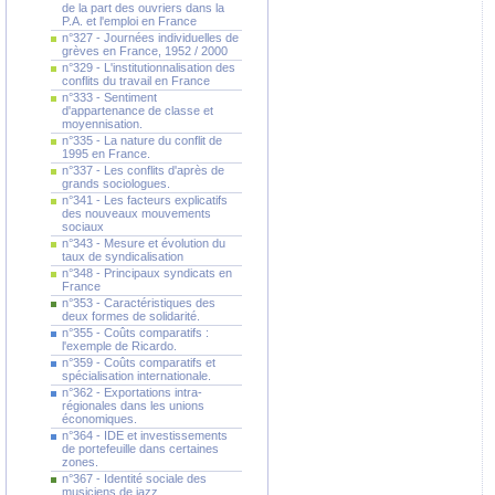
de la part des ouvriers dans la
P.A. et l'emploi en France
n°327 - Journées individuelles de
grèves en France, 1952 / 2000
n°329 - L'institutionnalisation des
conflits du travail en France
n°333 - Sentiment
d'appartenance de classe et
moyennisation.
n°335 - La nature du conflit de
1995 en France.
n°337 - Les conflits d'après de
grands sociologues.
n°341 - Les facteurs explicatifs
des nouveaux mouvements
sociaux
n°343 - Mesure et évolution du
taux de syndicalisation
n°348 - Principaux syndicats en
France
n°353 - Caractéristiques des
deux formes de solidarité.
n°355 - Coûts comparatifs :
l'exemple de Ricardo.
n°359 - Coûts comparatifs et
spécialisation internationale.
n°362 - Exportations intra-
régionales dans les unions
économiques.
n°364 - IDE et investissements
de portefeuille dans certaines
zones.
n°367 - Identité sociale des
musiciens de jazz.