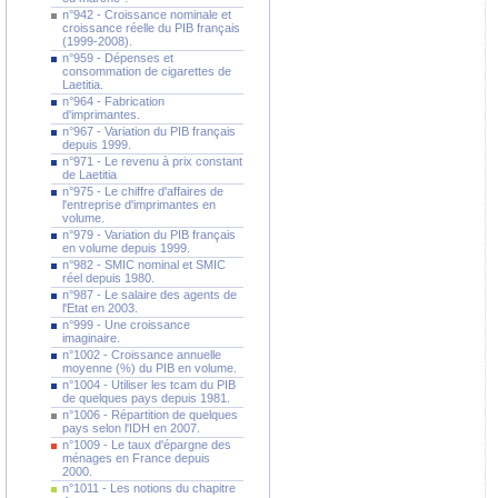
n°942 - Croissance nominale et
croissance réelle du PIB français
(1999-2008).
n°959 - Dépenses et
consommation de cigarettes de
Laetitia.
n°964 - Fabrication
d'imprimantes.
n°967 - Variation du PIB français
depuis 1999.
n°971 - Le revenu à prix constant
de Laetitia
n°975 - Le chiffre d'affaires de
l'entreprise d'imprimantes en
volume.
n°979 - Variation du PIB français
en volume depuis 1999.
n°982 - SMIC nominal et SMIC
réel depuis 1980.
n°987 - Le salaire des agents de
l'Etat en 2003.
n°999 - Une croissance
imaginaire.
n°1002 - Croissance annuelle
moyenne (%) du PIB en volume.
n°1004 - Utiliser les tcam du PIB
de quelques pays depuis 1981.
n°1006 - Répartition de quelques
pays selon l'IDH en 2007.
n°1009 - Le taux d'épargne des
ménages en France depuis
2000.
n°1011 - Les notions du chapitre