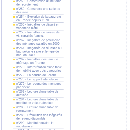
n°250 - Construction d'une table
de recrutement.
n°252 - Construire une table de
destinée
n°254 - Evolution de la pauvreté
en France depuis 1970.
n°256 - Inégalités de départ en
vacances d'été.
n°258 - Inégalités de niveau de
vie retraités / actifs.
n°262 - Inégalités de patrimoine
des ménages salariés en 2000.
n°264 - Inégalités de réussite au
bac selon le sexe et le type de
bac, en 2000.
n°267 - Inégalités des taux de
chômage en France.
n°270 - Interprétation d'une table
de mobilité avec trois catégories.
n°272 - La courbe de Lorenz
n°275 - Le rapport inter-décile
n°279 - Le revenu des ménages
par décile
n°282 - Lecture d'une table de
destinée
n°284 - Lecture d'une table de
mobilité en valeur absolue
n°286 - Lecture d'une table de
recrutement
n°288 - L'évolution des inégalités
de revenu disponible
n°292 - Mobilité sociale : le
vocabulaire.