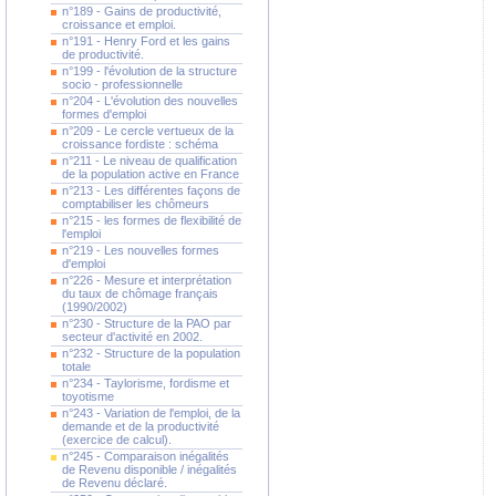
n°189 - Gains de productivité,
croissance et emploi.
n°191 - Henry Ford et les gains
de productivité.
n°199 - l'évolution de la structure
socio - professionnelle
n°204 - L'évolution des nouvelles
formes d'emploi
n°209 - Le cercle vertueux de la
croissance fordiste : schéma
n°211 - Le niveau de qualification
de la population active en France
n°213 - Les différentes façons de
comptabiliser les chômeurs
n°215 - les formes de flexibilité de
l'emploi
n°219 - Les nouvelles formes
d'emploi
n°226 - Mesure et interprétation
du taux de chômage français
(1990/2002)
n°230 - Structure de la PAO par
secteur d'activité en 2002.
n°232 - Structure de la population
totale
n°234 - Taylorisme, fordisme et
toyotisme
n°243 - Variation de l'emploi, de la
demande et de la productivité
(exercice de calcul).
n°245 - Comparaison inégalités
de Revenu disponible / inégalités
de Revenu déclaré.