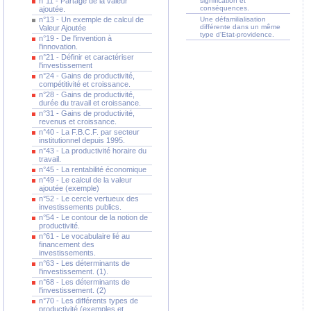
n°11 - Partage de la valeur
signification et
conséquences.
ajoutée.
n°13 - Un exemple de calcul de
Une défamilialisation
différente dans un même
Valeur Ajoutée
type d'Etat-providence.
n°19 - De l'invention à
l'innovation.
n°21 - Définir et caractériser
l'investissement
n°24 - Gains de productivité,
compétitivité et croissance.
n°28 - Gains de productivité,
durée du travail et croissance.
n°31 - Gains de productivité,
revenus et croissance.
n°40 - La F.B.C.F. par secteur
institutionnel depuis 1995.
n°43 - La productivité horaire du
travail.
n°45 - La rentabilité économique
n°49 - Le calcul de la valeur
ajoutée (exemple)
n°52 - Le cercle vertueux des
investissements publics.
n°54 - Le contour de la notion de
productivité.
n°61 - Le vocabulaire lié au
financement des
investissements.
n°63 - Les déterminants de
l'investissement. (1).
n°68 - Les déterminants de
l'investissement. (2)
n°70 - Les différents types de
productivité (exemples et