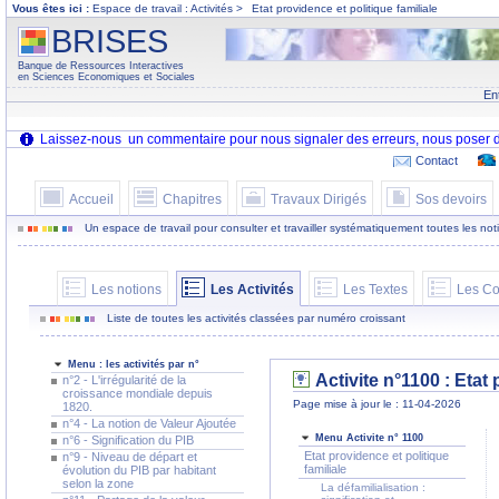
Vous êtes ici :
Espace de travail : Activités >
Etat providence et politique familiale
BRISES
Banque de Ressources Interactives
en Sciences Economiques et Sociales
En
Contact
Accueil
Chapitres
Travaux Dirigés
Sos devoirs
Un espace de travail pour consulter et travailler systématiquement toutes les notion
Les notions
Les Activités
Les Textes
Les Co
Liste de toutes les activités classées par numéro croissant
Menu : les activités par n°
Activite n°1100 :
Etat 
n°2 - L'irrégularité de la
croissance mondiale depuis
Page mise à jour le : 11-04-2026
1820.
n°4 - La notion de Valeur Ajoutée
Menu Activite n° 1100
n°6 - Signification du PIB
Etat providence et politique
n°9 - Niveau de départ et
familiale
évolution du PIB par habitant
selon la zone
La défamilialisation :