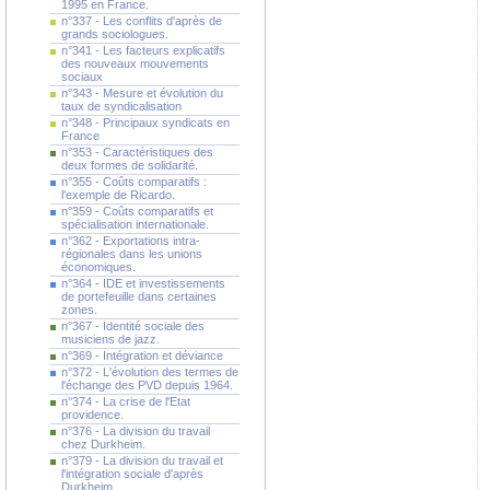
1995 en France.
n°337 - Les conflits d'après de
grands sociologues.
n°341 - Les facteurs explicatifs
des nouveaux mouvements
sociaux
n°343 - Mesure et évolution du
taux de syndicalisation
n°348 - Principaux syndicats en
France
n°353 - Caractéristiques des
deux formes de solidarité.
n°355 - Coûts comparatifs :
l'exemple de Ricardo.
n°359 - Coûts comparatifs et
spécialisation internationale.
n°362 - Exportations intra-
régionales dans les unions
économiques.
n°364 - IDE et investissements
de portefeuille dans certaines
zones.
n°367 - Identité sociale des
musiciens de jazz.
n°369 - Intégration et déviance
n°372 - L'évolution des termes de
l'échange des PVD depuis 1964.
n°374 - La crise de l'Etat
providence.
n°376 - La division du travail
chez Durkheim.
n°379 - La division du travail et
l'intégration sociale d'après
Durkheim.