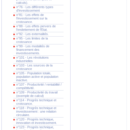
calculs).
n°76 - Les différents types
d'investissement
n°81 - Les effets de
l'investissement sur la
croissance.
n°88 - Les effets pervers de
l'endettement de l'Etat.
n°92 - Les externalités.
n°95 - Les limites de la
croissance
n°99 - Les modalités de
financement des
investissements.
n°101 - Les révolutions
industrielles
n°103 - Les sources de la
croissance
n°105 - Population totale,
population active et population
inactive.
n°107 - Productivité / rentabilité /
compétitivité.
n°109 - Productivité du travail
(exemple de calcul)
n°114 - Progrès technique et
croissance.
n°118 - Progrès technique et
investissement : une relation
circulaire.
n°120 - Progrès technique,
innovation et investissement.
n°123 - Progrès technique,