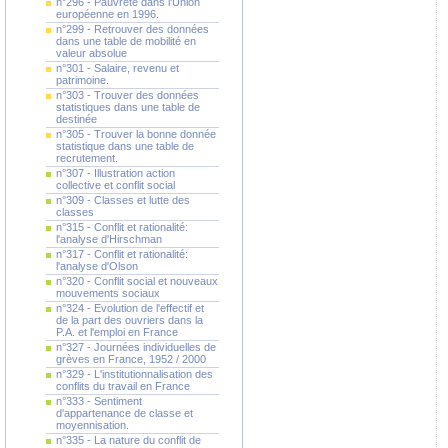
n°296 - Pauvreté dans l'Union
européenne en 1996.
n°299 - Retrouver des données
dans une table de mobilité en
valeur absolue
n°301 - Salaire, revenu et
patrimoine.
n°303 - Trouver des données
statistiques dans une table de
destinée
n°305 - Trouver la bonne donnée
statistique dans une table de
recrutement.
n°307 - Illustration action
collective et conflit social
n°309 - Classes et lutte des
classes
n°315 - Conflit et rationalité:
l'analyse d'Hirschman
n°317 - Conflit et rationalité:
l'analyse d'Olson
n°320 - Conflit social et nouveaux
mouvements sociaux
n°324 - Evolution de l'effectif et
de la part des ouvriers dans la
P.A. et l'emploi en France
n°327 - Journées individuelles de
grèves en France, 1952 / 2000
n°329 - L'institutionnalisation des
conflits du travail en France
n°333 - Sentiment
d'appartenance de classe et
moyennisation.
n°335 - La nature du conflit de