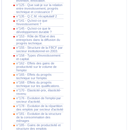
invention, innovation.
n°125 - Que sait-je sur la relation
entre investissement, progrès
technique et croissance ?
n°135 - Q.C.M. récapitulatif 2
n°141 - Qu'est-ce que
l'investissement ?
n°145 - Qu'est-ce que le
développement durable ?
n°153 - Rôle de l'Etat et des
entreprises dans la diffusion du
progrès technique.
n°155 - Structure de la FBCF par
secteur institutionnel en 2003.
n°158 - Types d'investissement
et capital.
n°162 - Effets des gains de
productivité sur le volume de
l'emploi
n°165 - Effets du progrès
technique sur l'emploi.
n°168 - Effets du progrès
technique sur les qualifications.
n°170 - Elasticité-prix, élasticité-
revenu
n°176 - Evolution de l'emploi par
secteur d'activité.
n°178 - Evolution de la répartition
des emplois par secteur d'activité
n°181 - Evolution de la structure
de la consommation des
ménages
n°185 - Gains de productivité et
structure des emplois