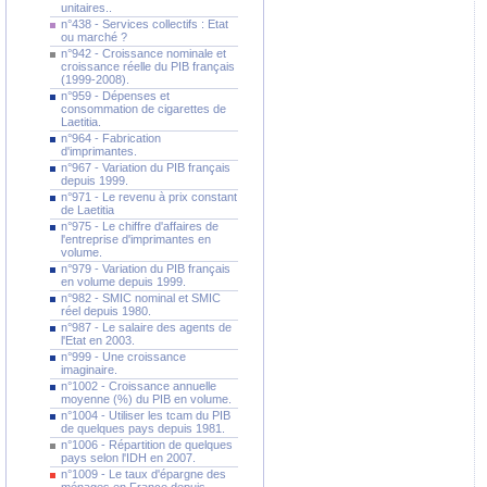
unitaires..
n°438 - Services collectifs : Etat
ou marché ?
n°942 - Croissance nominale et
croissance réelle du PIB français
(1999-2008).
n°959 - Dépenses et
consommation de cigarettes de
Laetitia.
n°964 - Fabrication
d'imprimantes.
n°967 - Variation du PIB français
depuis 1999.
n°971 - Le revenu à prix constant
de Laetitia
n°975 - Le chiffre d'affaires de
l'entreprise d'imprimantes en
volume.
n°979 - Variation du PIB français
en volume depuis 1999.
n°982 - SMIC nominal et SMIC
réel depuis 1980.
n°987 - Le salaire des agents de
l'Etat en 2003.
n°999 - Une croissance
imaginaire.
n°1002 - Croissance annuelle
moyenne (%) du PIB en volume.
n°1004 - Utiliser les tcam du PIB
de quelques pays depuis 1981.
n°1006 - Répartition de quelques
pays selon l'IDH en 2007.
n°1009 - Le taux d'épargne des