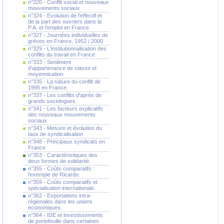
n°320 - Conflit social et nouveaux
mouvements sociaux
n°324 - Evolution de l'effectif et
de la part des ouvriers dans la
P.A. et l'emploi en France
n°327 - Journées individuelles de
grèves en France, 1952 / 2000
n°329 - L'institutionnalisation des
conflits du travail en France
n°333 - Sentiment
d'appartenance de classe et
moyennisation.
n°335 - La nature du conflit de
1995 en France.
n°337 - Les conflits d'après de
grands sociologues.
n°341 - Les facteurs explicatifs
des nouveaux mouvements
sociaux
n°343 - Mesure et évolution du
taux de syndicalisation
n°348 - Principaux syndicats en
France
n°353 - Caractéristiques des
deux formes de solidarité.
n°355 - Coûts comparatifs :
l'exemple de Ricardo.
n°359 - Coûts comparatifs et
spécialisation internationale.
n°362 - Exportations intra-
régionales dans les unions
économiques.
n°364 - IDE et investissements
de portefeuille dans certaines