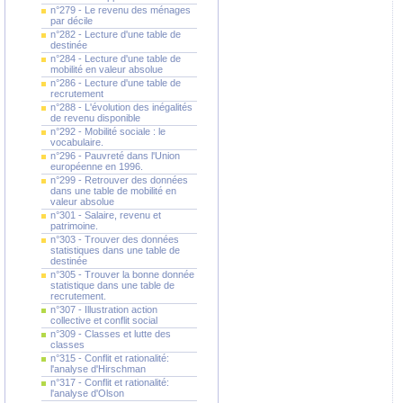
n°279 - Le revenu des ménages
par décile
n°282 - Lecture d'une table de
destinée
n°284 - Lecture d'une table de
mobilité en valeur absolue
n°286 - Lecture d'une table de
recrutement
n°288 - L'évolution des inégalités
de revenu disponible
n°292 - Mobilité sociale : le
vocabulaire.
n°296 - Pauvreté dans l'Union
européenne en 1996.
n°299 - Retrouver des données
dans une table de mobilité en
valeur absolue
n°301 - Salaire, revenu et
patrimoine.
n°303 - Trouver des données
statistiques dans une table de
destinée
n°305 - Trouver la bonne donnée
statistique dans une table de
recrutement.
n°307 - Illustration action
collective et conflit social
n°309 - Classes et lutte des
classes
n°315 - Conflit et rationalité:
l'analyse d'Hirschman
n°317 - Conflit et rationalité:
l'analyse d'Olson