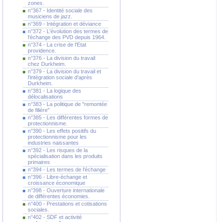
zones.
n°367 - Identité sociale des
musiciens de jazz.
n°369 - Intégration et déviance
n°372 - L'évolution des termes de
l'échange des PVD depuis 1964.
n°374 - La crise de l'Etat
providence.
n°376 - La division du travail
chez Durkheim.
n°379 - La division du travail et
l'intégration sociale d'après
Durkheim.
n°381 - La logique des
délocalisations
n°383 - La politique de "remontée
de filière"
n°385 - Les différentes formes de
protectionnisme.
n°390 - Les effets positifs du
protectionnisme pour les
industries naissantes
n°392 - Les risques de la
spécialisation dans les produits
primaires
n°394 - Les termes de l'échange
n°396 - Libre-échange et
croissance économique
n°398 - Ouverture internationale
de différentes économies.
n°400 - Prestations et cotisations
sociales.
n°402 - SDF et activité