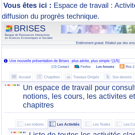
Vous êtes ici :
Espace de travail : Activi
diffusion du progrès technique.
BRISES
Banque de Ressources Interactives
en Sciences Economiques et Sociales
Entièrement gratuit. Réalisé par des ens
Contact
Firefox
Les forums
Rss 2
Accueil
Chapitres
Travaux Dirigés
Sos devoirs
Un espace de travail pour consult
notions, les cours, les activites e
chapitres
Les notions
Les Activités
Les Textes
Les Co
Liste de toutes les activités c