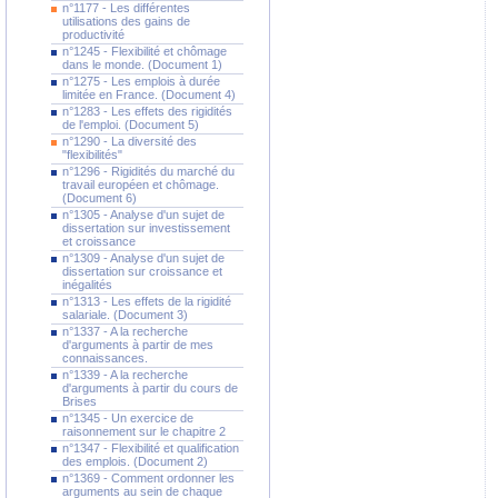
n°1177 - Les différentes
utilisations des gains de
productivité
n°1245 - Flexibilité et chômage
dans le monde. (Document 1)
n°1275 - Les emplois à durée
limitée en France. (Document 4)
n°1283 - Les effets des rigidités
de l'emploi. (Document 5)
n°1290 - La diversité des
"flexibilités"
n°1296 - Rigidités du marché du
travail européen et chômage.
(Document 6)
n°1305 - Analyse d'un sujet de
dissertation sur investissement
et croissance
n°1309 - Analyse d'un sujet de
dissertation sur croissance et
inégalités
n°1313 - Les effets de la rigidité
salariale. (Document 3)
n°1337 - A la recherche
d'arguments à partir de mes
connaissances.
n°1339 - A la recherche
d'arguments à partir du cours de
Brises
n°1345 - Un exercice de
raisonnement sur le chapitre 2
n°1347 - Flexibilité et qualification
des emplois. (Document 2)
n°1369 - Comment ordonner les
arguments au sein de chaque