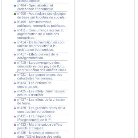
professionnelle
n°404 - Spécialisation et
croissance économique.
n°406 - Vocabulaire sociologique
de base sur la cohésion sociale.
n°409 - Administrations
publiques, entreprises publiques.
n°411 - Concurrence accrue et
augmentation de la taille des
entreprises.
n°414 - De la diminution du coût
unitaire de production à la
croissance économique.
n°417 - Effets pervers de la
déréglementation.
n°419 - La convergence des
conjonctures des pays de l'U.E.
jusqu'au début des années 2000.
n°421 - Les compétences des
collectivités territoriales.
n°423 - Les critères de
convergence.
n°425 - Les effets d'une hausse
des taux d'intérêt.
n°427 - Les effets de la création
de l'euro.
n°429 - Les grandes dates de la
construction européenne.
n°431 - Les risques de
l'élargissement de l'UE.
n°433 - Marché unique : effets
positifs et risques.
n°435 - Nouveaux membres
dans l'UE et baisse des coûts