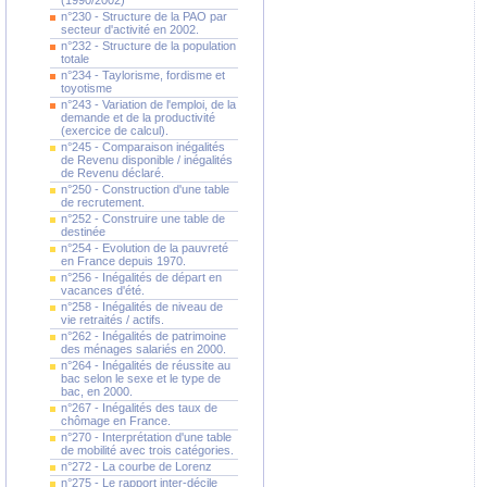
(1990/2002)
n°230 - Structure de la PAO par
secteur d'activité en 2002.
n°232 - Structure de la population
totale
n°234 - Taylorisme, fordisme et
toyotisme
n°243 - Variation de l'emploi, de la
demande et de la productivité
(exercice de calcul).
n°245 - Comparaison inégalités
de Revenu disponible / inégalités
de Revenu déclaré.
n°250 - Construction d'une table
de recrutement.
n°252 - Construire une table de
destinée
n°254 - Evolution de la pauvreté
en France depuis 1970.
n°256 - Inégalités de départ en
vacances d'été.
n°258 - Inégalités de niveau de
vie retraités / actifs.
n°262 - Inégalités de patrimoine
des ménages salariés en 2000.
n°264 - Inégalités de réussite au
bac selon le sexe et le type de
bac, en 2000.
n°267 - Inégalités des taux de
chômage en France.
n°270 - Interprétation d'une table
de mobilité avec trois catégories.
n°272 - La courbe de Lorenz
n°275 - Le rapport inter-décile