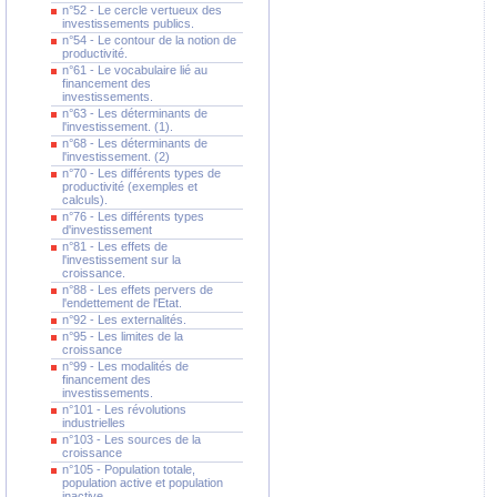
n°52 - Le cercle vertueux des
investissements publics.
n°54 - Le contour de la notion de
productivité.
n°61 - Le vocabulaire lié au
financement des
investissements.
n°63 - Les déterminants de
l'investissement. (1).
n°68 - Les déterminants de
l'investissement. (2)
n°70 - Les différents types de
productivité (exemples et
calculs).
n°76 - Les différents types
d'investissement
n°81 - Les effets de
l'investissement sur la
croissance.
n°88 - Les effets pervers de
l'endettement de l'Etat.
n°92 - Les externalités.
n°95 - Les limites de la
croissance
n°99 - Les modalités de
financement des
investissements.
n°101 - Les révolutions
industrielles
n°103 - Les sources de la
croissance
n°105 - Population totale,
population active et population
inactive.