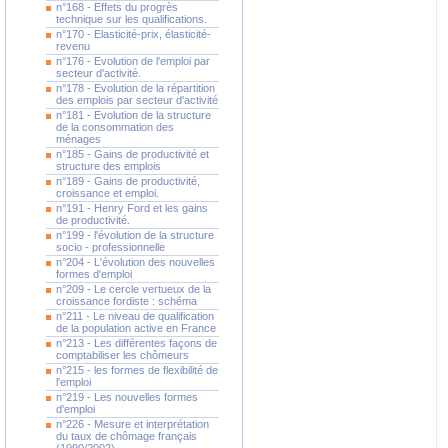
n°168 - Effets du progrès
technique sur les qualifications.
n°170 - Elasticité-prix, élasticité-
revenu
n°176 - Evolution de l'emploi par
secteur d'activité.
n°178 - Evolution de la répartition
des emplois par secteur d'activité
n°181 - Evolution de la structure
de la consommation des
ménages
n°185 - Gains de productivité et
structure des emplois
n°189 - Gains de productivité,
croissance et emploi.
n°191 - Henry Ford et les gains
de productivité.
n°199 - l'évolution de la structure
socio - professionnelle
n°204 - L'évolution des nouvelles
formes d'emploi
n°209 - Le cercle vertueux de la
croissance fordiste : schéma
n°211 - Le niveau de qualification
de la population active en France
n°213 - Les différentes façons de
comptabiliser les chômeurs
n°215 - les formes de flexibilité de
l'emploi
n°219 - Les nouvelles formes
d'emploi
n°226 - Mesure et interprétation
du taux de chômage français