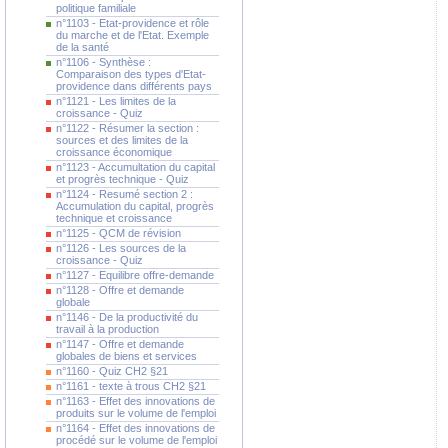
politique familiale
n°1103 - Etat-providence et rôle
du marche et de l'Etat. Exemple
de la santé
n°1106 - Synthèse :
Comparaison des types d'Etat-
providence dans différents pays
n°1121 - Les limites de la
croissance - Quiz
n°1122 - Résumer la section :
sources et des limites de la
croissance économique
n°1123 - Accumultation du capital
et progrès technique - Quiz
n°1124 - Resumé section 2 :
Accumulation du capital, progrès
technique et croissance
n°1125 - QCM de révision
n°1126 - Les sources de la
croissance - Quiz
n°1127 - Equilibre offre-demande
n°1128 - Offre et demande
globale
n°1146 - De la productivité du
travail à la production
n°1147 - Offre et demande
globales de biens et services
n°1160 - Quiz CH2 §21
n°1161 - texte à trous CH2 §21
n°1163 - Effet des innovations de
produits sur le volume de l'emploi
n°1164 - Effet des innovations de
procédé sur le volume de l'emploi