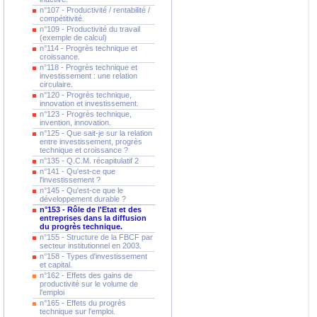
n°107 - Productivité / rentabilité /
compétitivité.
n°109 - Productivité du travail
(exemple de calcul)
n°114 - Progrès technique et
croissance.
n°118 - Progrès technique et
investissement : une relation
circulaire.
n°120 - Progrès technique,
innovation et investissement.
n°123 - Progrès technique,
invention, innovation.
n°125 - Que sait-je sur la relation
entre investissement, progrès
technique et croissance ?
n°135 - Q.C.M. récapitulatif 2
n°141 - Qu'est-ce que
l'investissement ?
n°145 - Qu'est-ce que le
développement durable ?
n°153 - Rôle de l'Etat et des
entreprises dans la diffusion
du progrès technique.
n°155 - Structure de la FBCF par
secteur institutionnel en 2003.
n°158 - Types d'investissement
et capital.
n°162 - Effets des gains de
productivité sur le volume de
l'emploi
n°165 - Effets du progrès
technique sur l'emploi.