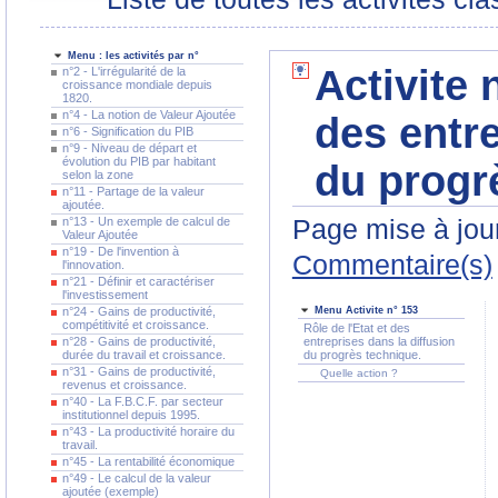
Menu : les activités par n°
Activite 
n°2 - L'irrégularité de la
croissance mondiale depuis
1820.
n°4 - La notion de Valeur Ajoutée
des entre
n°6 - Signification du PIB
n°9 - Niveau de départ et
évolution du PIB par habitant
du progr
selon la zone
n°11 - Partage de la valeur
ajoutée.
Page mise à jour
n°13 - Un exemple de calcul de
Valeur Ajoutée
n°19 - De l'invention à
Commentaire(s)
l'innovation.
n°21 - Définir et caractériser
l'investissement
n°24 - Gains de productivité,
Menu Activite n° 153
compétitivité et croissance.
Rôle de l'Etat et des
n°28 - Gains de productivité,
entreprises dans la diffusion
durée du travail et croissance.
du progrès technique.
n°31 - Gains de productivité,
Quelle action ?
revenus et croissance.
n°40 - La F.B.C.F. par secteur
institutionnel depuis 1995.
n°43 - La productivité horaire du
travail.
n°45 - La rentabilité économique
n°49 - Le calcul de la valeur
ajoutée (exemple)