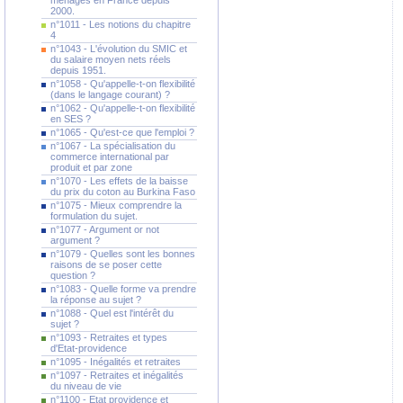
ménages en France depuis
2000.
n°1011 - Les notions du chapitre
4
n°1043 - L'évolution du SMIC et
du salaire moyen nets réels
depuis 1951.
n°1058 - Qu'appelle-t-on flexibilité
(dans le langage courant) ?
n°1062 - Qu'appelle-t-on flexibilité
en SES ?
n°1065 - Qu'est-ce que l'emploi ?
n°1067 - La spécialisation du
commerce international par
produit et par zone
n°1070 - Les effets de la baisse
du prix du coton au Burkina Faso
n°1075 - Mieux comprendre la
formulation du sujet.
n°1077 - Argument or not
argument ?
n°1079 - Quelles sont les bonnes
raisons de se poser cette
question ?
n°1083 - Quelle forme va prendre
la réponse au sujet ?
n°1088 - Quel est l'intérêt du
sujet ?
n°1093 - Retraites et types
d'Etat-providence
n°1095 - Inégalités et retraites
n°1097 - Retraites et inégalités
du niveau de vie
n°1100 - Etat providence et