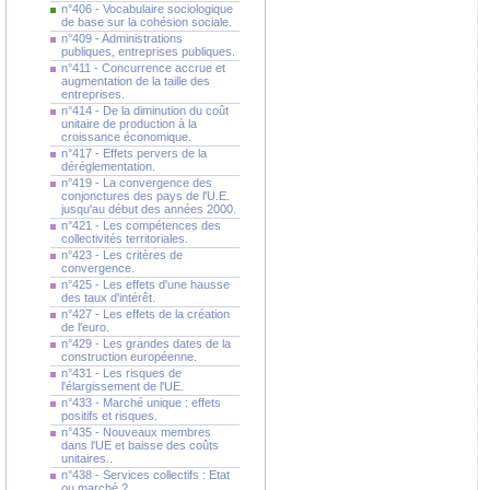
n°406 - Vocabulaire sociologique
de base sur la cohésion sociale.
n°409 - Administrations
publiques, entreprises publiques.
n°411 - Concurrence accrue et
augmentation de la taille des
entreprises.
n°414 - De la diminution du coût
unitaire de production à la
croissance économique.
n°417 - Effets pervers de la
déréglementation.
n°419 - La convergence des
conjonctures des pays de l'U.E.
jusqu'au début des années 2000.
n°421 - Les compétences des
collectivités territoriales.
n°423 - Les critères de
convergence.
n°425 - Les effets d'une hausse
des taux d'intérêt.
n°427 - Les effets de la création
de l'euro.
n°429 - Les grandes dates de la
construction européenne.
n°431 - Les risques de
l'élargissement de l'UE.
n°433 - Marché unique : effets
positifs et risques.
n°435 - Nouveaux membres
dans l'UE et baisse des coûts
unitaires..
n°438 - Services collectifs : Etat
ou marché ?