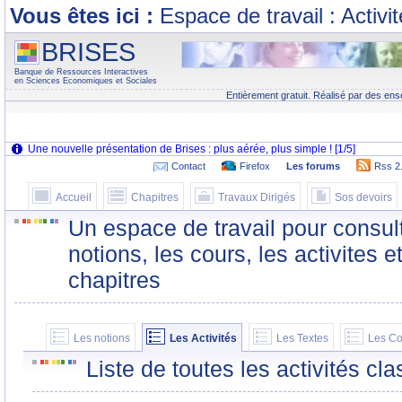
Vous êtes ici :
Espace de travail : Activi
BRISES
Banque de Ressources Interactives
en Sciences Economiques et Sociales
Entièrement gratuit. Réalisé par des ens
Contact
Firefox
Les forums
Rss 2
Accueil
Chapitres
Travaux Dirigés
Sos devoirs
Un espace de travail pour consult
notions, les cours, les activites e
chapitres
Les notions
Les Activités
Les Textes
Les Co
Liste de toutes les activités c