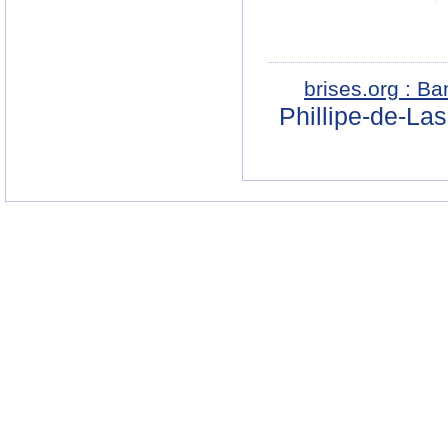
brises.org : B
Phillipe-de-La