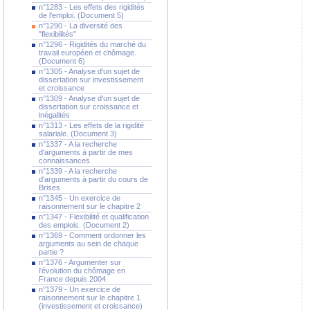
n°1283 - Les effets des rigidités
de l'emploi. (Document 5)
n°1290 - La diversité des
"flexibilités"
n°1296 - Rigidités du marché du
travail européen et chômage.
(Document 6)
n°1305 - Analyse d'un sujet de
dissertation sur investissement
et croissance
n°1309 - Analyse d'un sujet de
dissertation sur croissance et
inégalités
n°1313 - Les effets de la rigidité
salariale. (Document 3)
n°1337 - A la recherche
d'arguments à partir de mes
connaissances.
n°1339 - A la recherche
d'arguments à partir du cours de
Brises
n°1345 - Un exercice de
raisonnement sur le chapitre 2
n°1347 - Flexibilité et qualification
des emplois. (Document 2)
n°1369 - Comment ordonner les
arguments au sein de chaque
partie ?
n°1376 - Argumenter sur
l'évolution du chômage en
France depuis 2004.
n°1379 - Un exercice de
raisonnement sur le chapitre 1
(investissement et croissance)