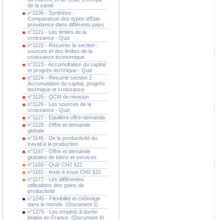
de la santé
n°1106 - Synthèse :
Comparaison des types d'Etat-
providence dans différents pays
n°1121 - Les limites de la
croissance - Quiz
n°1122 - Résumer la section :
sources et des limites de la
croissance économique
n°1123 - Accumultation du capital
et progrès technique - Quiz
n°1124 - Resumé section 2 :
Accumulation du capital, progrès
technique et croissance
n°1125 - QCM de révision
n°1126 - Les sources de la
croissance - Quiz
n°1127 - Equilibre offre-demande
n°1128 - Offre et demande
globale
n°1146 - De la productivité du
travail à la production
n°1147 - Offre et demande
globales de biens et services
n°1160 - Quiz CH2 §21
n°1161 - texte à trous CH2 §21
n°1177 - Les différentes
utilisations des gains de
productivité
n°1245 - Flexibilité et chômage
dans le monde. (Document 1)
n°1275 - Les emplois à durée
limitée en France. (Document 4)