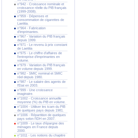
n°942 - Croissance nominale et
croissance réelle du PIB français
(1999-2008).
n°959 - Dépenses et
consommation de cigarettes de
Laetitia.
n°964 - Fabrication
d'imprimantes.
n°967 - Variation du PIB français
depuis 1999.
n°971 - Le revenu à prix constant
de Laetitia
n°975 - Le chiffre d'affaires de
l'entreprise d'imprimantes en
volume.
n°979 - Variation du PIB français
en volume depuis 1999.
n°982 - SMIC nominal et SMIC
réel depuis 1980.
n°987 - Le salaire des agents de
l'Etat en 2003.
n°999 - Une croissance
imaginaire.
n°1002 - Croissance annuelle
moyenne (%) du PIB en volume.
n°1004 - Utiliser les tcam du PIB
de quelques pays depuis 1981.
n°1006 - Répartition de quelques
pays selon l'IDH en 2007.
n°1009 - Le taux d'épargne des
ménages en France depuis
2000.
n°1011 - Les notions du chapitre