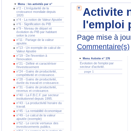
Menu : les activités par n°
Activite 
n°2 - L'irrégularité de la
croissance mondiale depuis
1820.
n°4 - La notion de Valeur Ajoutée
l'emploi 
n°6 - Signification du PIB
n°9 - Niveau de départ et
évolution du PIB par habitant
Page mise à jour
selon la zone
n°11 - Partage de la valeur
ajoutée.
Commentaire(s)
n°13 - Un exemple de calcul de
Valeur Ajoutée
n°19 - De l'invention à
Menu Activite n° 176
l'innovation.
Evolution de l'emploi par
n°21 - Définir et caractériser
secteur d'activité.
l'investissement
n°24 - Gains de productivité,
page 1
compétitivité et croissance.
n°28 - Gains de productivité,
durée du travail et croissance.
n°31 - Gains de productivité,
revenus et croissance.
n°40 - La F.B.C.F. par secteur
institutionnel depuis 1995.
n°43 - La productivité horaire du
travail.
n°45 - La rentabilité économique
n°49 - Le calcul de la valeur
ajoutée (exemple)
n°52 - Le cercle vertueux des
investissements publics.