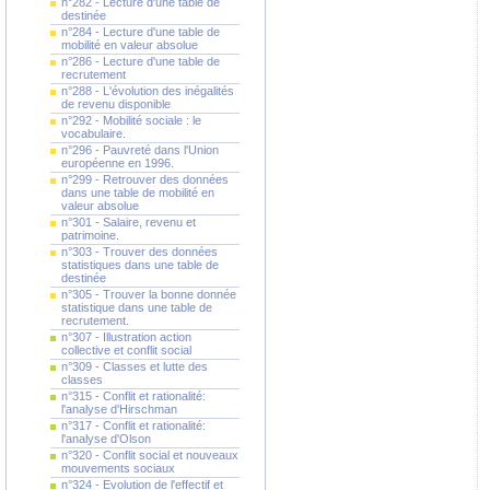
n°282 - Lecture d'une table de
destinée
n°284 - Lecture d'une table de
mobilité en valeur absolue
n°286 - Lecture d'une table de
recrutement
n°288 - L'évolution des inégalités
de revenu disponible
n°292 - Mobilité sociale : le
vocabulaire.
n°296 - Pauvreté dans l'Union
européenne en 1996.
n°299 - Retrouver des données
dans une table de mobilité en
valeur absolue
n°301 - Salaire, revenu et
patrimoine.
n°303 - Trouver des données
statistiques dans une table de
destinée
n°305 - Trouver la bonne donnée
statistique dans une table de
recrutement.
n°307 - Illustration action
collective et conflit social
n°309 - Classes et lutte des
classes
n°315 - Conflit et rationalité:
l'analyse d'Hirschman
n°317 - Conflit et rationalité:
l'analyse d'Olson
n°320 - Conflit social et nouveaux
mouvements sociaux
n°324 - Evolution de l'effectif et