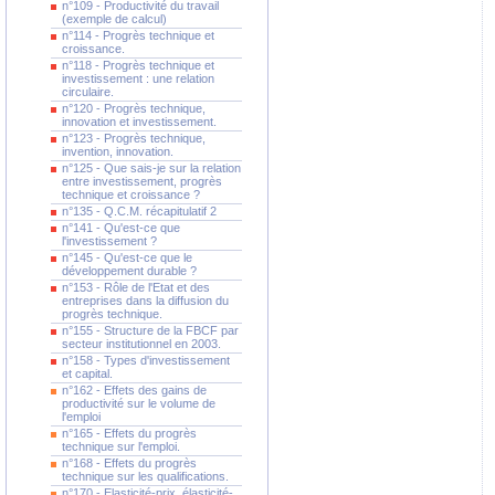
n°109 - Productivité du travail
(exemple de calcul)
n°114 - Progrès technique et
croissance.
n°118 - Progrès technique et
investissement : une relation
circulaire.
n°120 - Progrès technique,
innovation et investissement.
n°123 - Progrès technique,
invention, innovation.
n°125 - Que sais-je sur la relation
entre investissement, progrès
technique et croissance ?
n°135 - Q.C.M. récapitulatif 2
n°141 - Qu'est-ce que
l'investissement ?
n°145 - Qu'est-ce que le
développement durable ?
n°153 - Rôle de l'Etat et des
entreprises dans la diffusion du
progrès technique.
n°155 - Structure de la FBCF par
secteur institutionnel en 2003.
n°158 - Types d'investissement
et capital.
n°162 - Effets des gains de
productivité sur le volume de
l'emploi
n°165 - Effets du progrès
technique sur l'emploi.
n°168 - Effets du progrès
technique sur les qualifications.
n°170 - Elasticité-prix, élasticité-