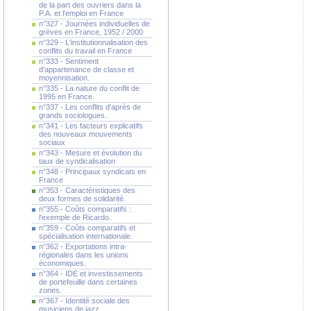
de la part des ouvriers dans la
P.A. et l'emploi en France
n°327 - Journées individuelles de
grèves en France, 1952 / 2000
n°329 - L'institutionnalisation des
conflits du travail en France
n°333 - Sentiment
d'appartenance de classe et
moyennisation.
n°335 - La nature du conflit de
1995 en France.
n°337 - Les conflits d'après de
grands sociologues.
n°341 - Les facteurs explicatifs
des nouveaux mouvements
sociaux
n°343 - Mesure et évolution du
taux de syndicalisation
n°348 - Principaux syndicats en
France
n°353 - Caractéristiques des
deux formes de solidarité.
n°355 - Coûts comparatifs :
l'exemple de Ricardo.
n°359 - Coûts comparatifs et
spécialisation internationale.
n°362 - Exportations intra-
régionales dans les unions
économiques.
n°364 - IDE et investissements
de portefeuille dans certaines
zones.
n°367 - Identité sociale des
musiciens de jazz.