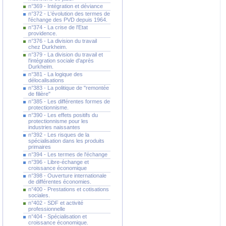
n°369 - Intégration et déviance
n°372 - L'évolution des termes de
l'échange des PVD depuis 1964.
n°374 - La crise de l'Etat
providence.
n°376 - La division du travail
chez Durkheim.
n°379 - La division du travail et
l'intégration sociale d'après
Durkheim.
n°381 - La logique des
délocalisations
n°383 - La politique de "remontée
de filière"
n°385 - Les différentes formes de
protectionnisme.
n°390 - Les effets positifs du
protectionnisme pour les
industries naissantes
n°392 - Les risques de la
spécialisation dans les produits
primaires
n°394 - Les termes de l'échange
n°396 - Libre-échange et
croissance économique
n°398 - Ouverture internationale
de différentes économies.
n°400 - Prestations et cotisations
sociales.
n°402 - SDF et activité
professionnelle
n°404 - Spécialisation et
croissance économique.