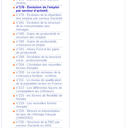
revenu
n°176 - Evolution de l'emploi
par secteur d'activité.
n°178 - Evolution de la répartition
des emplois par secteur d'activité
n°181 - Evolution de la structure
de la consommation des
ménages
n°185 - Gains de productivité et
structure des emplois
n°189 - Gains de productivité,
croissance et emploi.
n°191 - Henry Ford et les gains
de productivité.
n°199 - l'évolution de la structure
socio - professionnelle
n°204 - L'évolution des nouvelles
formes d'emploi
n°209 - Le cercle vertueux de la
croissance fordiste : schéma
n°211 - Le niveau de qualification
de la population active en France
n°213 - Les différentes façons de
comptabiliser les chômeurs
n°215 - les formes de flexibilité de
l'emploi
n°219 - Les nouvelles formes
d'emploi
n°226 - Mesure et interprétation
du taux de chômage français
(1990/2002)
n°230 - Structure de la PAO par
secteur d'activité en 2002.