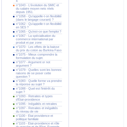
4
n°1043 - L'évolution du SMIC et
du salaire moyen nets réels
depuis 1951.
n°1058 - Qu'appelle-t-on flexibilité
(dans le langage courant) ?
n°1062 - Qu'appelle-t-on flexibilité
en SES ?
n°1065 - Qu'est-ce que l'emploi ?
n°1067 - La spécialisation du
commerce international par
produit et par zone
n°1070 - Les effets de la baisse
du prix du coton au Burkina Faso
n°1075 - Mieux comprendre la
formulation du sujet.
n°1077 - Argument or not
argument ?
n°1079 - Quelles sont les bonnes
raisons de se poser cette
question ?
n°1083 - Quelle forme va prendre
la réponse au sujet ?
n°1088 - Quel est l'intérêt du
sujet ?
n°1093 - Retraites et types
d'Etat-providence
n°1095 - Inégalités et retraites
n°1097 - Retraites et inégalités
du niveau de vie
n°1100 - Etat providence et
politique familiale
n°1103 - Etat-providence et rôle
du marche et de l'Etat. Exemple