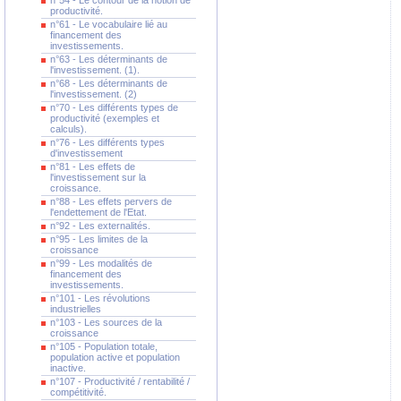
n°54 - Le contour de la notion de
productivité.
n°61 - Le vocabulaire lié au
financement des
investissements.
n°63 - Les déterminants de
l'investissement. (1).
n°68 - Les déterminants de
l'investissement. (2)
n°70 - Les différents types de
productivité (exemples et
calculs).
n°76 - Les différents types
d'investissement
n°81 - Les effets de
l'investissement sur la
croissance.
n°88 - Les effets pervers de
l'endettement de l'Etat.
n°92 - Les externalités.
n°95 - Les limites de la
croissance
n°99 - Les modalités de
financement des
investissements.
n°101 - Les révolutions
industrielles
n°103 - Les sources de la
croissance
n°105 - Population totale,
population active et population
inactive.
n°107 - Productivité / rentabilité /
compétitivité.