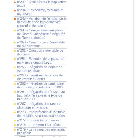
n°232 - Structure de la population
totale
n°234 - Taylorisme, fordisme et
toyotisme
n°243 - Variation de l'emploi, de la
demande et de la productivité
(exercice de calcul).
n°245 - Comparaison inégalités
de Revenu disponible / inégalités
de Revenu déclaré.
n°250 - Construction d'une table
de recrutement.
n°252 - Construire une table de
destinée
n°254 - Evolution de la pauvreté
en France depuis 1970.
n°256 - Inégalités de départ en
vacances d'été.
n°258 - Inégalités de niveau de
vie retraités / actifs.
n°262 - Inégalités de patrimoine
des ménages salariés en 2000.
n°264 - Inégalités de réussite au
bac selon le sexe et le type de
bac, en 2000.
n°267 - Inégalités des taux de
chômage en France.
n°270 - Interprétation d'une table
de mobilité avec trois catégories.
n°272 - La courbe de Lorenz
n°275 - Le rapport inter-décile
n°279 - Le revenu des ménages
par décile