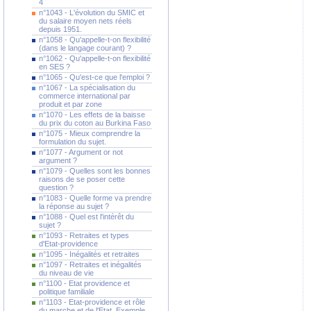
4
n°1043 - L'évolution du SMIC et
du salaire moyen nets réels
depuis 1951.
n°1058 - Qu'appelle-t-on flexibilité
(dans le langage courant) ?
n°1062 - Qu'appelle-t-on flexibilité
en SES ?
n°1065 - Qu'est-ce que l'emploi ?
n°1067 - La spécialisation du
commerce international par
produit et par zone
n°1070 - Les effets de la baisse
du prix du coton au Burkina Faso
n°1075 - Mieux comprendre la
formulation du sujet.
n°1077 - Argument or not
argument ?
n°1079 - Quelles sont les bonnes
raisons de se poser cette
question ?
n°1083 - Quelle forme va prendre
la réponse au sujet ?
n°1088 - Quel est l'intérêt du
sujet ?
n°1093 - Retraites et types
d'Etat-providence
n°1095 - Inégalités et retraites
n°1097 - Retraites et inégalités
du niveau de vie
n°1100 - Etat providence et
politique familiale
n°1103 - Etat-providence et rôle
du marche et de l'Etat. Exemple