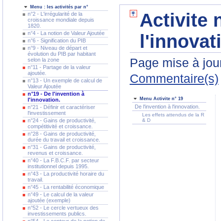
Menu : les activités par n°
Activite 
n°2 - L'irrégularité de la
croissance mondiale depuis
1820.
n°4 - La notion de Valeur Ajoutée
l'innovat
n°6 - Signification du PIB
n°9 - Niveau de départ et
évolution du PIB par habitant
Page mise à jour
selon la zone
n°11 - Partage de la valeur
ajoutée.
Commentaire(s)
n°13 - Un exemple de calcul de
Valeur Ajoutée
n°19 - De l'invention à
Menu Activite n° 19
l'innovation.
De l'invention à l'innovation.
n°21 - Définir et caractériser
l'investissement
Les effets attendus de la R
n°24 - Gains de productivité,
& D
compétitivité et croissance.
n°28 - Gains de productivité,
durée du travail et croissance.
n°31 - Gains de productivité,
revenus et croissance.
n°40 - La F.B.C.F. par secteur
institutionnel depuis 1995.
n°43 - La productivité horaire du
travail.
n°45 - La rentabilité économique
n°49 - Le calcul de la valeur
ajoutée (exemple)
n°52 - Le cercle vertueux des
investissements publics.