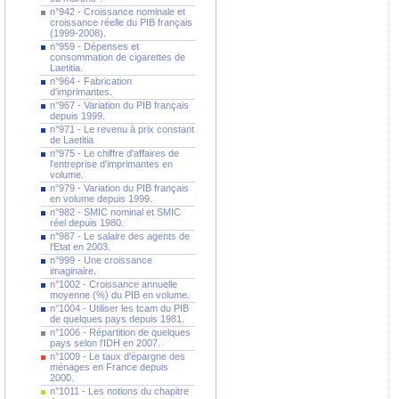
n°942 - Croissance nominale et
croissance réelle du PIB français
(1999-2008).
n°959 - Dépenses et
consommation de cigarettes de
Laetitia.
n°964 - Fabrication
d'imprimantes.
n°967 - Variation du PIB français
depuis 1999.
n°971 - Le revenu à prix constant
de Laetitia
n°975 - Le chiffre d'affaires de
l'entreprise d'imprimantes en
volume.
n°979 - Variation du PIB français
en volume depuis 1999.
n°982 - SMIC nominal et SMIC
réel depuis 1980.
n°987 - Le salaire des agents de
l'Etat en 2003.
n°999 - Une croissance
imaginaire.
n°1002 - Croissance annuelle
moyenne (%) du PIB en volume.
n°1004 - Utiliser les tcam du PIB
de quelques pays depuis 1981.
n°1006 - Répartition de quelques
pays selon l'IDH en 2007.
n°1009 - Le taux d'épargne des
ménages en France depuis
2000.
n°1011 - Les notions du chapitre