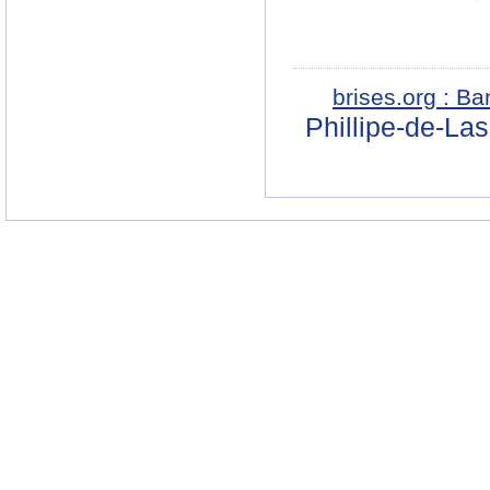
brises.org : B
Phillipe-de-La