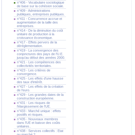
n°406 - Vocabulaire sociologique
de base sur la cohésion sociale.
n°409 - Administrations
publiques, entreprises publiques.
n°411 - Concurrence accrue et
augmentation de la taille des
entreprises.
n°414 - De la diminution du coût
unitaire de production à la
croissance économique.
n°417 - Effets pervers de la
déréglementation.
n°419 - La convergence des
conjonctures des pays de l'U.E.
jusqu'au début des années 2000.
n°421 - Les compétences des
collectivités territoriales.
n°423 - Les critères de
convergence.
n°425 - Les effets d'une hausse
des taux d'intérêt.
n°427 - Les effets de la création
de l'euro.
n°429 - Les grandes dates de la
construction européenne.
n°431 - Les risques de
l'élargissement de l'UE.
n°433 - Marché unique : effets
positifs et risques.
n°435 - Nouveaux membres
dans l'UE et baisse des coûts
unitaires..
n°438 - Services collectifs : Etat
ou marché ?