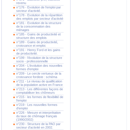
revenu
n°176 - Evolution de l'emploi par
secteur d'activité.
n°178 - Evolution de la répartition
des emplois par secteur d'activité
n°181 - Evolution de la structure
de la consommation des
ménages
n°185 - Gains de productivité et
structure des emplois
n°189 - Gains de productivité,
croissance et emploi.
n°191 - Henry Ford et les gains
de productivité.
n°199 - l'évolution de la structure
socio - professionnelle
n°204 - L'évolution des nouvelles
formes d'emploi
n°209 - Le cercle vertueux de la
croissance fordiste : schéma
n°211 - Le niveau de qualification
de la population active en France
n°213 - Les différentes façons de
comptabiliser les chômeurs
n°215 - les formes de flexibilité de
l'emploi
n°219 - Les nouvelles formes
d'emploi
n°226 - Mesure et interprétation
du taux de chômage français
(1990/2002)
n°230 - Structure de la PAO par
secteur d'activité en 2002.