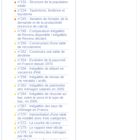
n°232 - Structure de la population
totale
n°234 - Taylorisme, fordisme et
toyotisme
n°243 - Variation de l'emploi, de la
demande et de la productivité
(exercice de calcul).
n°245 - Comparaison inégalités
de Revenu disponible / inégalités
de Revenu déclaré.
n°250 - Construction d'une table
de recrutement.
n°252 - Construire une table de
destinée
n°254 - Evolution de la pauvreté
en France depuis 1970.
n°256 - Inégalités de départ en
vacances d'été.
n°258 - Inégalités de niveau de
vie retraités / actifs.
n°262 - Inégalités de patrimoine
des ménages salariés en 2000.
n°264 - Inégalités de réussite au
bac selon le sexe et le type de
bac, en 2000.
n°267 - Inégalités des taux de
chômage en France.
n°270 - Interprétation d'une table
de mobilité avec trois catégories.
n°272 - La courbe de Lorenz
n°275 - Le rapport inter-décile
n°279 - Le revenu des ménages
par décile