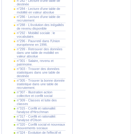
n°282 - Lecture d'une table de
destinée
n°284 - Lecture d'une table de
mobilité en valeur absolue
n°286 - Lecture d'une table de
recrutement
n°288 - L'évolution des inégalités
de revenu disponible
n°292 - Mobilité sociale : le
vocabulaire.
n°296 - Pauvreté dans l'Union
européenne en 1996.
n°299 - Retrouver des données
dans une table de mobilité en
valeur absolue
n°301 - Salaire, revenu et
patrimoine.
n°303 - Trouver des données
statistiques dans une table de
destinée
n°305 - Trouver la bonne donnée
statistique dans une table de
recrutement.
n°307 - Illustration action
collective et conflit social
n°309 - Classes et lutte des
classes
n°315 - Conflit et rationalité:
l'analyse d'Hirschman
n°317 - Conflit et rationalité:
l'analyse d'Olson
n°320 - Conflit social et nouveaux
mouvements sociaux
n°324 - Evolution de l'effectif et