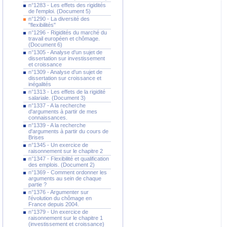
n°1283 - Les effets des rigidités
de l'emploi. (Document 5)
n°1290 - La diversité des
"flexibilités"
n°1296 - Rigidités du marché du
travail européen et chômage.
(Document 6)
n°1305 - Analyse d'un sujet de
dissertation sur investissement
et croissance
n°1309 - Analyse d'un sujet de
dissertation sur croissance et
inégalités
n°1313 - Les effets de la rigidité
salariale. (Document 3)
n°1337 - A la recherche
d'arguments à partir de mes
connaissances.
n°1339 - A la recherche
d'arguments à partir du cours de
Brises
n°1345 - Un exercice de
raisonnement sur le chapitre 2
n°1347 - Flexibilité et qualification
des emplois. (Document 2)
n°1369 - Comment ordonner les
arguments au sein de chaque
partie ?
n°1376 - Argumenter sur
l'évolution du chômage en
France depuis 2004.
n°1379 - Un exercice de
raisonnement sur le chapitre 1
(investissement et croissance)