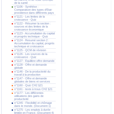
de la santé
n°1106 - Synthèse :
Comparaison des types d'Etat-
providence dans différents pays
n°1121 - Les limites de la
croissance - Quiz
n°1122 - Résumer la section :
sources et des limites de la
croissance économique
n°1123 - Accumultation du capital
et progrès technique - Quiz
n°1124 - Resumé section 2 :
Accumulation du capital, progrès
technique et croissance
n°1125 - QCM de révision
n°1126 - Les sources de la
croissance - Quiz
n°1127 - Equilibre offre-demande
n°1128 - Offre et demande
globale
n°1146 - De la productivité du
travail à la production
n°1147 - Offre et demande
globales de biens et services
n°1160 - Quiz CH2 §21
n°1161 - texte à trous CH2 §21
n°1177 - Les différentes
utilisations des gains de
productivité
n°1245 - Flexibilité et chômage
dans le monde. (Document 1)
n°1275 - Les emplois à durée
limitée en France. (Document 4)