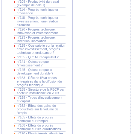
n°109 - Productivité du travail
(exemple de calcul)
n°114 - Progrès technique et
croissance.
n°118 - Progrès technique et
investissement : une relation
circulaire.
n°120 - Progrès technique,
innovation et investissement.
n°123 - Progrès technique,
invention, innovation.
n°125 - Que sais-je sur la relation
entre investissement, progrès
technique et croissance ?
n°135 - Q.C.M. récapitulatif 2
n°141 - Qu'est-ce que
l'investissement ?
n°145 - Qu'est-ce que le
développement durable ?
n°153 - Rôle de l'Etat et des
entreprises dans la diffusion du
progrès technique.
n°155 - Structure de la FBCF par
secteur institutionnel en 2003.
n°158 - Types d'investissement
et capital.
n°162 - Effets des gains de
productivité sur le volume de
l'emploi
n°165 - Effets du progrès
technique sur l'emploi.
n°168 - Effets du progrès
technique sur les qualifications.
n°170 - Elasticité-prix, élasticité-