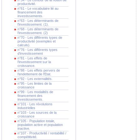
n°54 - Le contour de la notion de
productivité.
n°61 - Le vocabulaire lié au
financement des
investissements.
n°63 - Les déterminants de
l'investissement. (1).
n°68 - Les déterminants de
l'investissement. (2)
n°70 - Les différents types de
productivité (exemples et
calculs).
n°76 - Les différents types
d'investissement
n°81 - Les effets de
l'investissement sur la
croissance.
n°88 - Les effets pervers de
l'endettement de l'Etat.
n°92 - Les externalités.
n°95 - Les limites de la
croissance
n°99 - Les modalités de
financement des
investissements.
n°101 - Les révolutions
industrielles
n°103 - Les sources de la
croissance
n°105 - Population totale,
population active et population
inactive.
n°107 - Productivité / rentabilité /
compétitivité.