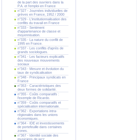
de la part des ouvriers dans la
P.A. et l'emploi en France
n°327 - Journées individuelles de
grèves en France, 1952 / 2000
n°329 - L'institutionnalisation des
conflits du travail en France
n°333 - Sentiment
d'appartenance de classe et
moyennisation.
n°335 - La nature du conflit de
1995 en France.
n°337 - Les conflits d'après de
grands sociologues.
n°341 - Les facteurs explicatifs
des nouveaux mouvements
sociaux
n°343 - Mesure et évolution du
taux de syndicalisation
n°348 - Principaux syndicats en
France
n°353 - Caractéristiques des
deux formes de solidarité.
n°355 - Coûts comparatifs :
l'exemple de Ricardo.
n°359 - Coûts comparatifs et
spécialisation internationale.
n°362 - Exportations intra-
régionales dans les unions
économiques.
n°364 - IDE et investissements
de portefeuille dans certaines
zones.
n°367 - Identité sociale des
musiciens de jazz.