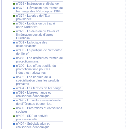
n°369 - Intégration et déviance
n°372 - L'évolution des termes de
l'échange des PVD depuis 1964.
n°374 - La crise de l'Etat
providence.
n°376 - La division du travail
chez Durkheim.
n°379 - La division du travail et
l'intégration sociale d'après
Durkheim.
n°381 - La logique des
délocalisations
n°383 - La politique de "remontée
de filière"
n°385 - Les différentes formes de
protectionnisme.
n°390 - Les effets positifs du
protectionnisme pour les
industries naissantes
n°392 - Les risques de la
spécialisation dans les produits
primaires
n°394 - Les termes de l'échange
n°396 - Libre-échange et
croissance économique
n°398 - Ouverture internationale
de différentes économies.
n°400 - Prestations et cotisations
sociales.
n°402 - SDF et activité
professionnelle
n°404 - Spécialisation et
croissance économique.