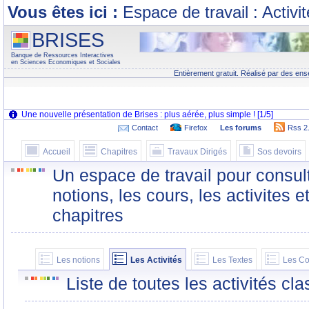
Vous êtes ici :
Espace de travail : Activi
BRISES
Banque de Ressources Interactives
en Sciences Economiques et Sociales
Entièrement gratuit. Réalisé par des ens
Contact
Firefox
Les forums
Rss 2
Accueil
Chapitres
Travaux Dirigés
Sos devoirs
Un espace de travail pour consult
notions, les cours, les activites e
chapitres
Les notions
Les Activités
Les Textes
Les Co
Liste de toutes les activités c