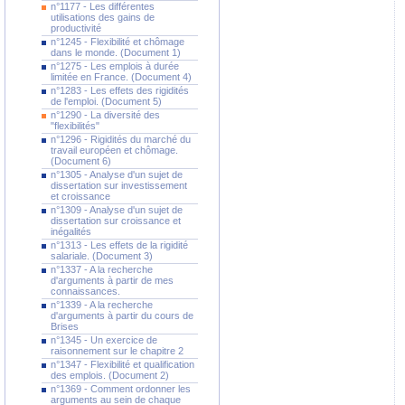
n°1177 - Les différentes
utilisations des gains de
productivité
n°1245 - Flexibilité et chômage
dans le monde. (Document 1)
n°1275 - Les emplois à durée
limitée en France. (Document 4)
n°1283 - Les effets des rigidités
de l'emploi. (Document 5)
n°1290 - La diversité des
"flexibilités"
n°1296 - Rigidités du marché du
travail européen et chômage.
(Document 6)
n°1305 - Analyse d'un sujet de
dissertation sur investissement
et croissance
n°1309 - Analyse d'un sujet de
dissertation sur croissance et
inégalités
n°1313 - Les effets de la rigidité
salariale. (Document 3)
n°1337 - A la recherche
d'arguments à partir de mes
connaissances.
n°1339 - A la recherche
d'arguments à partir du cours de
Brises
n°1345 - Un exercice de
raisonnement sur le chapitre 2
n°1347 - Flexibilité et qualification
des emplois. (Document 2)
n°1369 - Comment ordonner les
arguments au sein de chaque