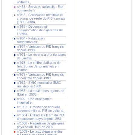
unitaires..
n°438 - Services collectifs : Etat
ou marché ?
n°942 - Croissance nominale et
croissance réelle du PIB français
(1999-2008).
n°959 - Dépenses et
consommation de cigarettes de
Laetitia.
n°964 - Fabrication
d'imprimantes.
n°967 - Variation du PIB français
depuis 1999.
n°971 - Le revenu à prix constant
de Laetitia
n°975 - Le chiffre d'affaires de
l'entreprise d'imprimantes en
volume.
n°979 - Variation du PIB français
en volume depuis 1999.
n°982 - SMIC nominal et SMIC
réel depuis 1980.
n°987 - Le salaire des agents de
l'Etat en 2003.
n°999 - Une croissance
imaginaire.
n°1002 - Croissance annuelle
moyenne (%) du PIB en volume.
n°1004 - Utiliser les tcam du PIB
de quelques pays depuis 1981.
n°1006 - Répartition de quelques
pays selon l'IDH en 2007.
n°1009 - Le taux d'épargne des