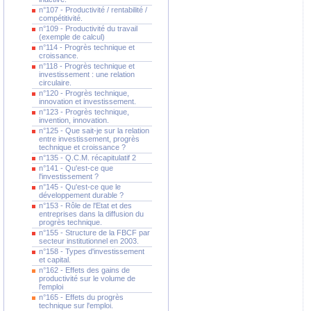
n°107 - Productivité / rentabilité /
compétitivité.
n°109 - Productivité du travail
(exemple de calcul)
n°114 - Progrès technique et
croissance.
n°118 - Progrès technique et
investissement : une relation
circulaire.
n°120 - Progrès technique,
innovation et investissement.
n°123 - Progrès technique,
invention, innovation.
n°125 - Que sait-je sur la relation
entre investissement, progrès
technique et croissance ?
n°135 - Q.C.M. récapitulatif 2
n°141 - Qu'est-ce que
l'investissement ?
n°145 - Qu'est-ce que le
développement durable ?
n°153 - Rôle de l'Etat et des
entreprises dans la diffusion du
progrès technique.
n°155 - Structure de la FBCF par
secteur institutionnel en 2003.
n°158 - Types d'investissement
et capital.
n°162 - Effets des gains de
productivité sur le volume de
l'emploi
n°165 - Effets du progrès
technique sur l'emploi.