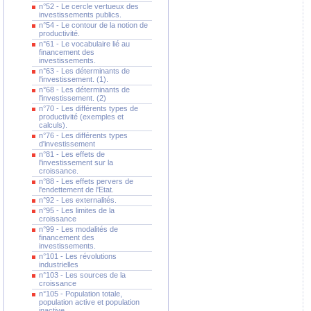
n°52 - Le cercle vertueux des
investissements publics.
n°54 - Le contour de la notion de
productivité.
n°61 - Le vocabulaire lié au
financement des
investissements.
n°63 - Les déterminants de
l'investissement. (1).
n°68 - Les déterminants de
l'investissement. (2)
n°70 - Les différents types de
productivité (exemples et
calculs).
n°76 - Les différents types
d'investissement
n°81 - Les effets de
l'investissement sur la
croissance.
n°88 - Les effets pervers de
l'endettement de l'Etat.
n°92 - Les externalités.
n°95 - Les limites de la
croissance
n°99 - Les modalités de
financement des
investissements.
n°101 - Les révolutions
industrielles
n°103 - Les sources de la
croissance
n°105 - Population totale,
population active et population
inactive.