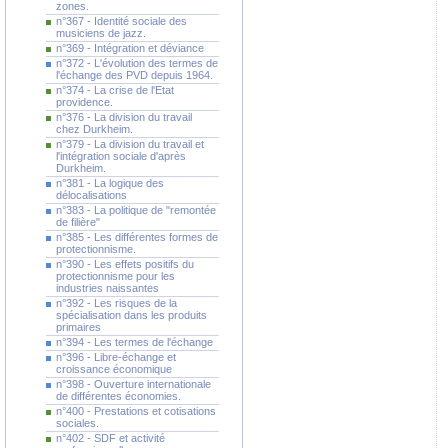
zones.
n°367 - Identité sociale des
musiciens de jazz.
n°369 - Intégration et déviance
n°372 - L'évolution des termes de
l'échange des PVD depuis 1964.
n°374 - La crise de l'Etat
providence.
n°376 - La division du travail
chez Durkheim.
n°379 - La division du travail et
l'intégration sociale d'après
Durkheim.
n°381 - La logique des
délocalisations
n°383 - La politique de "remontée
de filière"
n°385 - Les différentes formes de
protectionnisme.
n°390 - Les effets positifs du
protectionnisme pour les
industries naissantes
n°392 - Les risques de la
spécialisation dans les produits
primaires
n°394 - Les termes de l'échange
n°396 - Libre-échange et
croissance économique
n°398 - Ouverture internationale
de différentes économies.
n°400 - Prestations et cotisations
sociales.
n°402 - SDF et activité