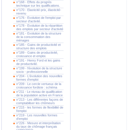
n°168 - Effets du progrès
technique sur les qualifications.
n°170 - Elasticité-prix, élasticité-
revenu
n°176 - Evolution de l'emploi par
secteur d'activité.
n°178 - Evolution de la répartition
des emplois par secteur d'activité
n°181 - Evolution de la structure
de la consommation des
ménages
n°185 - Gains de productivité et
structure des emplois
n°189 - Gains de productivité,
croissance et emploi.
n°191 - Henry Ford et les gains
de productivité.
n°199 - l'évolution de la structure
socio - professionnelle
n°204 - L'évolution des nouvelles
formes d'emploi
n°209 - Le cercle vertueux de la
croissance fordiste : schéma
n°211 - Le niveau de qualification
de la population active en France
n°213 - Les différentes façons de
comptabiliser les chômeurs
n°215 - les formes de flexibilité de
l'emploi
n°219 - Les nouvelles formes
d'emploi
n°226 - Mesure et interprétation
du taux de chômage français