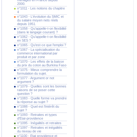
ménages en France depuis
2000.
n°1011 - Les notions du chapitre
4
n°1043 - L'évolution du SMIC et
du salaire moyen nets réels
depuis 1951.
n°1058 - Qu'appelle-t-on flexibilité
(dans le langage courant) ?
n°1062 - Qu'appelle-t-on flexibilité
en SES ?
n°1065 - Qu'est-ce que l'emploi ?
n°1067 - La spécialisation du
commerce international par
produit et par zone
n°1070 - Les effets de la baisse
du prix du coton au Burkina Faso
n°1075 - Mieux comprendre la
formulation du sujet.
n°1077 - Argument or not
argument ?
n°1079 - Quelles sont les bonnes
raisons de se poser cette
question ?
n°1083 - Quelle forme va prendre
la réponse au sujet ?
n°1088 - Quel est l'intérêt du
sujet ?
n°1093 - Retraites et types
d'Etat-providence
n°1095 - Inégalités et retraites
n°1097 - Retraites et inégalités
du niveau de vie
n°1100 - Etat providence et