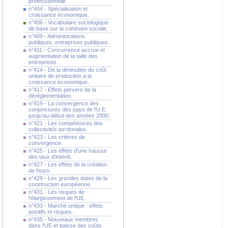
professionnelle
n°404 - Spécialisation et
croissance économique.
n°406 - Vocabulaire sociologique
de base sur la cohésion sociale.
n°409 - Administrations
publiques, entreprises publiques.
n°411 - Concurrence accrue et
augmentation de la taille des
entreprises.
n°414 - De la diminution du coût
unitaire de production à la
croissance économique.
n°417 - Effets pervers de la
déréglementation.
n°419 - La convergence des
conjonctures des pays de l'U.E.
jusqu'au début des années 2000.
n°421 - Les compétences des
collectivités territoriales.
n°423 - Les critères de
convergence.
n°425 - Les effets d'une hausse
des taux d'intérêt.
n°427 - Les effets de la création
de l'euro.
n°429 - Les grandes dates de la
construction européenne.
n°431 - Les risques de
l'élargissement de l'UE.
n°433 - Marché unique : effets
positifs et risques.
n°435 - Nouveaux membres
dans l'UE et baisse des coûts