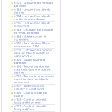
n°279 - Le revenu des ménages
par décile
n°282 - Lecture d'une table de
destinée
n°284 - Lecture d'une table de
mobilité en valeur absolue
n°286 - Lecture d'une table de
recrutement
n°288 - L'évolution des inégalités
de revenu disponible
n°292 - Mobilité sociale : le
vocabulaire.
n°296 - Pauvreté dans l'Union
européenne en 1996.
n°299 - Retrouver des données
dans une table de mobilité en
valeur absolue
n°301 - Salaire, revenu et
patrimoine.
n°303 - Trouver des données
statistiques dans une table de
destinée
n°305 - Trouver la bonne donnée
statistique dans une table de
recrutement.
n°307 - Illustration action
collective et conflit social
n°309 - Classes et lutte des
classes
n°315 - Conflit et rationalité:
l'analyse d'Hirschman
n°317 - Conflit et rationalité:
l'analyse d'Olson