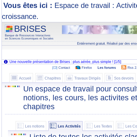
Vous êtes ici :
Espace de travail : Activi
croissance.
BRISES
Banque de Ressources Interactives
en Sciences Economiques et Sociales
Entièrement gratuit. Réalisé par des ens
Contact
Firefox
Les forums
Rss 2
Accueil
Chapitres
Travaux Dirigés
Sos devoirs
Un espace de travail pour consult
notions, les cours, les activites e
chapitres
Les notions
Les Activités
Les Textes
Les Co
Liste de toutes les activités c