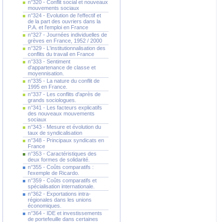
n°320 - Conflit social et nouveaux
mouvements sociaux
n°324 - Evolution de l'effectif et
de la part des ouvriers dans la
P.A. et l'emploi en France
n°327 - Journées individuelles de
grèves en France, 1952 / 2000
n°329 - L'institutionnalisation des
conflits du travail en France
n°333 - Sentiment
d'appartenance de classe et
moyennisation.
n°335 - La nature du conflit de
1995 en France.
n°337 - Les conflits d'après de
grands sociologues.
n°341 - Les facteurs explicatifs
des nouveaux mouvements
sociaux
n°343 - Mesure et évolution du
taux de syndicalisation
n°348 - Principaux syndicats en
France
n°353 - Caractéristiques des
deux formes de solidarité.
n°355 - Coûts comparatifs :
l'exemple de Ricardo.
n°359 - Coûts comparatifs et
spécialisation internationale.
n°362 - Exportations intra-
régionales dans les unions
économiques.
n°364 - IDE et investissements
de portefeuille dans certaines