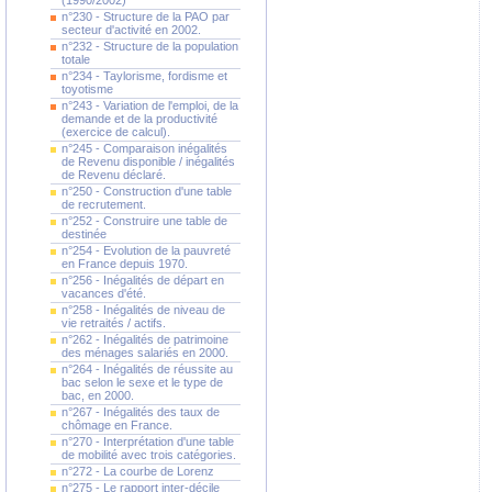
(1990/2002)
n°230 - Structure de la PAO par
secteur d'activité en 2002.
n°232 - Structure de la population
totale
n°234 - Taylorisme, fordisme et
toyotisme
n°243 - Variation de l'emploi, de la
demande et de la productivité
(exercice de calcul).
n°245 - Comparaison inégalités
de Revenu disponible / inégalités
de Revenu déclaré.
n°250 - Construction d'une table
de recrutement.
n°252 - Construire une table de
destinée
n°254 - Evolution de la pauvreté
en France depuis 1970.
n°256 - Inégalités de départ en
vacances d'été.
n°258 - Inégalités de niveau de
vie retraités / actifs.
n°262 - Inégalités de patrimoine
des ménages salariés en 2000.
n°264 - Inégalités de réussite au
bac selon le sexe et le type de
bac, en 2000.
n°267 - Inégalités des taux de
chômage en France.
n°270 - Interprétation d'une table
de mobilité avec trois catégories.
n°272 - La courbe de Lorenz
n°275 - Le rapport inter-décile