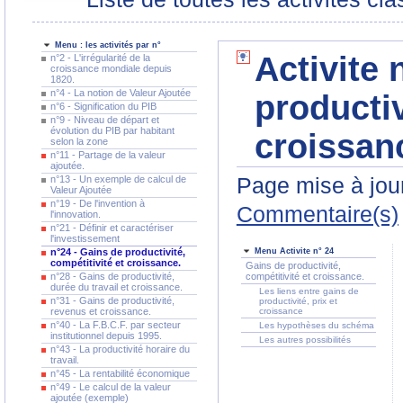
Menu : les activités par n°
Activite 
n°2 - L'irrégularité de la
croissance mondiale depuis
1820.
n°4 - La notion de Valeur Ajoutée
productiv
n°6 - Signification du PIB
n°9 - Niveau de départ et
évolution du PIB par habitant
croissan
selon la zone
n°11 - Partage de la valeur
ajoutée.
Page mise à jour
n°13 - Un exemple de calcul de
Valeur Ajoutée
n°19 - De l'invention à
Commentaire(s)
l'innovation.
n°21 - Définir et caractériser
l'investissement
n°24 - Gains de productivité,
Menu Activite n° 24
compétitivité et croissance.
Gains de productivité,
n°28 - Gains de productivité,
compétitivité et croissance.
durée du travail et croissance.
Les liens entre gains de
n°31 - Gains de productivité,
productivité, prix et
revenus et croissance.
croissance
n°40 - La F.B.C.F. par secteur
Les hypothèses du schéma
institutionnel depuis 1995.
Les autres possibilités
n°43 - La productivité horaire du
travail.
n°45 - La rentabilité économique
n°49 - Le calcul de la valeur
ajoutée (exemple)