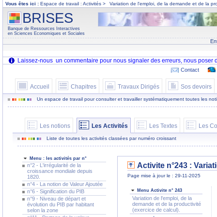
Vous êtes ici :
Espace de travail : Activités >
Variation de l'emploi, de la demande et de la pro
BRISES
Banque de Ressources Interactives
en Sciences Economiques et Sociales
En
Contact
Accueil
Chapitres
Travaux Dirigés
Sos devoirs
Un espace de travail pour consulter et travailler systématiquement toutes les notion
Les notions
Les Activités
Les Textes
Les Co
Liste de toutes les activités classées par numéro croissant
Menu : les activités par n°
Activite n°243 :
Variat
n°2 - L'irrégularité de la
croissance mondiale depuis
Page mise à jour le : 29-11-2025
1820.
n°4 - La notion de Valeur Ajoutée
Menu Activite n° 243
n°6 - Signification du PIB
Variation de l'emploi, de la
n°9 - Niveau de départ et
demande et de la productivité
évolution du PIB par habitant
(exercice de calcul).
selon la zone