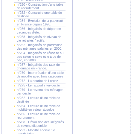
de Revenu déclaré.
n°250 - Construction d'une table
de recrutement.
n°252 - Construire une table de
destinée
n°254 - Evolution de la pauvreté
en France depuis 1970.
n°256 - Inégalités de départ en
vacances d'été.
n°258 - Inégalités de niveau de
vie retraités / actifs.
n°262 - Inégalités de patrimoine
des ménages salariés en 2000.
n°264 - Inégalités de réussite au
bac selon le sexe et le type de
bac, en 2000.
n°267 - Inégalités des taux de
chômage en France.
n°270 - Interprétation d'une table
de mobilité avec trois catégories.
n°272 - La courbe de Lorenz
n°275 - Le rapport inter-décile
n°279 - Le revenu des ménages
par décile
n°282 - Lecture d'une table de
destinée
n°284 - Lecture d'une table de
mobilité en valeur absolue
n°286 - Lecture d'une table de
recrutement
n°288 - L'évolution des inégalités
de revenu disponible
n°292 - Mobilité sociale : le
vocabulaire.