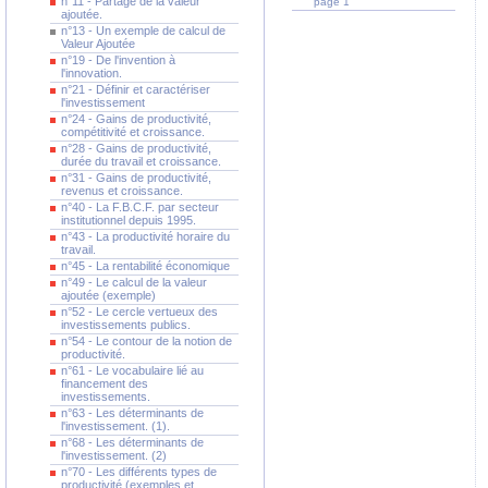
n°11 - Partage de la valeur
page 1
ajoutée.
n°13 - Un exemple de calcul de
Valeur Ajoutée
n°19 - De l'invention à
l'innovation.
n°21 - Définir et caractériser
l'investissement
n°24 - Gains de productivité,
compétitivité et croissance.
n°28 - Gains de productivité,
durée du travail et croissance.
n°31 - Gains de productivité,
revenus et croissance.
n°40 - La F.B.C.F. par secteur
institutionnel depuis 1995.
n°43 - La productivité horaire du
travail.
n°45 - La rentabilité économique
n°49 - Le calcul de la valeur
ajoutée (exemple)
n°52 - Le cercle vertueux des
investissements publics.
n°54 - Le contour de la notion de
productivité.
n°61 - Le vocabulaire lié au
financement des
investissements.
n°63 - Les déterminants de
l'investissement. (1).
n°68 - Les déterminants de
l'investissement. (2)
n°70 - Les différents types de
productivité (exemples et