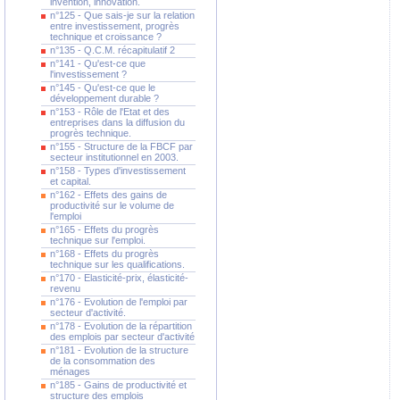
invention, innovation.
n°125 - Que sais-je sur la relation
entre investissement, progrès
technique et croissance ?
n°135 - Q.C.M. récapitulatif 2
n°141 - Qu'est-ce que
l'investissement ?
n°145 - Qu'est-ce que le
développement durable ?
n°153 - Rôle de l'Etat et des
entreprises dans la diffusion du
progrès technique.
n°155 - Structure de la FBCF par
secteur institutionnel en 2003.
n°158 - Types d'investissement
et capital.
n°162 - Effets des gains de
productivité sur le volume de
l'emploi
n°165 - Effets du progrès
technique sur l'emploi.
n°168 - Effets du progrès
technique sur les qualifications.
n°170 - Elasticité-prix, élasticité-
revenu
n°176 - Evolution de l'emploi par
secteur d'activité.
n°178 - Evolution de la répartition
des emplois par secteur d'activité
n°181 - Evolution de la structure
de la consommation des
ménages
n°185 - Gains de productivité et
structure des emplois