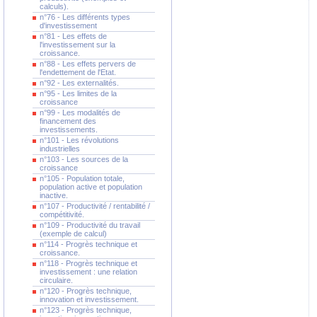
calculs).
n°76 - Les différents types
d'investissement
n°81 - Les effets de
l'investissement sur la
croissance.
n°88 - Les effets pervers de
l'endettement de l'Etat.
n°92 - Les externalités.
n°95 - Les limites de la
croissance
n°99 - Les modalités de
financement des
investissements.
n°101 - Les révolutions
industrielles
n°103 - Les sources de la
croissance
n°105 - Population totale,
population active et population
inactive.
n°107 - Productivité / rentabilité /
compétitivité.
n°109 - Productivité du travail
(exemple de calcul)
n°114 - Progrès technique et
croissance.
n°118 - Progrès technique et
investissement : une relation
circulaire.
n°120 - Progrès technique,
innovation et investissement.
n°123 - Progrès technique,