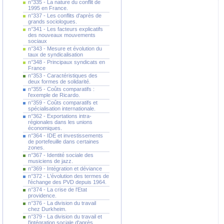
n°335 - La nature du conflit de
1995 en France.
n°337 - Les conflits d'après de
grands sociologues.
n°341 - Les facteurs explicatifs
des nouveaux mouvements
sociaux
n°343 - Mesure et évolution du
taux de syndicalisation
n°348 - Principaux syndicats en
France
n°353 - Caractéristiques des
deux formes de solidarité.
n°355 - Coûts comparatifs :
l'exemple de Ricardo.
n°359 - Coûts comparatifs et
spécialisation internationale.
n°362 - Exportations intra-
régionales dans les unions
économiques.
n°364 - IDE et investissements
de portefeuille dans certaines
zones.
n°367 - Identité sociale des
musiciens de jazz.
n°369 - Intégration et déviance
n°372 - L'évolution des termes de
l'échange des PVD depuis 1964.
n°374 - La crise de l'Etat
providence.
n°376 - La division du travail
chez Durkheim.
n°379 - La division du travail et
l'intégration sociale d'après