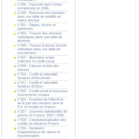
n°296 - Pauvreté dans l'Union
européenne en 1996.
n°299 - Retrouver des données
dans une table de mobilité en
valeur absolue
n°301 - Salaire, revenu et
patrimoine.
n°303 - Trouver des données
statistiques dans une table de
destinée
n°305 - Trouver la bonne donnée
statistique dans une table de
recrutement.
n°307 - Illustration action
collective et conflit social
n°309 - Classes et lutte des
classes
n°315 - Conflit et rationalité:
l'analyse d'Hirschman
n°317 - Conflit et rationalité:
l'analyse d'Olson
n°320 - Conflit social et nouveaux
mouvements sociaux
n°324 - Evolution de l'effectif et
de la part des ouvriers dans la
P.A. et l'emploi en France
n°327 - Journées individuelles de
grèves en France, 1952 / 2000
n°329 - L'institutionnalisation des
conflits du travail en France
n°333 - Sentiment
d'appartenance de classe et
moyennisation.