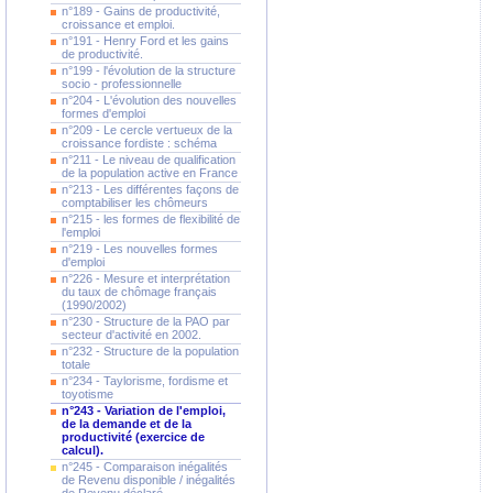
n°189 - Gains de productivité,
croissance et emploi.
n°191 - Henry Ford et les gains
de productivité.
n°199 - l'évolution de la structure
socio - professionnelle
n°204 - L'évolution des nouvelles
formes d'emploi
n°209 - Le cercle vertueux de la
croissance fordiste : schéma
n°211 - Le niveau de qualification
de la population active en France
n°213 - Les différentes façons de
comptabiliser les chômeurs
n°215 - les formes de flexibilité de
l'emploi
n°219 - Les nouvelles formes
d'emploi
n°226 - Mesure et interprétation
du taux de chômage français
(1990/2002)
n°230 - Structure de la PAO par
secteur d'activité en 2002.
n°232 - Structure de la population
totale
n°234 - Taylorisme, fordisme et
toyotisme
n°243 - Variation de l'emploi,
de la demande et de la
productivité (exercice de
calcul).
n°245 - Comparaison inégalités
de Revenu disponible / inégalités