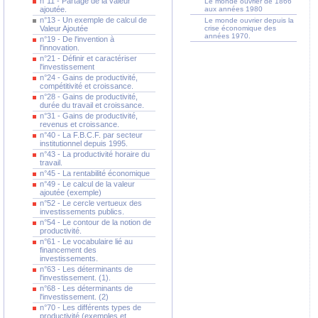
n°11 - Partage de la valeur
Le monde ouvrier de 1866
ajoutée.
aux années 1980
n°13 - Un exemple de calcul de
Le monde ouvrier depuis la
Valeur Ajoutée
crise économique des
années 1970.
n°19 - De l'invention à
l'innovation.
n°21 - Définir et caractériser
l'investissement
n°24 - Gains de productivité,
compétitivité et croissance.
n°28 - Gains de productivité,
durée du travail et croissance.
n°31 - Gains de productivité,
revenus et croissance.
n°40 - La F.B.C.F. par secteur
institutionnel depuis 1995.
n°43 - La productivité horaire du
travail.
n°45 - La rentabilité économique
n°49 - Le calcul de la valeur
ajoutée (exemple)
n°52 - Le cercle vertueux des
investissements publics.
n°54 - Le contour de la notion de
productivité.
n°61 - Le vocabulaire lié au
financement des
investissements.
n°63 - Les déterminants de
l'investissement. (1).
n°68 - Les déterminants de
l'investissement. (2)
n°70 - Les différents types de
productivité (exemples et