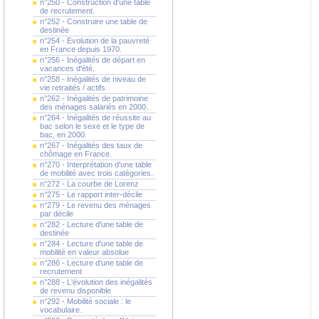
n°250 - Construction d'une table
de recrutement.
n°252 - Construire une table de
destinée
n°254 - Evolution de la pauvreté
en France depuis 1970.
n°256 - Inégalités de départ en
vacances d'été.
n°258 - Inégalités de niveau de
vie retraités / actifs.
n°262 - Inégalités de patrimoine
des ménages salariés en 2000.
n°264 - Inégalités de réussite au
bac selon le sexe et le type de
bac, en 2000.
n°267 - Inégalités des taux de
chômage en France.
n°270 - Interprétation d'une table
de mobilité avec trois catégories.
n°272 - La courbe de Lorenz
n°275 - Le rapport inter-décile
n°279 - Le revenu des ménages
par décile
n°282 - Lecture d'une table de
destinée
n°284 - Lecture d'une table de
mobilité en valeur absolue
n°286 - Lecture d'une table de
recrutement
n°288 - L'évolution des inégalités
de revenu disponible
n°292 - Mobilité sociale : le
vocabulaire.