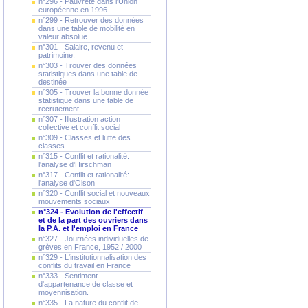
n°296 - Pauvreté dans l'Union
européenne en 1996.
n°299 - Retrouver des données
dans une table de mobilité en
valeur absolue
n°301 - Salaire, revenu et
patrimoine.
n°303 - Trouver des données
statistiques dans une table de
destinée
n°305 - Trouver la bonne donnée
statistique dans une table de
recrutement.
n°307 - Illustration action
collective et conflit social
n°309 - Classes et lutte des
classes
n°315 - Conflit et rationalité:
l'analyse d'Hirschman
n°317 - Conflit et rationalité:
l'analyse d'Olson
n°320 - Conflit social et nouveaux
mouvements sociaux
n°324 - Evolution de l'effectif
et de la part des ouvriers dans
la P.A. et l'emploi en France
n°327 - Journées individuelles de
grèves en France, 1952 / 2000
n°329 - L'institutionnalisation des
conflits du travail en France
n°333 - Sentiment
d'appartenance de classe et
moyennisation.
n°335 - La nature du conflit de