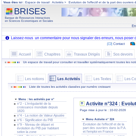
Vous êtes ici :
Espace de travail : Activités >
Evolution de l'effectif et de la part des ouvriers
BRISES
Banque de Ressources Interactives
en Sciences Economiques et Sociales
En
Contact
Accueil
Chapitres
Travaux Dirigés
Sos devoirs
Un espace de travail pour consulter et travailler systématiquement toutes les notion
Les notions
Les Activités
Les Textes
Les Co
Liste de toutes les activités classées par numéro croissant
Menu : les activités par n°
Activite n°324 :
Evolut
n°2 - L'irrégularité de la
croissance mondiale depuis
Page mise à jour le : 10-02-2026
1820.
n°4 - La notion de Valeur Ajoutée
Menu Activite n° 324
n°6 - Signification du PIB
Evolution de l'effectif et de la
n°9 - Niveau de départ et
part des ouvriers dans la P.A.
évolution du PIB par habitant
et l'emploi en France
selon la zone