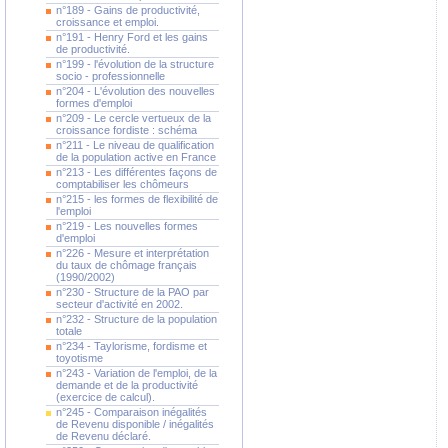
n°189 - Gains de productivité,
croissance et emploi.
n°191 - Henry Ford et les gains
de productivité.
n°199 - l'évolution de la structure
socio - professionnelle
n°204 - L'évolution des nouvelles
formes d'emploi
n°209 - Le cercle vertueux de la
croissance fordiste : schéma
n°211 - Le niveau de qualification
de la population active en France
n°213 - Les différentes façons de
comptabiliser les chômeurs
n°215 - les formes de flexibilité de
l'emploi
n°219 - Les nouvelles formes
d'emploi
n°226 - Mesure et interprétation
du taux de chômage français
(1990/2002)
n°230 - Structure de la PAO par
secteur d'activité en 2002.
n°232 - Structure de la population
totale
n°234 - Taylorisme, fordisme et
toyotisme
n°243 - Variation de l'emploi, de la
demande et de la productivité
(exercice de calcul).
n°245 - Comparaison inégalités
de Revenu disponible / inégalités
de Revenu déclaré.