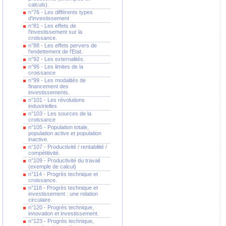
calculs).
n°76 - Les différents types
d'investissement
n°81 - Les effets de
l'investissement sur la
croissance.
n°88 - Les effets pervers de
l'endettement de l'Etat.
n°92 - Les externalités.
n°95 - Les limites de la
croissance
n°99 - Les modalités de
financement des
investissements.
n°101 - Les révolutions
industrielles
n°103 - Les sources de la
croissance
n°105 - Population totale,
population active et population
inactive.
n°107 - Productivité / rentabilité /
compétitivité.
n°109 - Productivité du travail
(exemple de calcul)
n°114 - Progrès technique et
croissance.
n°118 - Progrès technique et
investissement : une relation
circulaire.
n°120 - Progrès technique,
innovation et investissement.
n°123 - Progrès technique,