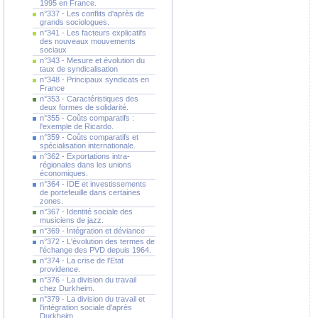
1995 en France.
n°337 - Les conflits d'après de
grands sociologues.
n°341 - Les facteurs explicatifs
des nouveaux mouvements
sociaux
n°343 - Mesure et évolution du
taux de syndicalisation
n°348 - Principaux syndicats en
France
n°353 - Caractéristiques des
deux formes de solidarité.
n°355 - Coûts comparatifs :
l'exemple de Ricardo.
n°359 - Coûts comparatifs et
spécialisation internationale.
n°362 - Exportations intra-
régionales dans les unions
économiques.
n°364 - IDE et investissements
de portefeuille dans certaines
zones.
n°367 - Identité sociale des
musiciens de jazz.
n°369 - Intégration et déviance
n°372 - L'évolution des termes de
l'échange des PVD depuis 1964.
n°374 - La crise de l'Etat
providence.
n°376 - La division du travail
chez Durkheim.
n°379 - La division du travail et
l'intégration sociale d'après
Durkheim.