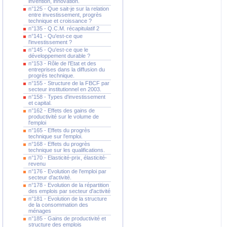
invention, innovation.
n°125 - Que sait-je sur la relation
entre investissement, progrès
technique et croissance ?
n°135 - Q.C.M. récapitulatif 2
n°141 - Qu'est-ce que
l'investissement ?
n°145 - Qu'est-ce que le
développement durable ?
n°153 - Rôle de l'Etat et des
entreprises dans la diffusion du
progrès technique.
n°155 - Structure de la FBCF par
secteur institutionnel en 2003.
n°158 - Types d'investissement
et capital.
n°162 - Effets des gains de
productivité sur le volume de
l'emploi
n°165 - Effets du progrès
technique sur l'emploi.
n°168 - Effets du progrès
technique sur les qualifications.
n°170 - Elasticité-prix, élasticité-
revenu
n°176 - Evolution de l'emploi par
secteur d'activité.
n°178 - Evolution de la répartition
des emplois par secteur d'activité
n°181 - Evolution de la structure
de la consommation des
ménages
n°185 - Gains de productivité et
structure des emplois