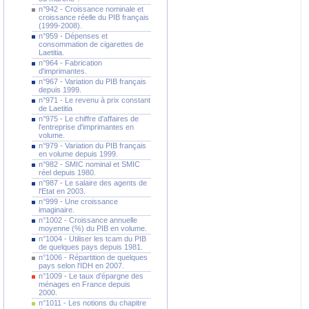
n°942 - Croissance nominale et
croissance réelle du PIB français
(1999-2008).
n°959 - Dépenses et
consommation de cigarettes de
Laetitia.
n°964 - Fabrication
d'imprimantes.
n°967 - Variation du PIB français
depuis 1999.
n°971 - Le revenu à prix constant
de Laetitia
n°975 - Le chiffre d'affaires de
l'entreprise d'imprimantes en
volume.
n°979 - Variation du PIB français
en volume depuis 1999.
n°982 - SMIC nominal et SMIC
réel depuis 1980.
n°987 - Le salaire des agents de
l'Etat en 2003.
n°999 - Une croissance
imaginaire.
n°1002 - Croissance annuelle
moyenne (%) du PIB en volume.
n°1004 - Utiliser les tcam du PIB
de quelques pays depuis 1981.
n°1006 - Répartition de quelques
pays selon l'IDH en 2007.
n°1009 - Le taux d'épargne des
ménages en France depuis
2000.
n°1011 - Les notions du chapitre