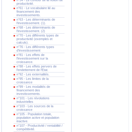
n°54 - Le contour de la notion de
productivité.
n°61 - Le vocabulaire lié au
financement des
investissements.
n°63 - Les déterminants de
l'investissement. (1).
n°68 - Les déterminants de
l'investissement. (2)
n°70 - Les différents types de
productivité (exemples et
calculs).
n°76 - Les différents types
d'investissement
n°81 - Les effets de
l'investissement sur la
croissance.
n°88 - Les effets pervers de
l'endettement de l'Etat.
n°92 - Les externalités.
n°95 - Les limites de la
croissance
n°99 - Les modalités de
financement des
investissements.
n°101 - Les révolutions
industrielles
n°103 - Les sources de la
croissance
n°105 - Population totale,
population active et population
inactive.
n°107 - Productivité / rentabilité /
compétitivité.