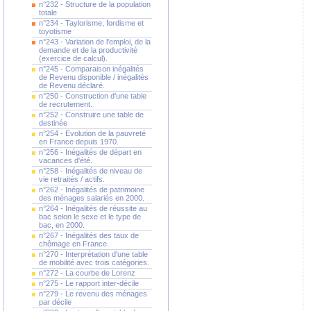
n°232 - Structure de la population
totale
n°234 - Taylorisme, fordisme et
toyotisme
n°243 - Variation de l'emploi, de la
demande et de la productivité
(exercice de calcul).
n°245 - Comparaison inégalités
de Revenu disponible / inégalités
de Revenu déclaré.
n°250 - Construction d'une table
de recrutement.
n°252 - Construire une table de
destinée
n°254 - Evolution de la pauvreté
en France depuis 1970.
n°256 - Inégalités de départ en
vacances d'été.
n°258 - Inégalités de niveau de
vie retraités / actifs.
n°262 - Inégalités de patrimoine
des ménages salariés en 2000.
n°264 - Inégalités de réussite au
bac selon le sexe et le type de
bac, en 2000.
n°267 - Inégalités des taux de
chômage en France.
n°270 - Interprétation d'une table
de mobilité avec trois catégories.
n°272 - La courbe de Lorenz
n°275 - Le rapport inter-décile
n°279 - Le revenu des ménages
par décile