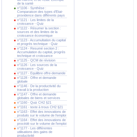
de la santé
n°1106 - Synthèse :
Comparaison des types d'Etat-
providence dans différents pays
n°1121 - Les limites de la
croissance - Quiz
n°1122 - Résumer la section :
sources et des limites de la
croissance économique
n°1123 - Accumultation du capital
et progrès technique - Quiz
n°1124 - Resumé section 2 :
Accumulation du capital, progrès
technique et croissance
n°1125 - QCM de révision
n°1126 - Les sources de la
croissance - Quiz
n°1127 - Equilibre offre-demande
n°1128 - Offre et demande
globale
n°1146 - De la productivité du
travail à la production
n°1147 - Offre et demande
globales de biens et services
n°1160 - Quiz CH2 §21
n°1161 - texte à trous CH2 §21
n°1163 - Effet des innovations de
produits sur le volume de l'emploi
n°1164 - Effet des innovations de
procédé sur le volume de l'emploi
n°1177 - Les différentes
utilisations des gains de
productivité