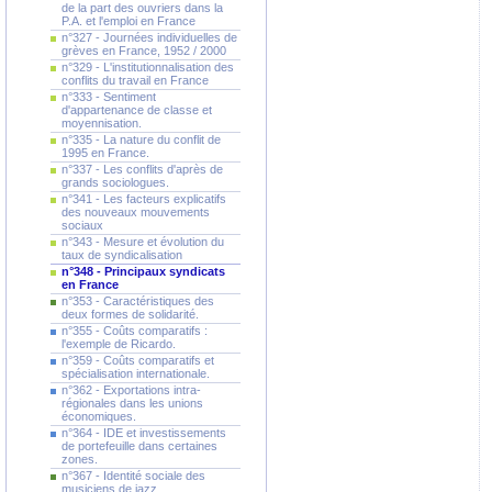
de la part des ouvriers dans la
P.A. et l'emploi en France
n°327 - Journées individuelles de
grèves en France, 1952 / 2000
n°329 - L'institutionnalisation des
conflits du travail en France
n°333 - Sentiment
d'appartenance de classe et
moyennisation.
n°335 - La nature du conflit de
1995 en France.
n°337 - Les conflits d'après de
grands sociologues.
n°341 - Les facteurs explicatifs
des nouveaux mouvements
sociaux
n°343 - Mesure et évolution du
taux de syndicalisation
n°348 - Principaux syndicats
en France
n°353 - Caractéristiques des
deux formes de solidarité.
n°355 - Coûts comparatifs :
l'exemple de Ricardo.
n°359 - Coûts comparatifs et
spécialisation internationale.
n°362 - Exportations intra-
régionales dans les unions
économiques.
n°364 - IDE et investissements
de portefeuille dans certaines
zones.
n°367 - Identité sociale des
musiciens de jazz.