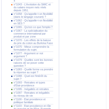
4
n°1043 - L'évolution du SMIC et
du salaire moyen nets réels
depuis 1951.
n°1058 - Qu'appelle-t-on flexibilité
(dans le langage courant) ?
n°1062 - Qu'appelle-t-on flexibilité
en SES ?
n°1065 - Qu'est-ce que l'emploi ?
n°1067 - La spécialisation du
commerce international par
produit et par zone
n°1070 - Les effets de la baisse
du prix du coton au Burkina Faso
n°1075 - Mieux comprendre la
formulation du sujet.
n°1077 - Argument or not
argument ?
n°1079 - Quelles sont les bonnes
raisons de se poser cette
question ?
n°1083 - Quelle forme va prendre
la réponse au sujet ?
n°1088 - Quel est l'intérêt du
sujet ?
n°1093 - Retraites et types
d'Etat-providence
n°1095 - Inégalités et retraites
n°1097 - Retraites et inégalités
du niveau de vie
n°1100 - Etat providence et
politique familiale
n°1103 - Etat-providence et rôle
du marche et de l'Etat. Exemple