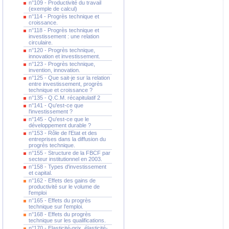
n°109 - Productivité du travail
(exemple de calcul)
n°114 - Progrès technique et
croissance.
n°118 - Progrès technique et
investissement : une relation
circulaire.
n°120 - Progrès technique,
innovation et investissement.
n°123 - Progrès technique,
invention, innovation.
n°125 - Que sait-je sur la relation
entre investissement, progrès
technique et croissance ?
n°135 - Q.C.M. récapitulatif 2
n°141 - Qu'est-ce que
l'investissement ?
n°145 - Qu'est-ce que le
développement durable ?
n°153 - Rôle de l'Etat et des
entreprises dans la diffusion du
progrès technique.
n°155 - Structure de la FBCF par
secteur institutionnel en 2003.
n°158 - Types d'investissement
et capital.
n°162 - Effets des gains de
productivité sur le volume de
l'emploi
n°165 - Effets du progrès
technique sur l'emploi.
n°168 - Effets du progrès
technique sur les qualifications.
n°170 - Elasticité-prix, élasticité-