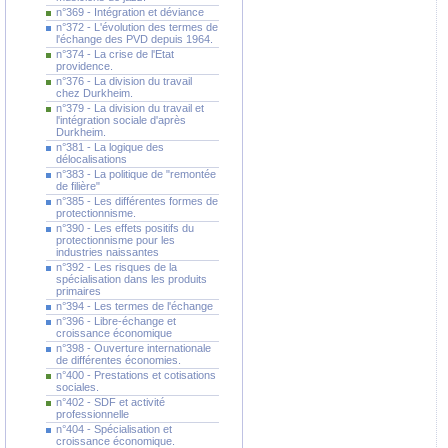
n°369 - Intégration et déviance
n°372 - L'évolution des termes de
l'échange des PVD depuis 1964.
n°374 - La crise de l'Etat
providence.
n°376 - La division du travail
chez Durkheim.
n°379 - La division du travail et
l'intégration sociale d'après
Durkheim.
n°381 - La logique des
délocalisations
n°383 - La politique de "remontée
de filière"
n°385 - Les différentes formes de
protectionnisme.
n°390 - Les effets positifs du
protectionnisme pour les
industries naissantes
n°392 - Les risques de la
spécialisation dans les produits
primaires
n°394 - Les termes de l'échange
n°396 - Libre-échange et
croissance économique
n°398 - Ouverture internationale
de différentes économies.
n°400 - Prestations et cotisations
sociales.
n°402 - SDF et activité
professionnelle
n°404 - Spécialisation et
croissance économique.