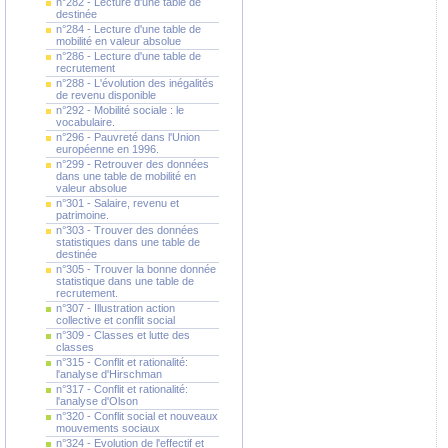
n°282 - Lecture d'une table de
destinée
n°284 - Lecture d'une table de
mobilité en valeur absolue
n°286 - Lecture d'une table de
recrutement
n°288 - L'évolution des inégalités
de revenu disponible
n°292 - Mobilité sociale : le
vocabulaire.
n°296 - Pauvreté dans l'Union
européenne en 1996.
n°299 - Retrouver des données
dans une table de mobilité en
valeur absolue
n°301 - Salaire, revenu et
patrimoine.
n°303 - Trouver des données
statistiques dans une table de
destinée
n°305 - Trouver la bonne donnée
statistique dans une table de
recrutement.
n°307 - Illustration action
collective et conflit social
n°309 - Classes et lutte des
classes
n°315 - Conflit et rationalité:
l'analyse d'Hirschman
n°317 - Conflit et rationalité:
l'analyse d'Olson
n°320 - Conflit social et nouveaux
mouvements sociaux
n°324 - Evolution de l'effectif et