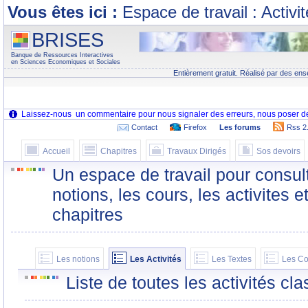
Vous êtes ici :
Espace de travail : Activi
BRISES
Banque de Ressources Interactives
en Sciences Economiques et Sociales
Entièrement gratuit. Réalisé par des ens
Contact
Firefox
Les forums
Rss 2
Accueil
Chapitres
Travaux Dirigés
Sos devoirs
Un espace de travail pour consult
notions, les cours, les activites e
chapitres
Les notions
Les Activités
Les Textes
Les Co
Liste de toutes les activités c