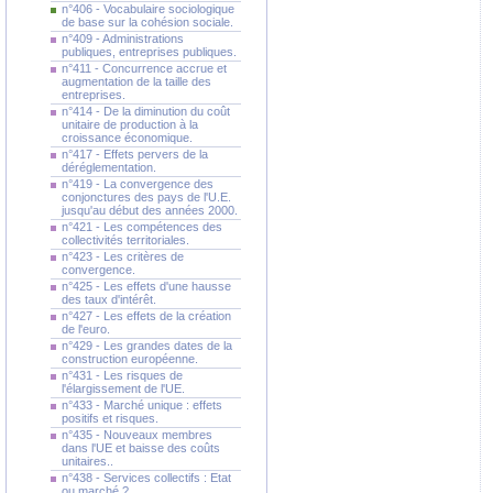
n°406 - Vocabulaire sociologique
de base sur la cohésion sociale.
n°409 - Administrations
publiques, entreprises publiques.
n°411 - Concurrence accrue et
augmentation de la taille des
entreprises.
n°414 - De la diminution du coût
unitaire de production à la
croissance économique.
n°417 - Effets pervers de la
déréglementation.
n°419 - La convergence des
conjonctures des pays de l'U.E.
jusqu'au début des années 2000.
n°421 - Les compétences des
collectivités territoriales.
n°423 - Les critères de
convergence.
n°425 - Les effets d'une hausse
des taux d'intérêt.
n°427 - Les effets de la création
de l'euro.
n°429 - Les grandes dates de la
construction européenne.
n°431 - Les risques de
l'élargissement de l'UE.
n°433 - Marché unique : effets
positifs et risques.
n°435 - Nouveaux membres
dans l'UE et baisse des coûts
unitaires..
n°438 - Services collectifs : Etat
ou marché ?