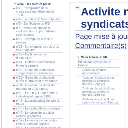
Menu : les activités par n°
Activite 
n°2 - L'irrégularité de la
croissance mondiale depuis
1820.
n°4 - La notion de Valeur Ajoutée
syndicat
n°6 - Signification du PIB
n°9 - Niveau de départ et
évolution du PIB par habitant
Page mise à jour
selon la zone
n°11 - Partage de la valeur
ajoutée.
Commentaire(s)
n°13 - Un exemple de calcul de
Valeur Ajoutée
n°19 - De l'invention à
Menu Activite n° 348
l'innovation.
Principaux syndicats en
n°21 - Définir et caractériser
France
l'investissement
n°24 - Gains de productivité,
Définir un syndicat
compétitivité et croissance.
professionnel
n°28 - Gains de productivité,
Tableau récapitulatif des
durée du travail et croissance.
principaux syndicats
français (1°page)
n°31 - Gains de productivité,
revenus et croissance.
Tableau récapitulatif des
principaux syndicats
n°40 - La F.B.C.F. par secteur
français (2°page)
institutionnel depuis 1995.
Tableau récapitulatif des
n°43 - La productivité horaire du
syndicats français (3°page)
travail.
n°45 - La rentabilité économique
n°49 - Le calcul de la valeur
ajoutée (exemple)
n°52 - Le cercle vertueux des
investissements publics.