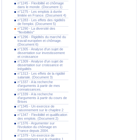
n°1245 - Flexibilité et chômage
dans le monde. (Document 1)
n°1275 - Les emplois à durée
limitée en France. (Document 4)
n°1283 - Les effets des rigidités
de l'emploi. (Document 5)
n°1290 - La diversité des
"flexibilités"
n°1296 - Rigidités du marché du
travail européen et chômage.
(Document 6)
n°1305 - Analyse d'un sujet de
dissertation sur investissement
et croissance
n°1309 - Analyse d'un sujet de
dissertation sur croissance et
inégalités
n°1313 - Les effets de la rigidité
salariale. (Document 3)
n°1337 - A la recherche
d'arguments à partir de mes
connaissances.
n°1339 - A la recherche
d'arguments à partir du cours de
Brises
n°1345 - Un exercice de
raisonnement sur le chapitre 2
n°1347 - Flexibilité et qualification
des emplois. (Document 2)
n°1376 - Argumenter sur
l'évolution du chômage en
France depuis 2004.
n°1379 - Un exercice de
raisonnement sur le chapitre 1