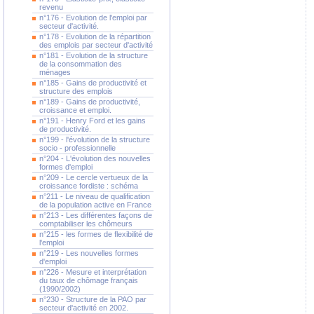
revenu
n°176 - Evolution de l'emploi par
secteur d'activité.
n°178 - Evolution de la répartition
des emplois par secteur d'activité
n°181 - Evolution de la structure
de la consommation des
ménages
n°185 - Gains de productivité et
structure des emplois
n°189 - Gains de productivité,
croissance et emploi.
n°191 - Henry Ford et les gains
de productivité.
n°199 - l'évolution de la structure
socio - professionnelle
n°204 - L'évolution des nouvelles
formes d'emploi
n°209 - Le cercle vertueux de la
croissance fordiste : schéma
n°211 - Le niveau de qualification
de la population active en France
n°213 - Les différentes façons de
comptabiliser les chômeurs
n°215 - les formes de flexibilité de
l'emploi
n°219 - Les nouvelles formes
d'emploi
n°226 - Mesure et interprétation
du taux de chômage français
(1990/2002)
n°230 - Structure de la PAO par
secteur d'activité en 2002.