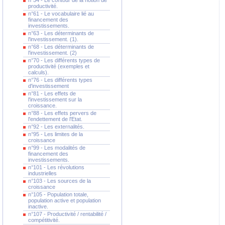
n°54 - Le contour de la notion de
productivité.
n°61 - Le vocabulaire lié au
financement des
investissements.
n°63 - Les déterminants de
l'investissement. (1).
n°68 - Les déterminants de
l'investissement. (2)
n°70 - Les différents types de
productivité (exemples et
calculs).
n°76 - Les différents types
d'investissement
n°81 - Les effets de
l'investissement sur la
croissance.
n°88 - Les effets pervers de
l'endettement de l'Etat.
n°92 - Les externalités.
n°95 - Les limites de la
croissance
n°99 - Les modalités de
financement des
investissements.
n°101 - Les révolutions
industrielles
n°103 - Les sources de la
croissance
n°105 - Population totale,
population active et population
inactive.
n°107 - Productivité / rentabilité /
compétitivité.