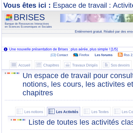
Vous êtes ici :
Espace de travail : Activi
BRISES
Banque de Ressources Interactives
en Sciences Economiques et Sociales
Entièrement gratuit. Réalisé par des ens
Contact
Firefox
Les forums
Rss 2
Accueil
Chapitres
Travaux Dirigés
Sos devoirs
Un espace de travail pour consult
notions, les cours, les activites e
chapitres
Les notions
Les Activités
Les Textes
Les Co
Liste de toutes les activités c