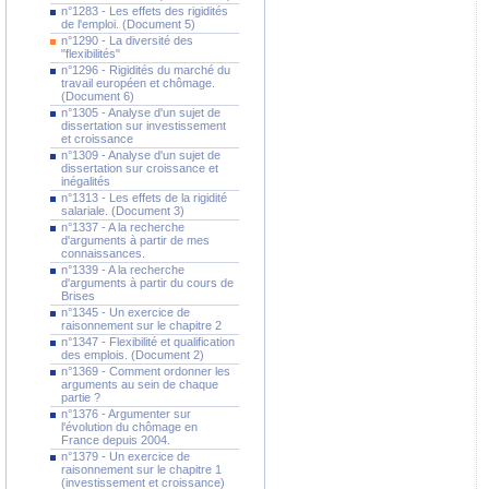
n°1283 - Les effets des rigidités
de l'emploi. (Document 5)
n°1290 - La diversité des
"flexibilités"
n°1296 - Rigidités du marché du
travail européen et chômage.
(Document 6)
n°1305 - Analyse d'un sujet de
dissertation sur investissement
et croissance
n°1309 - Analyse d'un sujet de
dissertation sur croissance et
inégalités
n°1313 - Les effets de la rigidité
salariale. (Document 3)
n°1337 - A la recherche
d'arguments à partir de mes
connaissances.
n°1339 - A la recherche
d'arguments à partir du cours de
Brises
n°1345 - Un exercice de
raisonnement sur le chapitre 2
n°1347 - Flexibilité et qualification
des emplois. (Document 2)
n°1369 - Comment ordonner les
arguments au sein de chaque
partie ?
n°1376 - Argumenter sur
l'évolution du chômage en
France depuis 2004.
n°1379 - Un exercice de
raisonnement sur le chapitre 1
(investissement et croissance)