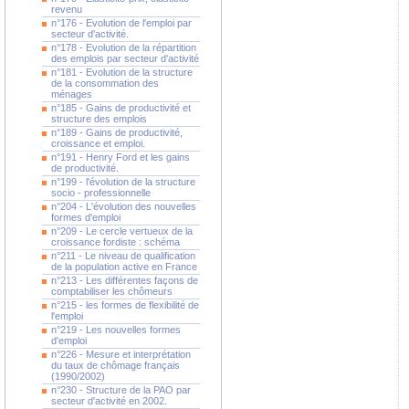
revenu
n°176 - Evolution de l'emploi par
secteur d'activité.
n°178 - Evolution de la répartition
des emplois par secteur d'activité
n°181 - Evolution de la structure
de la consommation des
ménages
n°185 - Gains de productivité et
structure des emplois
n°189 - Gains de productivité,
croissance et emploi.
n°191 - Henry Ford et les gains
de productivité.
n°199 - l'évolution de la structure
socio - professionnelle
n°204 - L'évolution des nouvelles
formes d'emploi
n°209 - Le cercle vertueux de la
croissance fordiste : schéma
n°211 - Le niveau de qualification
de la population active en France
n°213 - Les différentes façons de
comptabiliser les chômeurs
n°215 - les formes de flexibilité de
l'emploi
n°219 - Les nouvelles formes
d'emploi
n°226 - Mesure et interprétation
du taux de chômage français
(1990/2002)
n°230 - Structure de la PAO par
secteur d'activité en 2002.