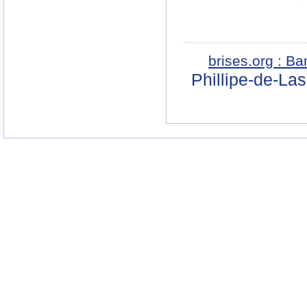
brises.org : B
Phillipe-de-La