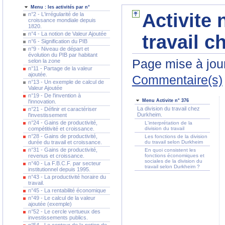
Menu : les activités par n°
Activite 
n°2 - L'irrégularité de la
croissance mondiale depuis
1820.
n°4 - La notion de Valeur Ajoutée
travail 
n°6 - Signification du PIB
n°9 - Niveau de départ et
évolution du PIB par habitant
Page mise à jour
selon la zone
n°11 - Partage de la valeur
ajoutée.
Commentaire(s)
n°13 - Un exemple de calcul de
Valeur Ajoutée
n°19 - De l'invention à
Menu Activite n° 376
l'innovation.
La division du travail chez
n°21 - Définir et caractériser
Durkheim.
l'investissement
n°24 - Gains de productivité,
L'interprétation de la
compétitivité et croissance.
division du travail
n°28 - Gains de productivité,
Les fonctions de la division
durée du travail et croissance.
du travail selon Durkheim
n°31 - Gains de productivité,
En quoi consistent les
revenus et croissance.
fonctions économiques et
sociales de la division du
n°40 - La F.B.C.F. par secteur
travail selon Durkheim ?
institutionnel depuis 1995.
n°43 - La productivité horaire du
travail.
n°45 - La rentabilité économique
n°49 - Le calcul de la valeur
ajoutée (exemple)
n°52 - Le cercle vertueux des
investissements publics.