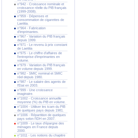
n°942 - Croissance nominale et
croissance réelle du PIB français
(1999-2008).
n°959 - Dépenses et
consommation de cigarettes de
Laetitia.
n°964 - Fabrication
d'imprimantes.
n°967 - Variation du PIB français
depuis 1999.
n°971 - Le revenu à prix constant
de Laetitia
n°975 - Le chiffre d'affaires de
l'entreprise d'imprimantes en
volume.
n°979 - Variation du PIB français
en volume depuis 1999.
n°982 - SMIC nominal et SMIC
réel depuis 1980.
n°987 - Le salaire des agents de
l'Etat en 2003.
n°999 - Une croissance
imaginaire.
n°1002 - Croissance annuelle
moyenne (%) du PIB en volume.
n°1004 - Utiliser les tcam du PIB
de quelques pays depuis 1981.
n°1006 - Répartition de quelques
pays selon l'IDH en 2007.
n°1009 - Le taux d'épargne des
ménages en France depuis
2000.
n°1011 - Les notions du chapitre