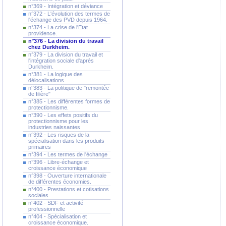
n°369 - Intégration et déviance
n°372 - L'évolution des termes de
l'échange des PVD depuis 1964.
n°374 - La crise de l'Etat
providence.
n°376 - La division du travail
chez Durkheim.
n°379 - La division du travail et
l'intégration sociale d'après
Durkheim.
n°381 - La logique des
délocalisations
n°383 - La politique de "remontée
de filière"
n°385 - Les différentes formes de
protectionnisme.
n°390 - Les effets positifs du
protectionnisme pour les
industries naissantes
n°392 - Les risques de la
spécialisation dans les produits
primaires
n°394 - Les termes de l'échange
n°396 - Libre-échange et
croissance économique
n°398 - Ouverture internationale
de différentes économies.
n°400 - Prestations et cotisations
sociales.
n°402 - SDF et activité
professionnelle
n°404 - Spécialisation et
croissance économique.