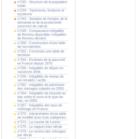
n°232 - Structure de la population
totale
n°234 - Taylorisme, fordisme et
toyotisme
n°243 - Variation de l'emploi, de la
demande et de la productivité
(exercice de calcul).
n°245 - Comparaison inégalités
de Revenu disponible / inégalités
de Revenu déclaré.
n°250 - Construction d'une table
de recrutement.
n°252 - Construire une table de
destinée
n°254 - Evolution de la pauvreté
en France depuis 1970.
n°256 - Inégalités de départ en
vacances d'été.
n°258 - Inégalités de niveau de
vie retraités / actifs.
n°262 - Inégalités de patrimoine
des ménages salariés en 2000.
n°264 - Inégalités de réussite au
bac selon le sexe et le type de
bac, en 2000.
n°267 - Inégalités des taux de
chômage en France.
n°270 - Interprétation d'une table
de mobilité avec trois catégories.
n°272 - La courbe de Lorenz
n°275 - Le rapport inter-décile
n°279 - Le revenu des ménages
par décile