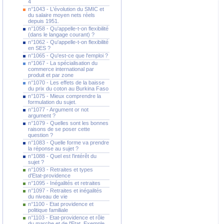
4
n°1043 - L'évolution du SMIC et
du salaire moyen nets réels
depuis 1951.
n°1058 - Qu'appelle-t-on flexibilité
(dans le langage courant) ?
n°1062 - Qu'appelle-t-on flexibilité
en SES ?
n°1065 - Qu'est-ce que l'emploi ?
n°1067 - La spécialisation du
commerce international par
produit et par zone
n°1070 - Les effets de la baisse
du prix du coton au Burkina Faso
n°1075 - Mieux comprendre la
formulation du sujet.
n°1077 - Argument or not
argument ?
n°1079 - Quelles sont les bonnes
raisons de se poser cette
question ?
n°1083 - Quelle forme va prendre
la réponse au sujet ?
n°1088 - Quel est l'intérêt du
sujet ?
n°1093 - Retraites et types
d'Etat-providence
n°1095 - Inégalités et retraites
n°1097 - Retraites et inégalités
du niveau de vie
n°1100 - Etat providence et
politique familiale
n°1103 - Etat-providence et rôle
du marche et de l'Etat. Exemple