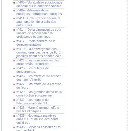
n°406 - Vocabulaire sociologique
de base sur la cohésion sociale.
n°409 - Administrations
publiques, entreprises publiques.
n°411 - Concurrence accrue et
augmentation de la taille des
entreprises.
n°414 - De la diminution du coût
unitaire de production à la
croissance économique.
n°417 - Effets pervers de la
déréglementation.
n°419 - La convergence des
conjonctures des pays de l'U.E.
jusqu'au début des années 2000.
n°421 - Les compétences des
collectivités territoriales.
n°423 - Les critères de
convergence.
n°425 - Les effets d'une hausse
des taux d'intérêt.
n°427 - Les effets de la création
de l'euro.
n°429 - Les grandes dates de la
construction européenne.
n°431 - Les risques de
l'élargissement de l'UE.
n°433 - Marché unique : effets
positifs et risques.
n°435 - Nouveaux membres
dans l'UE et baisse des coûts
unitaires..
n°438 - Services collectifs : Etat
ou marché ?