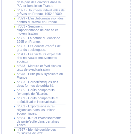
de la part des ouvriers dans la
P.A. et l'emploi en France
n°327 - Journées individuelles de
grèves en France, 1952 / 2000
n°329 - L'institutionnalisation des
conflits du travail en France
n°333 - Sentiment
d'appartenance de classe et
moyennisation.
n°335 - La nature du conflit de
1995 en France.
n°337 - Les conflits d'après de
grands sociologues.
n°341 - Les facteurs explicatifs
des nouveaux mouvements
sociaux
n°343 - Mesure et évolution du
taux de syndicalisation
n°348 - Principaux syndicats en
France
n°353 - Caractéristiques des
deux formes de solidarité.
n°355 - Coûts comparatifs :
l'exemple de Ricardo.
n°359 - Coûts comparatifs et
spécialisation internationale.
n°362 - Exportations intra-
régionales dans les unions
économiques.
n°364 - IDE et investissements
de portefeuille dans certaines
zones.
n°367 - Identité sociale des
musiciens de jazz.