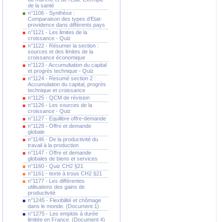
de la santé
n°1106 - Synthèse :
Comparaison des types d'Etat-
providence dans différents pays
n°1121 - Les limites de la
croissance - Quiz
n°1122 - Résumer la section :
sources et des limites de la
croissance économique
n°1123 - Accumultation du capital
et progrès technique - Quiz
n°1124 - Resumé section 2 :
Accumulation du capital, progrès
technique et croissance
n°1125 - QCM de révision
n°1126 - Les sources de la
croissance - Quiz
n°1127 - Equilibre offre-demande
n°1128 - Offre et demande
globale
n°1146 - De la productivité du
travail à la production
n°1147 - Offre et demande
globales de biens et services
n°1160 - Quiz CH2 §21
n°1161 - texte à trous CH2 §21
n°1177 - Les différentes
utilisations des gains de
productivité
n°1245 - Flexibilité et chômage
dans le monde. (Document 1)
n°1275 - Les emplois à durée
limitée en France. (Document 4)