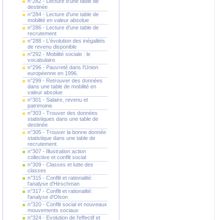
n°282 - Lecture d'une table de
destinée
n°284 - Lecture d'une table de
mobilité en valeur absolue
n°286 - Lecture d'une table de
recrutement
n°288 - L'évolution des inégalités
de revenu disponible
n°292 - Mobilité sociale : le
vocabulaire.
n°296 - Pauvreté dans l'Union
européenne en 1996.
n°299 - Retrouver des données
dans une table de mobilité en
valeur absolue
n°301 - Salaire, revenu et
patrimoine.
n°303 - Trouver des données
statistiques dans une table de
destinée
n°305 - Trouver la bonne donnée
statistique dans une table de
recrutement.
n°307 - Illustration action
collective et conflit social
n°309 - Classes et lutte des
classes
n°315 - Conflit et rationalité:
l'analyse d'Hirschman
n°317 - Conflit et rationalité:
l'analyse d'Olson
n°320 - Conflit social et nouveaux
mouvements sociaux
n°324 - Evolution de l'effectif et