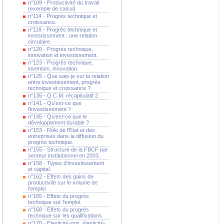
n°109 - Productivité du travail
(exemple de calcul)
n°114 - Progrès technique et
croissance.
n°118 - Progrès technique et
investissement : une relation
circulaire.
n°120 - Progrès technique,
innovation et investissement.
n°123 - Progrès technique,
invention, innovation.
n°125 - Que sais-je sur la relation
entre investissement, progrès
technique et croissance ?
n°135 - Q.C.M. récapitulatif 2
n°141 - Qu'est-ce que
l'investissement ?
n°145 - Qu'est-ce que le
développement durable ?
n°153 - Rôle de l'Etat et des
entreprises dans la diffusion du
progrès technique.
n°155 - Structure de la FBCF par
secteur institutionnel en 2003.
n°158 - Types d'investissement
et capital.
n°162 - Effets des gains de
productivité sur le volume de
l'emploi
n°165 - Effets du progrès
technique sur l'emploi.
n°168 - Effets du progrès
technique sur les qualifications.
n°170 - Elasticité-prix, élasticité-