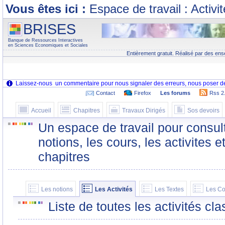
Vous êtes ici :
Espace de travail : Activi
BRISES
Banque de Ressources Interactives
en Sciences Economiques et Sociales
Entièrement gratuit. Réalisé par des ens
Contact
Firefox
Les forums
Rss 2
Accueil
Chapitres
Travaux Dirigés
Sos devoirs
Un espace de travail pour consult
notions, les cours, les activites e
chapitres
Les notions
Les Activités
Les Textes
Les Co
Liste de toutes les activités c