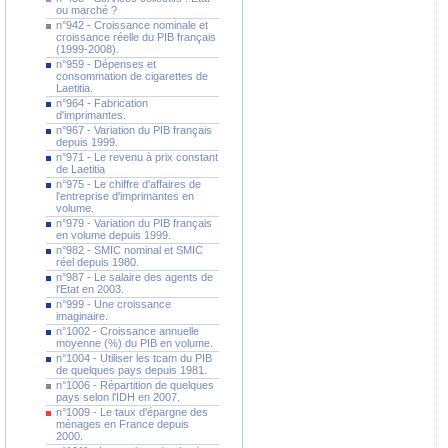
ou marché ?
n°942 - Croissance nominale et
croissance réelle du PIB français
(1999-2008).
n°959 - Dépenses et
consommation de cigarettes de
Laetitia.
n°964 - Fabrication
d'imprimantes.
n°967 - Variation du PIB français
depuis 1999.
n°971 - Le revenu à prix constant
de Laetitia
n°975 - Le chiffre d'affaires de
l'entreprise d'imprimantes en
volume.
n°979 - Variation du PIB français
en volume depuis 1999.
n°982 - SMIC nominal et SMIC
réel depuis 1980.
n°987 - Le salaire des agents de
l'Etat en 2003.
n°999 - Une croissance
imaginaire.
n°1002 - Croissance annuelle
moyenne (%) du PIB en volume.
n°1004 - Utiliser les tcam du PIB
de quelques pays depuis 1981.
n°1006 - Répartition de quelques
pays selon l'IDH en 2007.
n°1009 - Le taux d'épargne des
ménages en France depuis
2000.