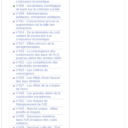
croissance économique.
n°406 - Vocabulaire sociologique
de base sur la cohésion sociale.
n°409 - Administrations
publiques, entreprises publiques.
n°411 - Concurrence accrue et
augmentation de la taille des
entreprises.
n°414 - De la diminution du coût
unitaire de production à la
croissance économique.
n°417 - Effets pervers de la
déréglementation.
n°419 - La convergence des
conjonctures des pays de l'U.E.
jusqu'au début des années 2000.
n°421 - Les compétences des
collectivités territoriales.
n°423 - Les critères de
convergence.
n°425 - Les effets d'une hausse
des taux d'intérêt.
n°427 - Les effets de la création
de l'euro.
n°429 - Les grandes dates de la
construction européenne.
n°431 - Les risques de
l'élargissement de l'UE.
n°433 - Marché unique : effets
positifs et risques.
n°435 - Nouveaux membres
dans l'UE et baisse des coûts
unitaires..
n°438 - Services collectifs : Etat