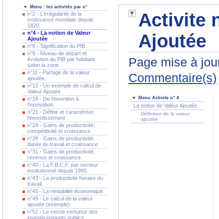
Menu : les activités par n°
Activite 
n°2 - L'irrégularité de la
croissance mondiale depuis
1820.
n°4 - La notion de Valeur
Ajoutée
Ajoutée
n°6 - Signification du PIB
n°9 - Niveau de départ et
Page mise à jour
évolution du PIB par habitant
selon la zone
n°11 - Partage de la valeur
Commentaire(s)
ajoutée.
n°13 - Un exemple de calcul de
Valeur Ajoutée
Menu Activite n° 4
n°19 - De l'invention à
l'innovation.
La notion de Valeur Ajoutée
n°21 - Définir et caractériser
Définition de la valeur
l'investissement
ajoutée
n°24 - Gains de productivité,
compétitivité et croissance.
n°28 - Gains de productivité,
durée du travail et croissance.
n°31 - Gains de productivité,
revenus et croissance.
n°40 - La F.B.C.F. par secteur
institutionnel depuis 1995.
n°43 - La productivité horaire du
travail.
n°45 - La rentabilité économique
n°49 - Le calcul de la valeur
ajoutée (exemple)
n°52 - Le cercle vertueux des
investissements publics.