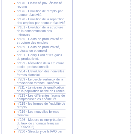
n°170 - Elasticité-prix, élasticité-
revenu
n°176 - Evolution de l'emploi par
secteur d'activité.
n°178 - Evolution de la répartition
des emplois par secteur d'activité
n°181 - Evolution de la structure
de la consommation des
ménages
n°185 - Gains de productivité et
structure des emplois
n°189 - Gains de productivité,
croissance et emploi.
n°191 - Henry Ford et les gains
de productivité.
n°199 - l'évolution de la structure
socio - professionnelle
n°204 - L'évolution des nouvelles
formes d'emploi
n°209 - Le cercle vertueux de la
croissance fordiste : schéma
n°211 - Le niveau de qualification
de la population active en France
n°213 - Les différentes façons de
comptabiliser les chômeurs
n°215 - les formes de flexibilité de
l'emploi
n°219 - Les nouvelles formes
d'emploi
n°226 - Mesure et interprétation
du taux de chômage français
(1990/2002)
n°230 - Structure de la PAO par