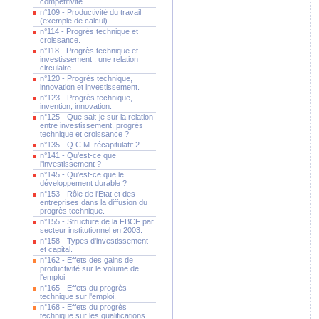
compétitivité.
n°109 - Productivité du travail
(exemple de calcul)
n°114 - Progrès technique et
croissance.
n°118 - Progrès technique et
investissement : une relation
circulaire.
n°120 - Progrès technique,
innovation et investissement.
n°123 - Progrès technique,
invention, innovation.
n°125 - Que sait-je sur la relation
entre investissement, progrès
technique et croissance ?
n°135 - Q.C.M. récapitulatif 2
n°141 - Qu'est-ce que
l'investissement ?
n°145 - Qu'est-ce que le
développement durable ?
n°153 - Rôle de l'Etat et des
entreprises dans la diffusion du
progrès technique.
n°155 - Structure de la FBCF par
secteur institutionnel en 2003.
n°158 - Types d'investissement
et capital.
n°162 - Effets des gains de
productivité sur le volume de
l'emploi
n°165 - Effets du progrès
technique sur l'emploi.
n°168 - Effets du progrès
technique sur les qualifications.