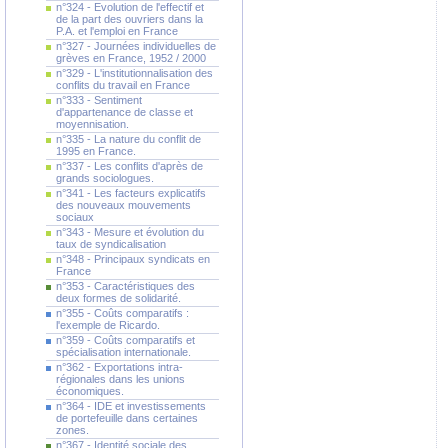
n°324 - Evolution de l'effectif et
de la part des ouvriers dans la
P.A. et l'emploi en France
n°327 - Journées individuelles de
grèves en France, 1952 / 2000
n°329 - L'institutionnalisation des
conflits du travail en France
n°333 - Sentiment
d'appartenance de classe et
moyennisation.
n°335 - La nature du conflit de
1995 en France.
n°337 - Les conflits d'après de
grands sociologues.
n°341 - Les facteurs explicatifs
des nouveaux mouvements
sociaux
n°343 - Mesure et évolution du
taux de syndicalisation
n°348 - Principaux syndicats en
France
n°353 - Caractéristiques des
deux formes de solidarité.
n°355 - Coûts comparatifs :
l'exemple de Ricardo.
n°359 - Coûts comparatifs et
spécialisation internationale.
n°362 - Exportations intra-
régionales dans les unions
économiques.
n°364 - IDE et investissements
de portefeuille dans certaines
zones.
n°367 - Identité sociale des