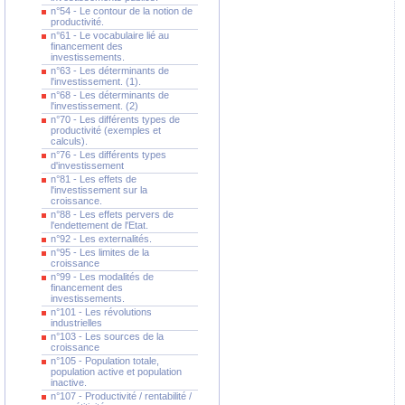
n°54 - Le contour de la notion de
productivité.
n°61 - Le vocabulaire lié au
financement des
investissements.
n°63 - Les déterminants de
l'investissement. (1).
n°68 - Les déterminants de
l'investissement. (2)
n°70 - Les différents types de
productivité (exemples et
calculs).
n°76 - Les différents types
d'investissement
n°81 - Les effets de
l'investissement sur la
croissance.
n°88 - Les effets pervers de
l'endettement de l'Etat.
n°92 - Les externalités.
n°95 - Les limites de la
croissance
n°99 - Les modalités de
financement des
investissements.
n°101 - Les révolutions
industrielles
n°103 - Les sources de la
croissance
n°105 - Population totale,
population active et population
inactive.
n°107 - Productivité / rentabilité /