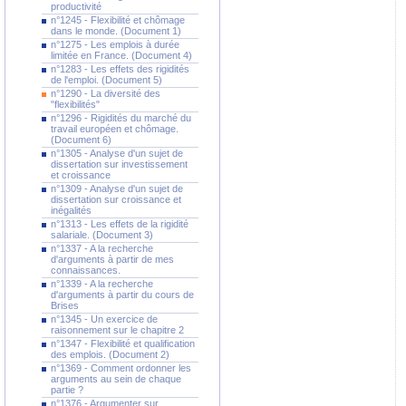
productivité
n°1245 - Flexibilité et chômage
dans le monde. (Document 1)
n°1275 - Les emplois à durée
limitée en France. (Document 4)
n°1283 - Les effets des rigidités
de l'emploi. (Document 5)
n°1290 - La diversité des
"flexibilités"
n°1296 - Rigidités du marché du
travail européen et chômage.
(Document 6)
n°1305 - Analyse d'un sujet de
dissertation sur investissement
et croissance
n°1309 - Analyse d'un sujet de
dissertation sur croissance et
inégalités
n°1313 - Les effets de la rigidité
salariale. (Document 3)
n°1337 - A la recherche
d'arguments à partir de mes
connaissances.
n°1339 - A la recherche
d'arguments à partir du cours de
Brises
n°1345 - Un exercice de
raisonnement sur le chapitre 2
n°1347 - Flexibilité et qualification
des emplois. (Document 2)
n°1369 - Comment ordonner les
arguments au sein de chaque
partie ?
n°1376 - Argumenter sur