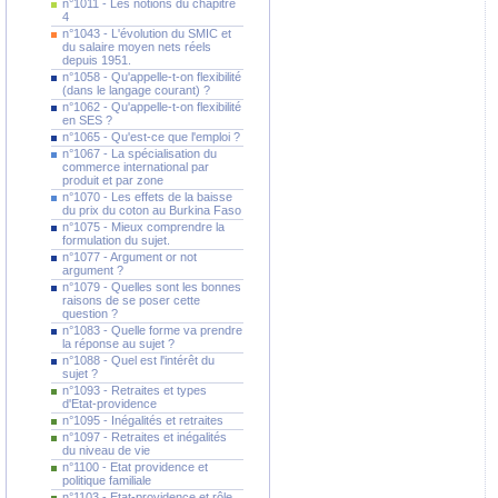
n°1011 - Les notions du chapitre
4
n°1043 - L'évolution du SMIC et
du salaire moyen nets réels
depuis 1951.
n°1058 - Qu'appelle-t-on flexibilité
(dans le langage courant) ?
n°1062 - Qu'appelle-t-on flexibilité
en SES ?
n°1065 - Qu'est-ce que l'emploi ?
n°1067 - La spécialisation du
commerce international par
produit et par zone
n°1070 - Les effets de la baisse
du prix du coton au Burkina Faso
n°1075 - Mieux comprendre la
formulation du sujet.
n°1077 - Argument or not
argument ?
n°1079 - Quelles sont les bonnes
raisons de se poser cette
question ?
n°1083 - Quelle forme va prendre
la réponse au sujet ?
n°1088 - Quel est l'intérêt du
sujet ?
n°1093 - Retraites et types
d'Etat-providence
n°1095 - Inégalités et retraites
n°1097 - Retraites et inégalités
du niveau de vie
n°1100 - Etat providence et
politique familiale
n°1103 - Etat-providence et rôle