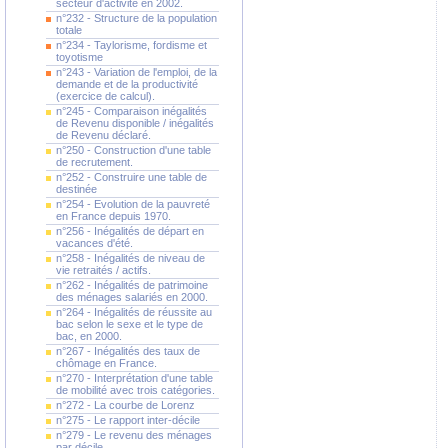
secteur d'activité en 2002.
n°232 - Structure de la population
totale
n°234 - Taylorisme, fordisme et
toyotisme
n°243 - Variation de l'emploi, de la
demande et de la productivité
(exercice de calcul).
n°245 - Comparaison inégalités
de Revenu disponible / inégalités
de Revenu déclaré.
n°250 - Construction d'une table
de recrutement.
n°252 - Construire une table de
destinée
n°254 - Evolution de la pauvreté
en France depuis 1970.
n°256 - Inégalités de départ en
vacances d'été.
n°258 - Inégalités de niveau de
vie retraités / actifs.
n°262 - Inégalités de patrimoine
des ménages salariés en 2000.
n°264 - Inégalités de réussite au
bac selon le sexe et le type de
bac, en 2000.
n°267 - Inégalités des taux de
chômage en France.
n°270 - Interprétation d'une table
de mobilité avec trois catégories.
n°272 - La courbe de Lorenz
n°275 - Le rapport inter-décile
n°279 - Le revenu des ménages
par décile