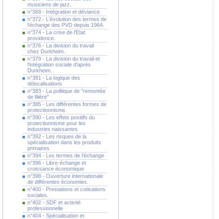
musiciens de jazz.
n°369 - Intégration et déviance
n°372 - L'évolution des termes de
l'échange des PVD depuis 1964.
n°374 - La crise de l'Etat
providence.
n°376 - La division du travail
chez Durkheim.
n°379 - La division du travail et
l'intégration sociale d'après
Durkheim.
n°381 - La logique des
délocalisations
n°383 - La politique de "remontée
de filière"
n°385 - Les différentes formes de
protectionnisme.
n°390 - Les effets positifs du
protectionnisme pour les
industries naissantes
n°392 - Les risques de la
spécialisation dans les produits
primaires
n°394 - Les termes de l'échange
n°396 - Libre-échange et
croissance économique
n°398 - Ouverture internationale
de différentes économies.
n°400 - Prestations et cotisations
sociales.
n°402 - SDF et activité
professionnelle
n°404 - Spécialisation et