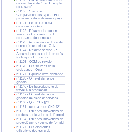
du marche et de l'Etat. Exemple
de la santé
n°1106 - Synthèse :
Comparaison des types d'Etat-
providence dans différents pays
n°1121 - Les limites de la
croissance - Quiz
n°1122 - Résumer la section :
sources et des limites de la
croissance économique
n°1123 - Accumultation du capital
et progrès technique - Quiz
n°1124 - Resumé section 2 :
Accumulation du capital, progrès
technique et croissance
n°1125 - QCM de révision
n°1126 - Les sources de la
croissance - Quiz
n°1127 - Equilibre offre-demande
n°1128 - Offre et demande
globale
n°1146 - De la productivité du
travail à la production
n°1147 - Offre et demande
globales de biens et services
n°1160 - Quiz CH2 §21
n°1161 - texte à trous CH2 §21
n°1163 - Effet des innovations de
produits sur le volume de l'emploi
n°1164 - Effet des innovations de
procédé sur le volume de l'emploi
n°1177 - Les différentes
utilisations des gains de