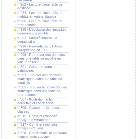
n°282 - Lecture d'une table de
destinée
n°284 - Lecture d'une table de
mobilité en valeur absolue
n°286 - Lecture d'une table de
recrutement
n°288 - L'évolution des inégalités
de revenu disponible
n°292 - Mobilité sociale : le
vocabulaire.
n°296 - Pauvreté dans l'Union
européenne en 1996.
n°299 - Retrouver des données
dans une table de mobilité en
valeur absolue
n°301 - Salaire, revenu et
patrimoine.
n°303 - Trouver des données
statistiques dans une table de
destinée
n°305 - Trouver la bonne donnée
statistique dans une table de
recrutement.
n°307 - Illustration action
collective et conflit social
n°309 - Classes et lutte des
classes
n°315 - Conflit et rationalité:
l'analyse d'Hirschman
n°317 - Conflit et rationalité:
l'analyse d'Olson
n°320 - Conflit social et nouveaux
mouvements sociaux