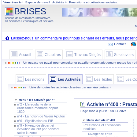
Vous êtes ici :
Espace de travail : Activités >
Prestations et cotisations sociales.
BRISES
Banque de Ressources Interactives
en Sciences Economiques et Sociales
En
Contact
Accueil
Chapitres
Travaux Dirigés
Sos devoirs
Un espace de travail pour consulter et travailler systématiquement toutes les notion
Les notions
Les Activités
Les Textes
Les Co
Liste de toutes les activités classées par numéro croissant
Menu : les activités par n°
Activite n°400 :
Presta
n°2 - L'irrégularité de la
croissance mondiale depuis
Page mise à jour le : 06-11-2025
1820.
n°4 - La notion de Valeur Ajoutée
Menu Activite n° 400
n°6 - Signification du PIB
Prestations et cotisations
n°9 - Niveau de départ et
sociales.
évolution du PIB par habitant
selon la zone
Divergence entre