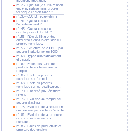
invention, innovation.
n°125 - Que sait-je sur la relation
entre investissement, progrès
technique et croissance ?
n°135 - Q.C.M. récapitulatif 2
n°141 - Qu'est-ce que
l'investissement ?
n°145 - Qu'est-ce que le
développement durable ?
n°153 - Rôle de l'Etat et des
entreprises dans la diffusion du
progrès technique.
n°155 - Structure de la FBCF par
secteur institutionnel en 2003.
n°158 - Types d'investissement
et capital.
n°162 - Effets des gains de
productivité sur le volume de
l'emploi
n°165 - Effets du progrès
technique sur l'emploi.
n°168 - Effets du progrès
technique sur les qualifications.
n°170 - Elasticité-prix, élasticité-
revenu
n°176 - Evolution de l'emploi par
secteur d'activité.
n°178 - Evolution de la répartition
des emplois par secteur d'activité
n°181 - Evolution de la structure
de la consommation des
ménages
n°185 - Gains de productivité et
structure des emplois