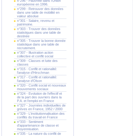
n°296 - Pauvreté dans l'Union
européenne en 1996.
n°299 - Retrouver des données
dans une table de mobilité en
valeur absolue
n°301 - Salaire, revenu et
patrimoine.
n°303 - Trouver des données
statistiques dans une table de
destinée
n°305 - Trouver la bonne donnée
statistique dans une table de
recrutement.
n°307 - Illustration action
collective et conflit social
n°309 - Classes et lutte des
classes
n°315 - Conflit et rationalité:
l'analyse d'Hirschman
n°317 - Conflit et rationalité:
l'analyse d'Olson
n°320 - Conflit social et nouveaux
mouvements sociaux
n°324 - Evolution de l'effectif et
de la part des ouvriers dans la
P.A. et l'emploi en France
n°327 - Journées individuelles de
grèves en France, 1952 / 2000
n°329 - L'institutionnalisation des
conflits du travail en France
n°333 - Sentiment
d'appartenance de classe et
moyennisation.
n°335 - La nature du conflit de