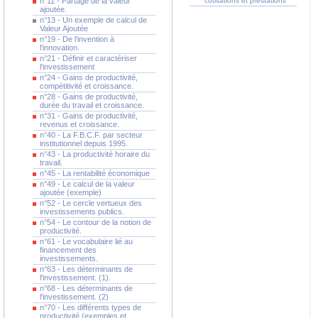
n°11 - Partage de la valeur
cotisations et prestations
ajoutée.
n°13 - Un exemple de calcul de
Valeur Ajoutée
n°19 - De l'invention à
l'innovation.
n°21 - Définir et caractériser
l'investissement
n°24 - Gains de productivité,
compétitivité et croissance.
n°28 - Gains de productivité,
durée du travail et croissance.
n°31 - Gains de productivité,
revenus et croissance.
n°40 - La F.B.C.F. par secteur
institutionnel depuis 1995.
n°43 - La productivité horaire du
travail.
n°45 - La rentabilité économique
n°49 - Le calcul de la valeur
ajoutée (exemple)
n°52 - Le cercle vertueux des
investissements publics.
n°54 - Le contour de la notion de
productivité.
n°61 - Le vocabulaire lié au
financement des
investissements.
n°63 - Les déterminants de
l'investissement. (1).
n°68 - Les déterminants de
l'investissement. (2)
n°70 - Les différents types de
productivité (exemples et