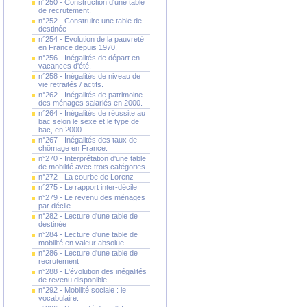
n°250 - Construction d'une table
de recrutement.
n°252 - Construire une table de
destinée
n°254 - Evolution de la pauvreté
en France depuis 1970.
n°256 - Inégalités de départ en
vacances d'été.
n°258 - Inégalités de niveau de
vie retraités / actifs.
n°262 - Inégalités de patrimoine
des ménages salariés en 2000.
n°264 - Inégalités de réussite au
bac selon le sexe et le type de
bac, en 2000.
n°267 - Inégalités des taux de
chômage en France.
n°270 - Interprétation d'une table
de mobilité avec trois catégories.
n°272 - La courbe de Lorenz
n°275 - Le rapport inter-décile
n°279 - Le revenu des ménages
par décile
n°282 - Lecture d'une table de
destinée
n°284 - Lecture d'une table de
mobilité en valeur absolue
n°286 - Lecture d'une table de
recrutement
n°288 - L'évolution des inégalités
de revenu disponible
n°292 - Mobilité sociale : le
vocabulaire.