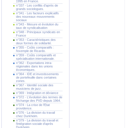
1995 en France.
n°337 - Les conflits d'après de
grands sociologues.
n°341 - Les facteurs explicatifs
des nouveaux mouvements
sociaux
n°343 - Mesure et évolution du
taux de syndicalisation
n°348 - Principaux syndicats en
France
n°353 - Caractéristiques des
deux formes de solidarité.
n°355 - Coûts comparatifs :
l'exemple de Ricardo.
n°359 - Coûts comparatifs et
spécialisation internationale.
n°362 - Exportations intra-
régionales dans les unions
économiques.
n°364 - IDE et investissements
de portefeuille dans certaines
zones.
n°367 - Identité sociale des
musiciens de jazz.
n°369 - Intégration et déviance
n°372 - L'évolution des termes de
l'échange des PVD depuis 1964.
n°374 - La crise de l'Etat
providence.
n°376 - La division du travail
chez Durkheim.
n°379 - La division du travail et
l'intégration sociale d'après
Durkheim.