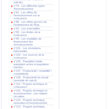
calculs).
n°76 - Les différents types
d'investissement
n°81 - Les effets de
l'investissement sur la
croissance.
n°88 - Les effets pervers de
l'endettement de l'Etat.
n°92 - Les externalités.
n°95 - Les limites de la
croissance
n°99 - Les modalités de
financement des
investissements.
n°101 - Les révolutions
industrielles
n°103 - Les sources de la
croissance
n°105 - Population totale,
population active et population
inactive.
n°107 - Productivité / rentabilité /
compétitivité.
n°109 - Productivité du travail
(exemple de calcul)
n°114 - Progrès technique et
croissance.
n°118 - Progrès technique et
investissement : une relation
circulaire.
n°120 - Progrès technique,
innovation et investissement.
n°123 - Progrès technique,