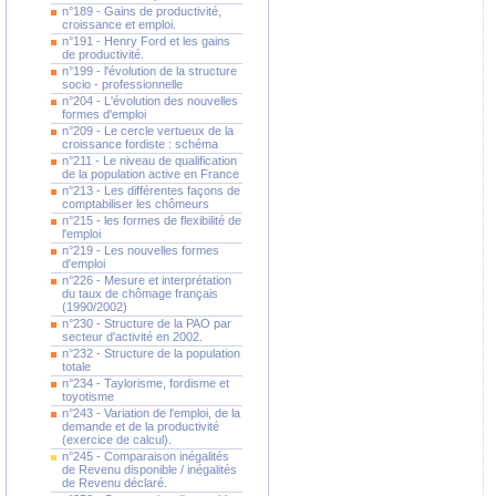
n°189 - Gains de productivité,
croissance et emploi.
n°191 - Henry Ford et les gains
de productivité.
n°199 - l'évolution de la structure
socio - professionnelle
n°204 - L'évolution des nouvelles
formes d'emploi
n°209 - Le cercle vertueux de la
croissance fordiste : schéma
n°211 - Le niveau de qualification
de la population active en France
n°213 - Les différentes façons de
comptabiliser les chômeurs
n°215 - les formes de flexibilité de
l'emploi
n°219 - Les nouvelles formes
d'emploi
n°226 - Mesure et interprétation
du taux de chômage français
(1990/2002)
n°230 - Structure de la PAO par
secteur d'activité en 2002.
n°232 - Structure de la population
totale
n°234 - Taylorisme, fordisme et
toyotisme
n°243 - Variation de l'emploi, de la
demande et de la productivité
(exercice de calcul).
n°245 - Comparaison inégalités
de Revenu disponible / inégalités
de Revenu déclaré.