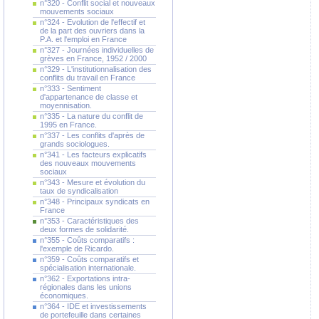
n°320 - Conflit social et nouveaux
mouvements sociaux
n°324 - Evolution de l'effectif et
de la part des ouvriers dans la
P.A. et l'emploi en France
n°327 - Journées individuelles de
grèves en France, 1952 / 2000
n°329 - L'institutionnalisation des
conflits du travail en France
n°333 - Sentiment
d'appartenance de classe et
moyennisation.
n°335 - La nature du conflit de
1995 en France.
n°337 - Les conflits d'après de
grands sociologues.
n°341 - Les facteurs explicatifs
des nouveaux mouvements
sociaux
n°343 - Mesure et évolution du
taux de syndicalisation
n°348 - Principaux syndicats en
France
n°353 - Caractéristiques des
deux formes de solidarité.
n°355 - Coûts comparatifs :
l'exemple de Ricardo.
n°359 - Coûts comparatifs et
spécialisation internationale.
n°362 - Exportations intra-
régionales dans les unions
économiques.
n°364 - IDE et investissements
de portefeuille dans certaines