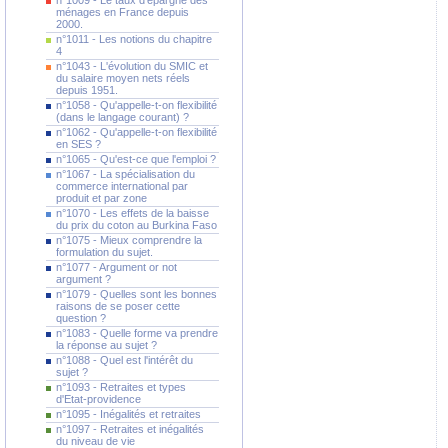
n°1009 - Le taux d'épargne des
ménages en France depuis
2000.
n°1011 - Les notions du chapitre
4
n°1043 - L'évolution du SMIC et
du salaire moyen nets réels
depuis 1951.
n°1058 - Qu'appelle-t-on flexibilité
(dans le langage courant) ?
n°1062 - Qu'appelle-t-on flexibilité
en SES ?
n°1065 - Qu'est-ce que l'emploi ?
n°1067 - La spécialisation du
commerce international par
produit et par zone
n°1070 - Les effets de la baisse
du prix du coton au Burkina Faso
n°1075 - Mieux comprendre la
formulation du sujet.
n°1077 - Argument or not
argument ?
n°1079 - Quelles sont les bonnes
raisons de se poser cette
question ?
n°1083 - Quelle forme va prendre
la réponse au sujet ?
n°1088 - Quel est l'intérêt du
sujet ?
n°1093 - Retraites et types
d'Etat-providence
n°1095 - Inégalités et retraites
n°1097 - Retraites et inégalités
du niveau de vie