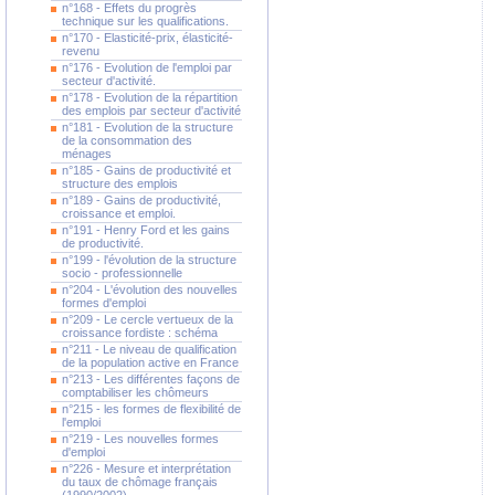
n°168 - Effets du progrès
technique sur les qualifications.
n°170 - Elasticité-prix, élasticité-
revenu
n°176 - Evolution de l'emploi par
secteur d'activité.
n°178 - Evolution de la répartition
des emplois par secteur d'activité
n°181 - Evolution de la structure
de la consommation des
ménages
n°185 - Gains de productivité et
structure des emplois
n°189 - Gains de productivité,
croissance et emploi.
n°191 - Henry Ford et les gains
de productivité.
n°199 - l'évolution de la structure
socio - professionnelle
n°204 - L'évolution des nouvelles
formes d'emploi
n°209 - Le cercle vertueux de la
croissance fordiste : schéma
n°211 - Le niveau de qualification
de la population active en France
n°213 - Les différentes façons de
comptabiliser les chômeurs
n°215 - les formes de flexibilité de
l'emploi
n°219 - Les nouvelles formes
d'emploi
n°226 - Mesure et interprétation
du taux de chômage français