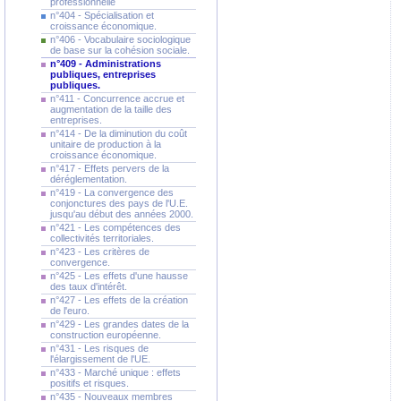
professionnelle
n°404 - Spécialisation et
croissance économique.
n°406 - Vocabulaire sociologique
de base sur la cohésion sociale.
n°409 - Administrations
publiques, entreprises
publiques.
n°411 - Concurrence accrue et
augmentation de la taille des
entreprises.
n°414 - De la diminution du coût
unitaire de production à la
croissance économique.
n°417 - Effets pervers de la
déréglementation.
n°419 - La convergence des
conjonctures des pays de l'U.E.
jusqu'au début des années 2000.
n°421 - Les compétences des
collectivités territoriales.
n°423 - Les critères de
convergence.
n°425 - Les effets d'une hausse
des taux d'intérêt.
n°427 - Les effets de la création
de l'euro.
n°429 - Les grandes dates de la
construction européenne.
n°431 - Les risques de
l'élargissement de l'UE.
n°433 - Marché unique : effets
positifs et risques.
n°435 - Nouveaux membres