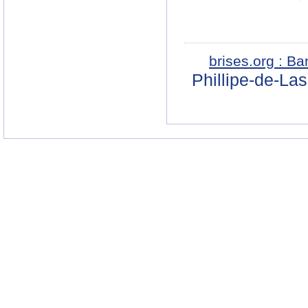
brises.org : B
Phillipe-de-La