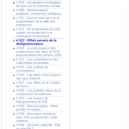
n°406 - Vocabulaire sociologique
de base sur la cohésion sociale.
n°409 - Administrations
publiques, entreprises publiques.
n°411 - Concurrence accrue et
augmentation de la taille des
entreprises.
n°414 - De la diminution du coût
unitaire de production à la
croissance économique.
n°417 - Effets pervers de la
déréglementation.
n°419 - La convergence des
conjonctures des pays de l'U.E.
jusqu'au début des années 2000.
n°421 - Les compétences des
collectivités territoriales.
n°423 - Les critères de
convergence.
n°425 - Les effets d'une hausse
des taux d'intérêt.
n°427 - Les effets de la création
de l'euro.
n°429 - Les grandes dates de la
construction européenne.
n°431 - Les risques de
l'élargissement de l'UE.
n°433 - Marché unique : effets
positifs et risques.
n°435 - Nouveaux membres
dans l'UE et baisse des coûts
unitaires..
n°438 - Services collectifs : Etat
ou marché ?