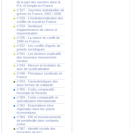
de la part des ouvriers dans la
P.A. et l'emploi en France
n°327 - Journées individuelles de
grèves en France, 1952 / 2000
n°329 - L'institutionnalisation des
conflits du travail en France
n°333 - Sentiment
d'appartenance de classe et
moyennisation.
n°335 - La nature du conflit de
1995 en France.
n°337 - Les conflits d'après de
grands sociologues.
n°341 - Les facteurs explicatifs
des nouveaux mouvements
sociaux
n°343 - Mesure et évolution du
taux de syndicalisation
n°348 - Principaux syndicats en
France
n°353 - Caractéristiques des
deux formes de solidarité.
n°355 - Coûts comparatifs :
l'exemple de Ricardo.
n°359 - Coûts comparatifs et
spécialisation internationale.
n°362 - Exportations intra-
régionales dans les unions
économiques.
n°364 - IDE et investissements
de portefeuille dans certaines
zones.
n°367 - Identité sociale des
musiciens de jazz.