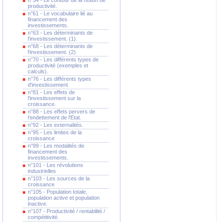
n°54 - Le contour de la notion de
productivité.
n°61 - Le vocabulaire lié au
financement des
investissements.
n°63 - Les déterminants de
l'investissement. (1).
n°68 - Les déterminants de
l'investissement. (2)
n°70 - Les différents types de
productivité (exemples et
calculs).
n°76 - Les différents types
d'investissement
n°81 - Les effets de
l'investissement sur la
croissance.
n°88 - Les effets pervers de
l'endettement de l'Etat.
n°92 - Les externalités.
n°95 - Les limites de la
croissance
n°99 - Les modalités de
financement des
investissements.
n°101 - Les révolutions
industrielles
n°103 - Les sources de la
croissance
n°105 - Population totale,
population active et population
inactive.
n°107 - Productivité / rentabilité /
compétitivité.