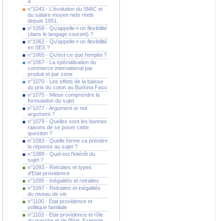
4
n°1043 - L'évolution du SMIC et
du salaire moyen nets réels
depuis 1951.
n°1058 - Qu'appelle-t-on flexibilité
(dans le langage courant) ?
n°1062 - Qu'appelle-t-on flexibilité
en SES ?
n°1065 - Qu'est-ce que l'emploi ?
n°1067 - La spécialisation du
commerce international par
produit et par zone
n°1070 - Les effets de la baisse
du prix du coton au Burkina Faso
n°1075 - Mieux comprendre la
formulation du sujet.
n°1077 - Argument or not
argument ?
n°1079 - Quelles sont les bonnes
raisons de se poser cette
question ?
n°1083 - Quelle forme va prendre
la réponse au sujet ?
n°1088 - Quel est l'intérêt du
sujet ?
n°1093 - Retraites et types
d'Etat-providence
n°1095 - Inégalités et retraites
n°1097 - Retraites et inégalités
du niveau de vie
n°1100 - Etat providence et
politique familiale
n°1103 - Etat-providence et rôle
du marche et de l'Etat. Exemple