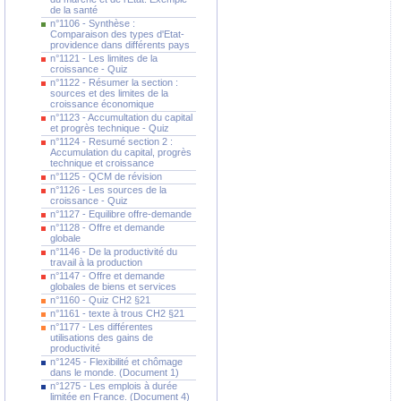
de la santé
n°1106 - Synthèse :
Comparaison des types d'Etat-
providence dans différents pays
n°1121 - Les limites de la
croissance - Quiz
n°1122 - Résumer la section :
sources et des limites de la
croissance économique
n°1123 - Accumultation du capital
et progrès technique - Quiz
n°1124 - Resumé section 2 :
Accumulation du capital, progrès
technique et croissance
n°1125 - QCM de révision
n°1126 - Les sources de la
croissance - Quiz
n°1127 - Equilibre offre-demande
n°1128 - Offre et demande
globale
n°1146 - De la productivité du
travail à la production
n°1147 - Offre et demande
globales de biens et services
n°1160 - Quiz CH2 §21
n°1161 - texte à trous CH2 §21
n°1177 - Les différentes
utilisations des gains de
productivité
n°1245 - Flexibilité et chômage
dans le monde. (Document 1)
n°1275 - Les emplois à durée
limitée en France. (Document 4)