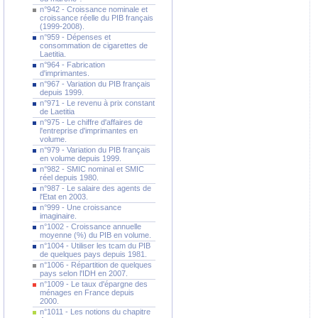
n°942 - Croissance nominale et
croissance réelle du PIB français
(1999-2008).
n°959 - Dépenses et
consommation de cigarettes de
Laetitia.
n°964 - Fabrication
d'imprimantes.
n°967 - Variation du PIB français
depuis 1999.
n°971 - Le revenu à prix constant
de Laetitia
n°975 - Le chiffre d'affaires de
l'entreprise d'imprimantes en
volume.
n°979 - Variation du PIB français
en volume depuis 1999.
n°982 - SMIC nominal et SMIC
réel depuis 1980.
n°987 - Le salaire des agents de
l'Etat en 2003.
n°999 - Une croissance
imaginaire.
n°1002 - Croissance annuelle
moyenne (%) du PIB en volume.
n°1004 - Utiliser les tcam du PIB
de quelques pays depuis 1981.
n°1006 - Répartition de quelques
pays selon l'IDH en 2007.
n°1009 - Le taux d'épargne des
ménages en France depuis
2000.
n°1011 - Les notions du chapitre