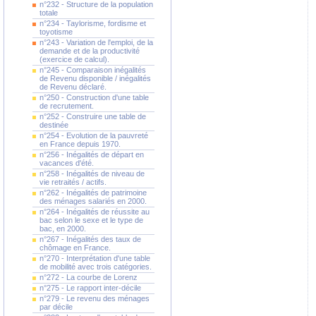
n°232 - Structure de la population
totale
n°234 - Taylorisme, fordisme et
toyotisme
n°243 - Variation de l'emploi, de la
demande et de la productivité
(exercice de calcul).
n°245 - Comparaison inégalités
de Revenu disponible / inégalités
de Revenu déclaré.
n°250 - Construction d'une table
de recrutement.
n°252 - Construire une table de
destinée
n°254 - Evolution de la pauvreté
en France depuis 1970.
n°256 - Inégalités de départ en
vacances d'été.
n°258 - Inégalités de niveau de
vie retraités / actifs.
n°262 - Inégalités de patrimoine
des ménages salariés en 2000.
n°264 - Inégalités de réussite au
bac selon le sexe et le type de
bac, en 2000.
n°267 - Inégalités des taux de
chômage en France.
n°270 - Interprétation d'une table
de mobilité avec trois catégories.
n°272 - La courbe de Lorenz
n°275 - Le rapport inter-décile
n°279 - Le revenu des ménages
par décile