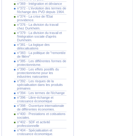
n°369 - Intégration et déviance
n°372 - L'évolution des termes de
l'échange des PVD depuis 1964.
n°374 - La crise de l'Etat
providence.
n°376 - La division du travail
chez Durkheim.
n°379 - La division du travail et
l'intégration sociale d'après
Durkheim.
n°381 - La logique des
délocalisations
n°383 - La politique de "remontée
de filière"
n°385 - Les différentes formes de
protectionnisme.
n°390 - Les effets positifs du
protectionnisme pour les
industries naissantes
n°392 - Les risques de la
spécialisation dans les produits
primaires
n°394 - Les termes de l'échange
n°396 - Libre-échange et
croissance économique
n°398 - Ouverture internationale
de différentes économies.
n°400 - Prestations et cotisations
sociales.
n°402 - SDF et activité
professionnelle
n°404 - Spécialisation et
croissance économique.