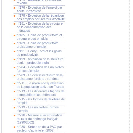
revenu
n°176 - Evolution de l'emploi par
secteur d'activité.
n°178 - Evolution de la répartition
des emplois par secteur d'activité
n°181 - Evolution de la structure
de la consommation des
ménages
n°185 - Gains de productivité et
structure des emplois
n°189 - Gains de productivité,
croissance et emploi.
n°191 - Henry Ford et les gains
de productivité.
n°199 - l'évolution de la structure
socio - professionnelle
n°204 - L'évolution des nouvelles
formes d'emploi
n°209 - Le cercle vertueux de la
croissance fordiste : schéma
n°211 - Le niveau de qualification
de la population active en France
n°213 - Les différentes façons de
comptabiliser les chômeurs
n°215 - les formes de flexibilité de
l'emploi
n°219 - Les nouvelles formes
d'emploi
n°226 - Mesure et interprétation
du taux de chômage français
(1990/2002)
n°230 - Structure de la PAO par
secteur d'activité en 2002.