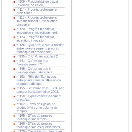
n°109 - Productivité du travail
(exemple de calcul)
n°114 - Progrès technique et
croissance.
n°118 - Progrès technique et
investissement : une relation
circulaire.
n°120 - Progrès technique,
innovation et investissement.
n°123 - Progrès technique,
invention, innovation.
n°125 - Que sais-je sur la relation
entre investissement, progrès
technique et croissance ?
n°135 - Q.C.M. récapitulatif 2
n°141 - Qu'est-ce que
l'investissement ?
n°145 - Qu'est-ce que le
développement durable ?
n°153 - Rôle de l'Etat et des
entreprises dans la diffusion du
progrès technique.
n°155 - Structure de la FBCF par
secteur institutionnel en 2003.
n°158 - Types d'investissement
et capital.
n°162 - Effets des gains de
productivité sur le volume de
l'emploi
n°165 - Effets du progrès
technique sur l'emploi.
n°168 - Effets du progrès
technique sur les qualifications.
n°170 - Elasticité-prix, élasticité-