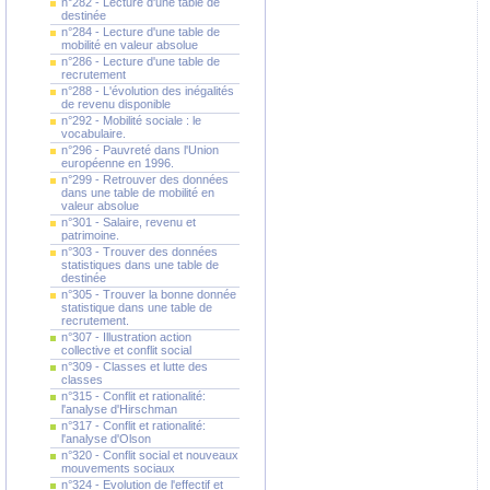
n°282 - Lecture d'une table de
destinée
n°284 - Lecture d'une table de
mobilité en valeur absolue
n°286 - Lecture d'une table de
recrutement
n°288 - L'évolution des inégalités
de revenu disponible
n°292 - Mobilité sociale : le
vocabulaire.
n°296 - Pauvreté dans l'Union
européenne en 1996.
n°299 - Retrouver des données
dans une table de mobilité en
valeur absolue
n°301 - Salaire, revenu et
patrimoine.
n°303 - Trouver des données
statistiques dans une table de
destinée
n°305 - Trouver la bonne donnée
statistique dans une table de
recrutement.
n°307 - Illustration action
collective et conflit social
n°309 - Classes et lutte des
classes
n°315 - Conflit et rationalité:
l'analyse d'Hirschman
n°317 - Conflit et rationalité:
l'analyse d'Olson
n°320 - Conflit social et nouveaux
mouvements sociaux
n°324 - Evolution de l'effectif et