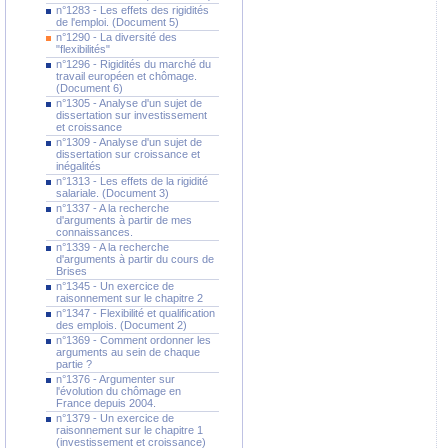
n°1283 - Les effets des rigidités
de l'emploi. (Document 5)
n°1290 - La diversité des
"flexibilités"
n°1296 - Rigidités du marché du
travail européen et chômage.
(Document 6)
n°1305 - Analyse d'un sujet de
dissertation sur investissement
et croissance
n°1309 - Analyse d'un sujet de
dissertation sur croissance et
inégalités
n°1313 - Les effets de la rigidité
salariale. (Document 3)
n°1337 - A la recherche
d'arguments à partir de mes
connaissances.
n°1339 - A la recherche
d'arguments à partir du cours de
Brises
n°1345 - Un exercice de
raisonnement sur le chapitre 2
n°1347 - Flexibilité et qualification
des emplois. (Document 2)
n°1369 - Comment ordonner les
arguments au sein de chaque
partie ?
n°1376 - Argumenter sur
l'évolution du chômage en
France depuis 2004.
n°1379 - Un exercice de
raisonnement sur le chapitre 1
(investissement et croissance)