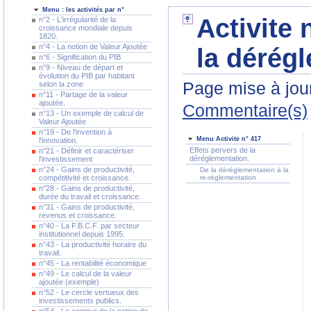
Menu : les activités par n°
Activite 
n°2 - L'irrégularité de la
croissance mondiale depuis
1820.
n°4 - La notion de Valeur Ajoutée
la dérég
n°6 - Signification du PIB
n°9 - Niveau de départ et
évolution du PIB par habitant
Page mise à jour
selon la zone
n°11 - Partage de la valeur
ajoutée.
Commentaire(s)
n°13 - Un exemple de calcul de
Valeur Ajoutée
n°19 - De l'invention à
Menu Activite n° 417
l'innovation.
Effets pervers de la
n°21 - Définir et caractériser
déréglementation.
l'investissement
n°24 - Gains de productivité,
De la déréglementation à la
compétitivité et croissance.
re-réglementation
n°28 - Gains de productivité,
durée du travail et croissance.
n°31 - Gains de productivité,
revenus et croissance.
n°40 - La F.B.C.F. par secteur
institutionnel depuis 1995.
n°43 - La productivité horaire du
travail.
n°45 - La rentabilité économique
n°49 - Le calcul de la valeur
ajoutée (exemple)
n°52 - Le cercle vertueux des
investissements publics.