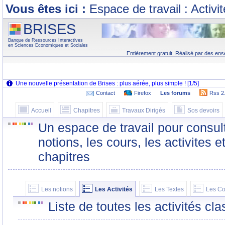
Vous êtes ici :
Espace de travail : Activi
BRISES
Banque de Ressources Interactives
en Sciences Economiques et Sociales
Entièrement gratuit. Réalisé par des ens
Contact
Firefox
Les forums
Rss 2
Accueil
Chapitres
Travaux Dirigés
Sos devoirs
Un espace de travail pour consult
notions, les cours, les activites e
chapitres
Les notions
Les Activités
Les Textes
Les Co
Liste de toutes les activités c