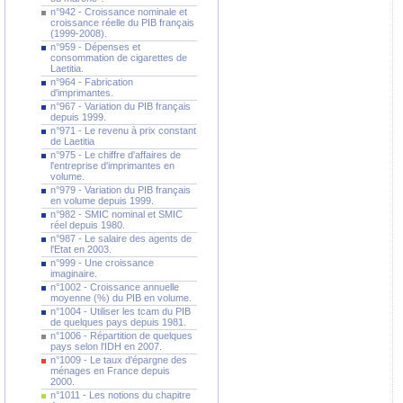
n°942 - Croissance nominale et
croissance réelle du PIB français
(1999-2008).
n°959 - Dépenses et
consommation de cigarettes de
Laetitia.
n°964 - Fabrication
d'imprimantes.
n°967 - Variation du PIB français
depuis 1999.
n°971 - Le revenu à prix constant
de Laetitia
n°975 - Le chiffre d'affaires de
l'entreprise d'imprimantes en
volume.
n°979 - Variation du PIB français
en volume depuis 1999.
n°982 - SMIC nominal et SMIC
réel depuis 1980.
n°987 - Le salaire des agents de
l'Etat en 2003.
n°999 - Une croissance
imaginaire.
n°1002 - Croissance annuelle
moyenne (%) du PIB en volume.
n°1004 - Utiliser les tcam du PIB
de quelques pays depuis 1981.
n°1006 - Répartition de quelques
pays selon l'IDH en 2007.
n°1009 - Le taux d'épargne des
ménages en France depuis
2000.
n°1011 - Les notions du chapitre