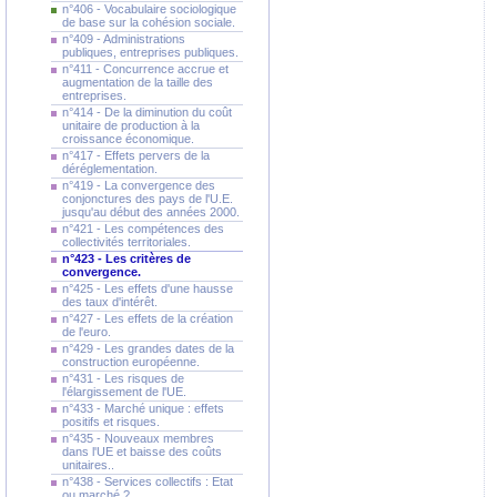
n°406 - Vocabulaire sociologique
de base sur la cohésion sociale.
n°409 - Administrations
publiques, entreprises publiques.
n°411 - Concurrence accrue et
augmentation de la taille des
entreprises.
n°414 - De la diminution du coût
unitaire de production à la
croissance économique.
n°417 - Effets pervers de la
déréglementation.
n°419 - La convergence des
conjonctures des pays de l'U.E.
jusqu'au début des années 2000.
n°421 - Les compétences des
collectivités territoriales.
n°423 - Les critères de
convergence.
n°425 - Les effets d'une hausse
des taux d'intérêt.
n°427 - Les effets de la création
de l'euro.
n°429 - Les grandes dates de la
construction européenne.
n°431 - Les risques de
l'élargissement de l'UE.
n°433 - Marché unique : effets
positifs et risques.
n°435 - Nouveaux membres
dans l'UE et baisse des coûts
unitaires..
n°438 - Services collectifs : Etat
ou marché ?