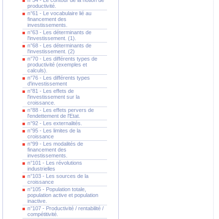
n°54 - Le contour de la notion de
productivité.
n°61 - Le vocabulaire lié au
financement des
investissements.
n°63 - Les déterminants de
l'investissement. (1).
n°68 - Les déterminants de
l'investissement. (2)
n°70 - Les différents types de
productivité (exemples et
calculs).
n°76 - Les différents types
d'investissement
n°81 - Les effets de
l'investissement sur la
croissance.
n°88 - Les effets pervers de
l'endettement de l'Etat.
n°92 - Les externalités.
n°95 - Les limites de la
croissance
n°99 - Les modalités de
financement des
investissements.
n°101 - Les révolutions
industrielles
n°103 - Les sources de la
croissance
n°105 - Population totale,
population active et population
inactive.
n°107 - Productivité / rentabilité /
compétitivité.