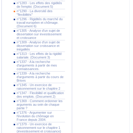
n°1283 - Les effets des rigidités
de l'emploi. (Document 5)
n°1290 - La diversité des
"flexibilités"
n°1296 - Rigidités du marché du
travail européen et chômage.
(Document 6)
n°1305 - Analyse d'un sujet de
dissertation sur investissement
et croissance
n°1309 - Analyse d'un sujet de
dissertation sur croissance et
inégalités
n°1313 - Les effets de la rigidité
salariale. (Document 3)
n°1337 - A la recherche
d'arguments à partir de mes
connaissances.
n°1339 - A la recherche
d'arguments à partir du cours de
Brises
n°1345 - Un exercice de
raisonnement sur le chapitre 2
n°1347 - Flexibilité et qualification
des emplois. (Document 2)
n°1369 - Comment ordonner les
arguments au sein de chaque
partie ?
n°1376 - Argumenter sur
l'évolution du chômage en
France depuis 2004.
n°1379 - Un exercice de
raisonnement sur le chapitre 1
(investissement et croissance)