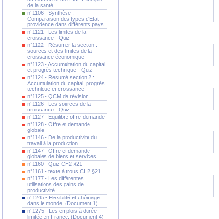
de la santé
n°1106 - Synthèse :
Comparaison des types d'Etat-
providence dans différents pays
n°1121 - Les limites de la
croissance - Quiz
n°1122 - Résumer la section :
sources et des limites de la
croissance économique
n°1123 - Accumultation du capital
et progrès technique - Quiz
n°1124 - Resumé section 2 :
Accumulation du capital, progrès
technique et croissance
n°1125 - QCM de révision
n°1126 - Les sources de la
croissance - Quiz
n°1127 - Equilibre offre-demande
n°1128 - Offre et demande
globale
n°1146 - De la productivité du
travail à la production
n°1147 - Offre et demande
globales de biens et services
n°1160 - Quiz CH2 §21
n°1161 - texte à trous CH2 §21
n°1177 - Les différentes
utilisations des gains de
productivité
n°1245 - Flexibilité et chômage
dans le monde. (Document 1)
n°1275 - Les emplois à durée
limitée en France. (Document 4)