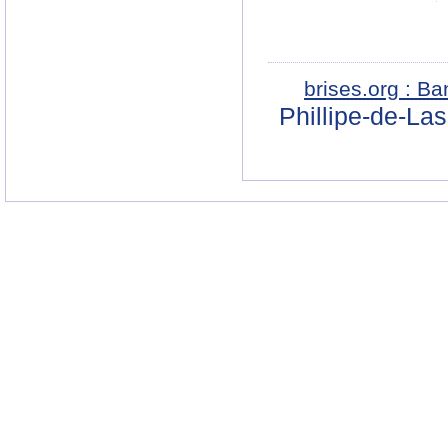
brises.org : B
Phillipe-de-La