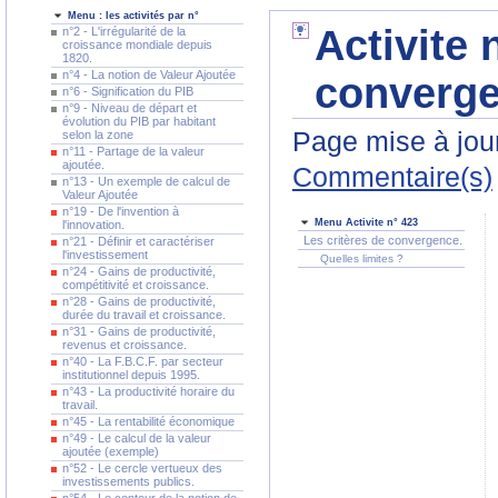
Menu : les activités par n°
Activite 
n°2 - L'irrégularité de la
croissance mondiale depuis
1820.
n°4 - La notion de Valeur Ajoutée
converge
n°6 - Signification du PIB
n°9 - Niveau de départ et
évolution du PIB par habitant
Page mise à jour
selon la zone
n°11 - Partage de la valeur
ajoutée.
Commentaire(s)
n°13 - Un exemple de calcul de
Valeur Ajoutée
n°19 - De l'invention à
Menu Activite n° 423
l'innovation.
Les critères de convergence.
n°21 - Définir et caractériser
l'investissement
Quelles limites ?
n°24 - Gains de productivité,
compétitivité et croissance.
n°28 - Gains de productivité,
durée du travail et croissance.
n°31 - Gains de productivité,
revenus et croissance.
n°40 - La F.B.C.F. par secteur
institutionnel depuis 1995.
n°43 - La productivité horaire du
travail.
n°45 - La rentabilité économique
n°49 - Le calcul de la valeur
ajoutée (exemple)
n°52 - Le cercle vertueux des
investissements publics.