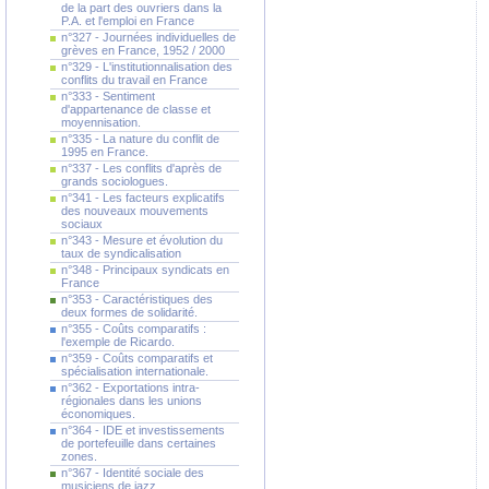
de la part des ouvriers dans la
P.A. et l'emploi en France
n°327 - Journées individuelles de
grèves en France, 1952 / 2000
n°329 - L'institutionnalisation des
conflits du travail en France
n°333 - Sentiment
d'appartenance de classe et
moyennisation.
n°335 - La nature du conflit de
1995 en France.
n°337 - Les conflits d'après de
grands sociologues.
n°341 - Les facteurs explicatifs
des nouveaux mouvements
sociaux
n°343 - Mesure et évolution du
taux de syndicalisation
n°348 - Principaux syndicats en
France
n°353 - Caractéristiques des
deux formes de solidarité.
n°355 - Coûts comparatifs :
l'exemple de Ricardo.
n°359 - Coûts comparatifs et
spécialisation internationale.
n°362 - Exportations intra-
régionales dans les unions
économiques.
n°364 - IDE et investissements
de portefeuille dans certaines
zones.
n°367 - Identité sociale des
musiciens de jazz.