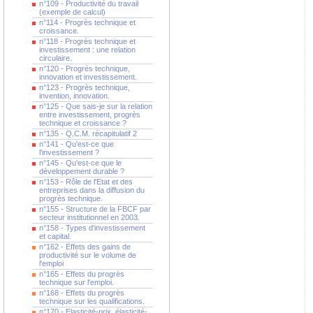
n°109 - Productivité du travail
(exemple de calcul)
n°114 - Progrès technique et
croissance.
n°118 - Progrès technique et
investissement : une relation
circulaire.
n°120 - Progrès technique,
innovation et investissement.
n°123 - Progrès technique,
invention, innovation.
n°125 - Que sais-je sur la relation
entre investissement, progrès
technique et croissance ?
n°135 - Q.C.M. récapitulatif 2
n°141 - Qu'est-ce que
l'investissement ?
n°145 - Qu'est-ce que le
développement durable ?
n°153 - Rôle de l'Etat et des
entreprises dans la diffusion du
progrès technique.
n°155 - Structure de la FBCF par
secteur institutionnel en 2003.
n°158 - Types d'investissement
et capital.
n°162 - Effets des gains de
productivité sur le volume de
l'emploi
n°165 - Effets du progrès
technique sur l'emploi.
n°168 - Effets du progrès
technique sur les qualifications.
n°170 - Elasticité-prix, élasticité-