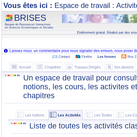
Vous êtes ici :
Espace de travail : Activi
BRISES
Banque de Ressources Interactives
en Sciences Economiques et Sociales
Entièrement gratuit. Réalisé par des ens
Contact
Firefox
Les forums
Rss 2
Accueil
Chapitres
Travaux Dirigés
Sos devoirs
Un espace de travail pour consult
notions, les cours, les activites e
chapitres
Les notions
Les Activités
Les Textes
Les Co
Liste de toutes les activités c