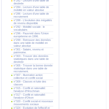
n°282 - Lecture d'une table de
destinée
n°284 - Lecture d'une table de
mobilité en valeur absolue
n°286 - Lecture d'une table de
recrutement
n°288 - L'évolution des inégalités
de revenu disponible
n°292 - Mobilité sociale : le
vocabulaire.
n°296 - Pauvreté dans l'Union
européenne en 1996.
n°299 - Retrouver des données
dans une table de mobilité en
valeur absolue
n°301 - Salaire, revenu et
patrimoine.
n°303 - Trouver des données
statistiques dans une table de
destinée
n°305 - Trouver la bonne donnée
statistique dans une table de
recrutement.
n°307 - Illustration action
collective et conflit social
n°309 - Classes et lutte des
classes
n°315 - Conflit et rationalité:
l'analyse d'Hirschman
n°317 - Conflit et rationalité:
l'analyse d'Olson
n°320 - Conflit social et nouveaux
mouvements sociaux
n°324 - Evolution de l'effectif et