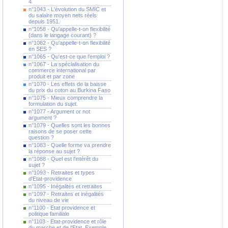
4
n°1043 - L'évolution du SMIC et
du salaire moyen nets réels
depuis 1951.
n°1058 - Qu'appelle-t-on flexibilité
(dans le langage courant) ?
n°1062 - Qu'appelle-t-on flexibilité
en SES ?
n°1065 - Qu'est-ce que l'emploi ?
n°1067 - La spécialisation du
commerce international par
produit et par zone
n°1070 - Les effets de la baisse
du prix du coton au Burkina Faso
n°1075 - Mieux comprendre la
formulation du sujet.
n°1077 - Argument or not
argument ?
n°1079 - Quelles sont les bonnes
raisons de se poser cette
question ?
n°1083 - Quelle forme va prendre
la réponse au sujet ?
n°1088 - Quel est l'intérêt du
sujet ?
n°1093 - Retraites et types
d'Etat-providence
n°1095 - Inégalités et retraites
n°1097 - Retraites et inégalités
du niveau de vie
n°1100 - Etat providence et
politique familiale
n°1103 - Etat-providence et rôle
du marche et de l'Etat. Exemple