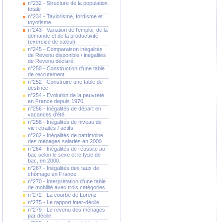
n°232 - Structure de la population
totale
n°234 - Taylorisme, fordisme et
toyotisme
n°243 - Variation de l'emploi, de la
demande et de la productivité
(exercice de calcul).
n°245 - Comparaison inégalités
de Revenu disponible / inégalités
de Revenu déclaré.
n°250 - Construction d'une table
de recrutement.
n°252 - Construire une table de
destinée
n°254 - Evolution de la pauvreté
en France depuis 1970.
n°256 - Inégalités de départ en
vacances d'été.
n°258 - Inégalités de niveau de
vie retraités / actifs.
n°262 - Inégalités de patrimoine
des ménages salariés en 2000.
n°264 - Inégalités de réussite au
bac selon le sexe et le type de
bac, en 2000.
n°267 - Inégalités des taux de
chômage en France.
n°270 - Interprétation d'une table
de mobilité avec trois catégories.
n°272 - La courbe de Lorenz
n°275 - Le rapport inter-décile
n°279 - Le revenu des ménages
par décile