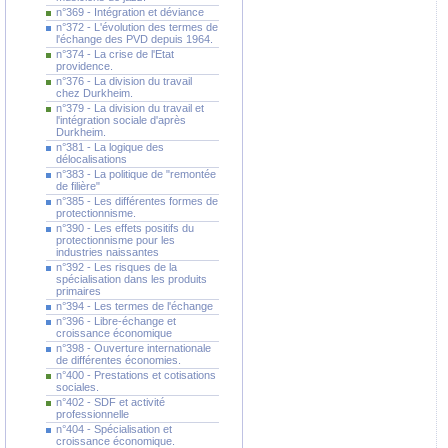
n°369 - Intégration et déviance
n°372 - L'évolution des termes de
l'échange des PVD depuis 1964.
n°374 - La crise de l'Etat
providence.
n°376 - La division du travail
chez Durkheim.
n°379 - La division du travail et
l'intégration sociale d'après
Durkheim.
n°381 - La logique des
délocalisations
n°383 - La politique de "remontée
de filière"
n°385 - Les différentes formes de
protectionnisme.
n°390 - Les effets positifs du
protectionnisme pour les
industries naissantes
n°392 - Les risques de la
spécialisation dans les produits
primaires
n°394 - Les termes de l'échange
n°396 - Libre-échange et
croissance économique
n°398 - Ouverture internationale
de différentes économies.
n°400 - Prestations et cotisations
sociales.
n°402 - SDF et activité
professionnelle
n°404 - Spécialisation et
croissance économique.