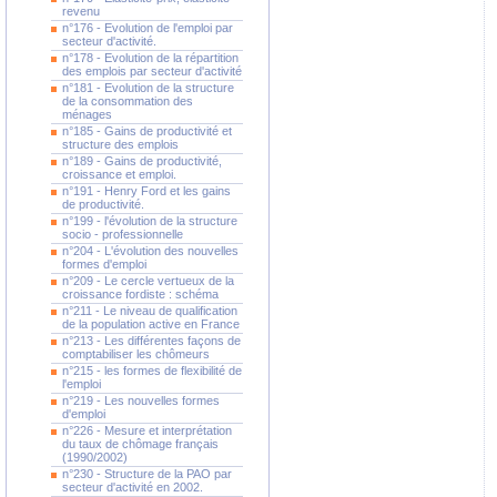
revenu
n°176 - Evolution de l'emploi par
secteur d'activité.
n°178 - Evolution de la répartition
des emplois par secteur d'activité
n°181 - Evolution de la structure
de la consommation des
ménages
n°185 - Gains de productivité et
structure des emplois
n°189 - Gains de productivité,
croissance et emploi.
n°191 - Henry Ford et les gains
de productivité.
n°199 - l'évolution de la structure
socio - professionnelle
n°204 - L'évolution des nouvelles
formes d'emploi
n°209 - Le cercle vertueux de la
croissance fordiste : schéma
n°211 - Le niveau de qualification
de la population active en France
n°213 - Les différentes façons de
comptabiliser les chômeurs
n°215 - les formes de flexibilité de
l'emploi
n°219 - Les nouvelles formes
d'emploi
n°226 - Mesure et interprétation
du taux de chômage français
(1990/2002)
n°230 - Structure de la PAO par
secteur d'activité en 2002.