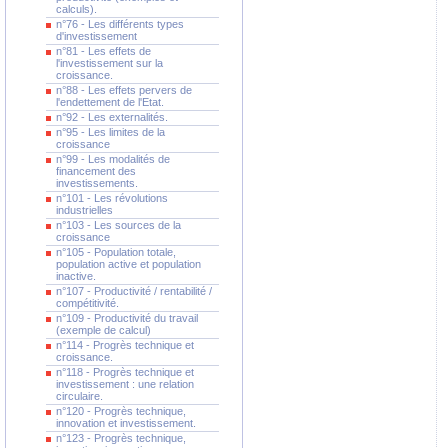
calculs).
n°76 - Les différents types
d'investissement
n°81 - Les effets de
l'investissement sur la
croissance.
n°88 - Les effets pervers de
l'endettement de l'Etat.
n°92 - Les externalités.
n°95 - Les limites de la
croissance
n°99 - Les modalités de
financement des
investissements.
n°101 - Les révolutions
industrielles
n°103 - Les sources de la
croissance
n°105 - Population totale,
population active et population
inactive.
n°107 - Productivité / rentabilité /
compétitivité.
n°109 - Productivité du travail
(exemple de calcul)
n°114 - Progrès technique et
croissance.
n°118 - Progrès technique et
investissement : une relation
circulaire.
n°120 - Progrès technique,
innovation et investissement.
n°123 - Progrès technique,