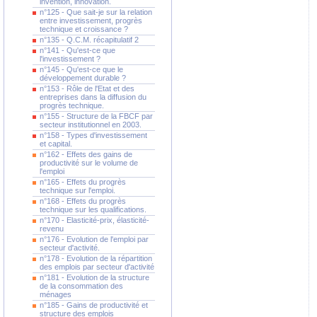
invention, innovation.
n°125 - Que sait-je sur la relation
entre investissement, progrès
technique et croissance ?
n°135 - Q.C.M. récapitulatif 2
n°141 - Qu'est-ce que
l'investissement ?
n°145 - Qu'est-ce que le
développement durable ?
n°153 - Rôle de l'Etat et des
entreprises dans la diffusion du
progrès technique.
n°155 - Structure de la FBCF par
secteur institutionnel en 2003.
n°158 - Types d'investissement
et capital.
n°162 - Effets des gains de
productivité sur le volume de
l'emploi
n°165 - Effets du progrès
technique sur l'emploi.
n°168 - Effets du progrès
technique sur les qualifications.
n°170 - Elasticité-prix, élasticité-
revenu
n°176 - Evolution de l'emploi par
secteur d'activité.
n°178 - Evolution de la répartition
des emplois par secteur d'activité
n°181 - Evolution de la structure
de la consommation des
ménages
n°185 - Gains de productivité et
structure des emplois