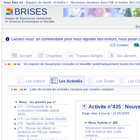
Vous êtes ici :
Espace de travail : Activités >
Nouveaux membres dans l'UE et baisse des coût
BRISES
Banque de Ressources Interactives
en Sciences Economiques et Sociales
En
Contact
Accueil
Chapitres
Travaux Dirigés
Sos devoirs
Un espace de travail pour consulter et travailler systématiquement toutes les notion
Les notions
Les Activités
Les Textes
Les Co
Liste de toutes les activités classées par numéro croissant
Menu : les activités par n°
Activite n°435 :
Nouvea
n°2 - L'irrégularité de la
croissance mondiale depuis
Page mise à jour le : 11-06-2025
1820.
n°4 - La notion de Valeur Ajoutée
Menu Activite n° 435
n°6 - Signification du PIB
Nouveaux membres dans
n°9 - Niveau de départ et
l'UE et baisse des coûts
évolution du PIB par habitant
unitaires..
selon la zone