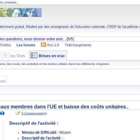
s unitaires..
tièrement gratuit. Réalisé par des enseignants de l'éducation nationale.
CRDP
de l'académie 
Firefox
Les forums
Rss 2.0
Téléchargements
les Tests
Brises en vrac
s, les cours, les activites et les textes utilisés dans les différents chapitres
urs
ux membres dans l'UE et baisse des coûts unitaires..
0 Commentaire(s)
Descriptif de l'activité :
Niveau de Difficulté
: Moyen
Descriptif de l'activité
: -