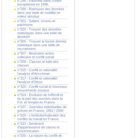
n°296 - Pauvreté dans l'Union
européenne en 1996.
n°299 - Retrouver des données
dans une table de mobilité en
valeur absolue
n°301 - Salaire, revenu et
patrimoine.
n°303 - Trouver des données
statistiques dans une table de
destinée
n°305 - Trouver la bonne donnée
statistique dans une table de
recrutement.
n°307 - Illustration action
collective et conflit social
n°309 - Classes et lutte des
classes
n°315 - Conflit et rationalité:
l'analyse d'Hirschman
n°317 - Conflit et rationalité:
l'analyse d'Olson
n°320 - Conflit social et nouveaux
mouvements sociaux
n°324 - Evolution de l'effectif et
de la part des ouvriers dans la
P.A. et l'emploi en France
n°327 - Journées individuelles de
grèves en France, 1952 / 2000
n°329 - L'institutionnalisation des
conflits du travail en France
n°333 - Sentiment
d'appartenance de classe et
moyennisation.
n°335 - La nature du conflit de