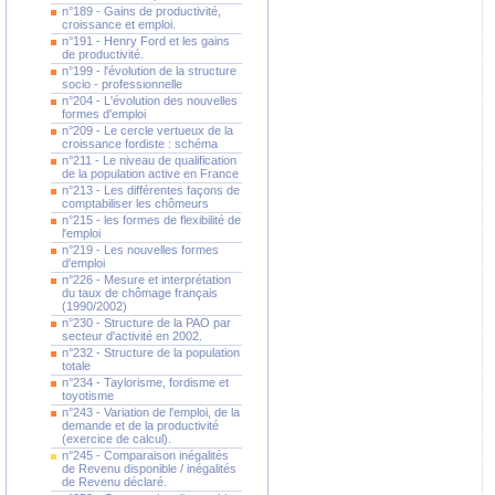
n°189 - Gains de productivité,
croissance et emploi.
n°191 - Henry Ford et les gains
de productivité.
n°199 - l'évolution de la structure
socio - professionnelle
n°204 - L'évolution des nouvelles
formes d'emploi
n°209 - Le cercle vertueux de la
croissance fordiste : schéma
n°211 - Le niveau de qualification
de la population active en France
n°213 - Les différentes façons de
comptabiliser les chômeurs
n°215 - les formes de flexibilité de
l'emploi
n°219 - Les nouvelles formes
d'emploi
n°226 - Mesure et interprétation
du taux de chômage français
(1990/2002)
n°230 - Structure de la PAO par
secteur d'activité en 2002.
n°232 - Structure de la population
totale
n°234 - Taylorisme, fordisme et
toyotisme
n°243 - Variation de l'emploi, de la
demande et de la productivité
(exercice de calcul).
n°245 - Comparaison inégalités
de Revenu disponible / inégalités
de Revenu déclaré.