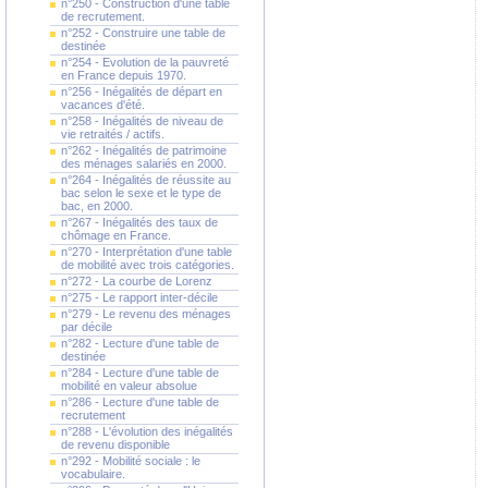
n°250 - Construction d'une table
de recrutement.
n°252 - Construire une table de
destinée
n°254 - Evolution de la pauvreté
en France depuis 1970.
n°256 - Inégalités de départ en
vacances d'été.
n°258 - Inégalités de niveau de
vie retraités / actifs.
n°262 - Inégalités de patrimoine
des ménages salariés en 2000.
n°264 - Inégalités de réussite au
bac selon le sexe et le type de
bac, en 2000.
n°267 - Inégalités des taux de
chômage en France.
n°270 - Interprétation d'une table
de mobilité avec trois catégories.
n°272 - La courbe de Lorenz
n°275 - Le rapport inter-décile
n°279 - Le revenu des ménages
par décile
n°282 - Lecture d'une table de
destinée
n°284 - Lecture d'une table de
mobilité en valeur absolue
n°286 - Lecture d'une table de
recrutement
n°288 - L'évolution des inégalités
de revenu disponible
n°292 - Mobilité sociale : le
vocabulaire.