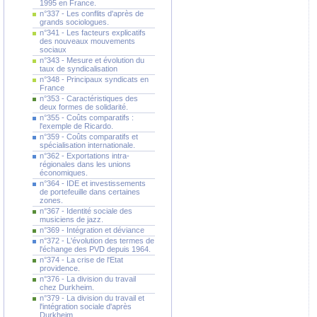
1995 en France.
n°337 - Les conflits d'après de
grands sociologues.
n°341 - Les facteurs explicatifs
des nouveaux mouvements
sociaux
n°343 - Mesure et évolution du
taux de syndicalisation
n°348 - Principaux syndicats en
France
n°353 - Caractéristiques des
deux formes de solidarité.
n°355 - Coûts comparatifs :
l'exemple de Ricardo.
n°359 - Coûts comparatifs et
spécialisation internationale.
n°362 - Exportations intra-
régionales dans les unions
économiques.
n°364 - IDE et investissements
de portefeuille dans certaines
zones.
n°367 - Identité sociale des
musiciens de jazz.
n°369 - Intégration et déviance
n°372 - L'évolution des termes de
l'échange des PVD depuis 1964.
n°374 - La crise de l'Etat
providence.
n°376 - La division du travail
chez Durkheim.
n°379 - La division du travail et
l'intégration sociale d'après
Durkheim.