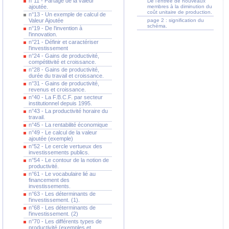
n°11 - Partage de la valeur
De l'entrée de nouveaux
ajoutée.
membres à la diminution du
coût unitaire de production.
n°13 - Un exemple de calcul de
Valeur Ajoutée
page 2 : signification du
schéma.
n°19 - De l'invention à
l'innovation.
n°21 - Définir et caractériser
l'investissement
n°24 - Gains de productivité,
compétitivité et croissance.
n°28 - Gains de productivité,
durée du travail et croissance.
n°31 - Gains de productivité,
revenus et croissance.
n°40 - La F.B.C.F. par secteur
institutionnel depuis 1995.
n°43 - La productivité horaire du
travail.
n°45 - La rentabilité économique
n°49 - Le calcul de la valeur
ajoutée (exemple)
n°52 - Le cercle vertueux des
investissements publics.
n°54 - Le contour de la notion de
productivité.
n°61 - Le vocabulaire lié au
financement des
investissements.
n°63 - Les déterminants de
l'investissement. (1).
n°68 - Les déterminants de
l'investissement. (2)
n°70 - Les différents types de
productivité (exemples et