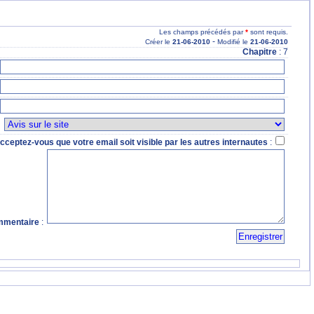
Les champs précédés par
*
sont requis.
-
Créer le
21
-06
-2010
Modifié le
21
-06
-2010
Chapitre
: 7
:
cceptez-vous que votre email soit visible par les autres internautes
:
mentaire
: