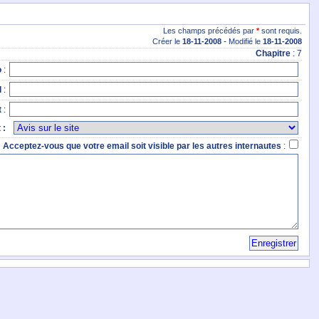
Les champs précédés par
*
sont requis.
-
Créer le
18
-11
-2008
Modifié le
18
-11
-2008
Chapitre
: 7
o
:
l
:
t
:
t
:
Acceptez-vous que votre email soit visible par les autres internautes
: