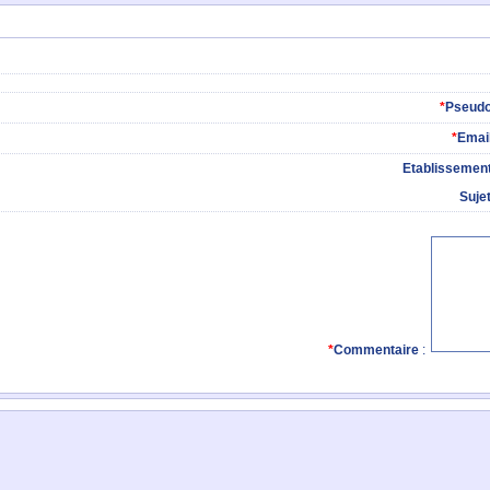
*
Pseud
*
Emai
Etablissemen
Suje
*
Commentaire
: