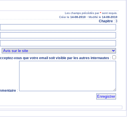
Les champs précédés par
*
sont requis.
-
Créer le
14
-08
-2010
Modifié le
14
-08
-2010
Chapitre
: 3
:
cceptez-vous que votre email soit visible par les autres internautes
:
mentaire
: