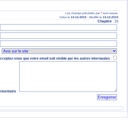
Les champs précédés par
*
sont requis.
-
Créer le
13
-12
-2010
Modifié le
13
-12
-2010
Chapitre
: 10
:
cceptez-vous que votre email soit visible par les autres internautes
:
mentaire
: