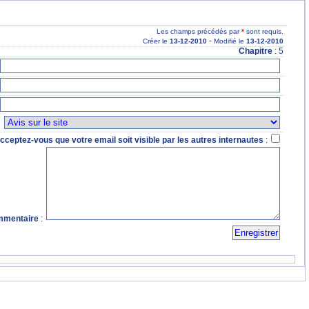
Les champs précédés par
*
sont requis.
-
Créer le
13
-12
-2010
Modifié le
13
-12
-2010
Chapitre
: 5
:
cceptez-vous que votre email soit visible par les autres internautes
:
mentaire
: