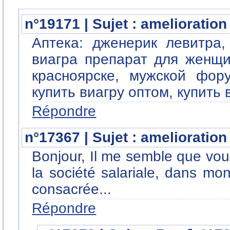
n°19171 | Sujet : amelioratio
Аптека: дженерик левитра,
виагра препарат для женщи
красноярске, мужской фор
купить виагру оптом, купить 
Répondre
n°17367 | Sujet : amelioratio
Bonjour, Il me semble que vou
la société salariale, dans mo
consacrée...
Répondre