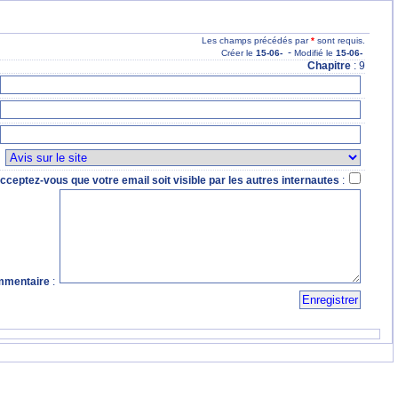
Les champs précédés par
*
sont requis.
-
Créer le
15
-06
-
Modifié le
15
-06
-
Chapitre
: 9
:
cceptez-vous que votre email soit visible par les autres internautes
:
mentaire
: