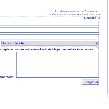
Les champs précédés par
*
sont requis.
-
Créer le
13
-12
-2010
Modifié le
13
-12
-2010
Chapitre
: 3
:
cceptez-vous que votre email soit visible par les autres internautes
:
mentaire
: