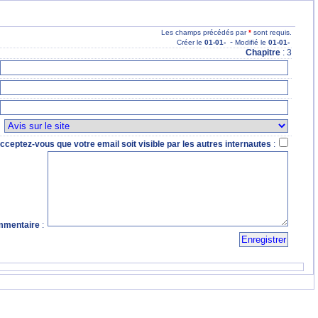
Les champs précédés par
*
sont requis.
-
Créer le
01
-01
-
Modifié le
01
-01
-
Chapitre
: 3
:
cceptez-vous que votre email soit visible par les autres internautes
:
mentaire
: