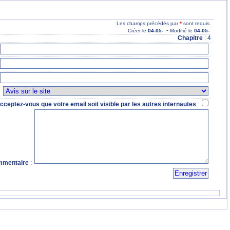
Les champs précédés par
*
sont requis.
-
Créer le
04
-05
-
Modifié le
04
-05
-
Chapitre
: 4
:
cceptez-vous que votre email soit visible par les autres internautes
:
mentaire
: