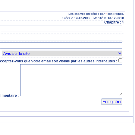
Les champs précédés par
*
sont requis.
-
Créer le
13
-12
-2010
Modifié le
13
-12
-2010
Chapitre
: 4
:
cceptez-vous que votre email soit visible par les autres internautes
:
mentaire
: