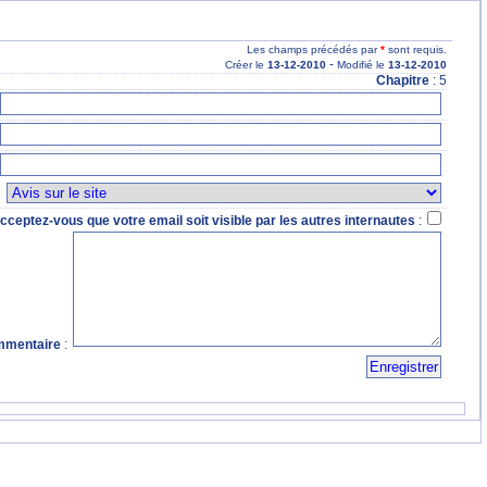
Les champs précédés par
*
sont requis.
-
Créer le
13
-12
-2010
Modifié le
13
-12
-2010
Chapitre
: 5
:
cceptez-vous que votre email soit visible par les autres internautes
:
mentaire
: