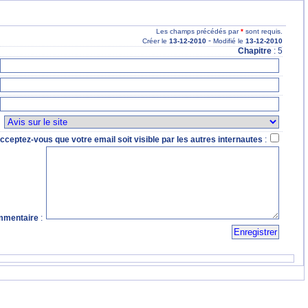
Les champs précédés par
*
sont requis.
-
Créer le
13
-12
-2010
Modifié le
13
-12
-2010
Chapitre
: 5
:
cceptez-vous que votre email soit visible par les autres internautes
:
mentaire
: