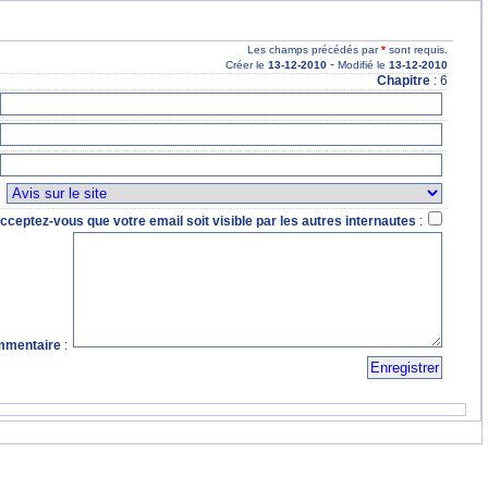
Les champs précédés par
*
sont requis.
-
Créer le
13
-12
-2010
Modifié le
13
-12
-2010
Chapitre
: 6
:
cceptez-vous que votre email soit visible par les autres internautes
:
mentaire
: