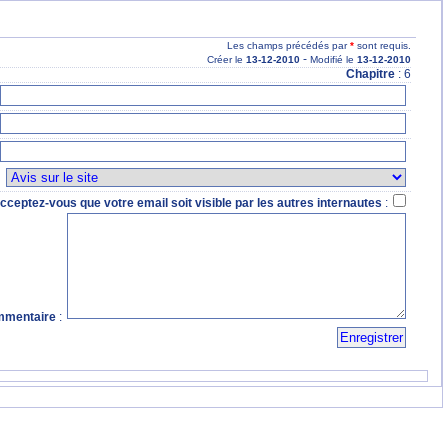
Les champs précédés par
*
sont requis.
-
Créer le
13
-12
-2010
Modifié le
13
-12
-2010
Chapitre
: 6
:
cceptez-vous que votre email soit visible par les autres internautes
:
mentaire
: