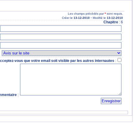
Les champs précédés par
*
sont requis.
-
Créer le
13
-12
-2010
Modifié le
13
-12
-2010
Chapitre
: 6
:
cceptez-vous que votre email soit visible par les autres internautes
:
mentaire
: