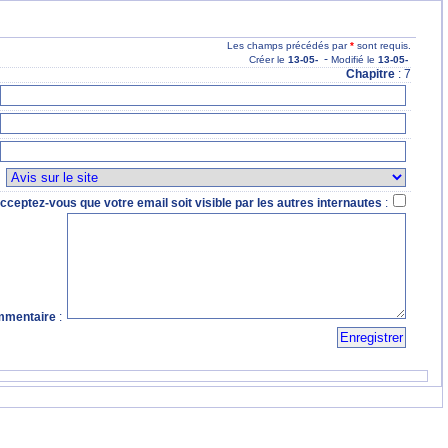
Les champs précédés par
*
sont requis.
-
Créer le
13
-05
-
Modifié le
13
-05
-
Chapitre
: 7
:
cceptez-vous que votre email soit visible par les autres internautes
:
mentaire
: