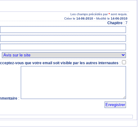
Les champs précédés par
*
sont requis.
-
Créer le
14
-06
-2010
Modifié le
14
-06
-2010
Chapitre
: 7
:
cceptez-vous que votre email soit visible par les autres internautes
:
mentaire
: