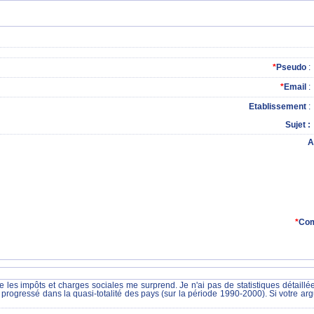
*
Pseudo
:
*
Email
:
Etablissement
:
Sujet
A
*
Com
e les impôts et charges sociales me surprend. Je n'ai pas de statistiques détail
rogressé dans la quasi-totalité des pays (sur la période 1990-2000). Si votre ar