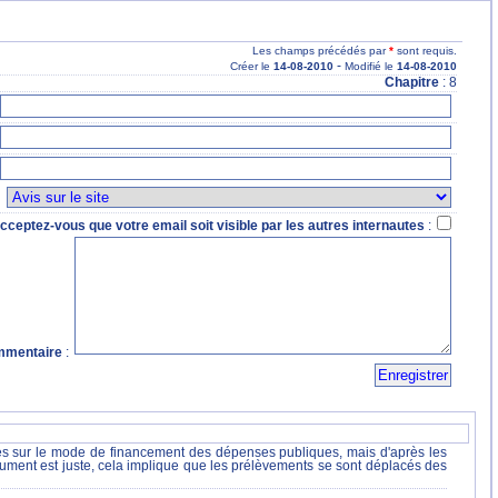
Les champs précédés par
*
sont requis.
-
Créer le
14
-08
-2010
Modifié le
14
-08
-2010
Chapitre
: 8
:
cceptez-vous que votre email soit visible par les autres internautes
:
mentaire
:
lées sur le mode de financement des dépenses publiques, mais d'après les
gument est juste, cela implique que les prélèvements se sont déplacés des