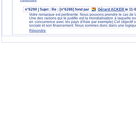
Répondre
n°6290 | Sujet : Re : [n°6286] fond par
Gérard ACKER
le 11-
Votre remarque est pertinente. Nous pouvons prendre le cas de la
Une des raisons qui le justifie est la mondialisation à laquelle
en concurrence avec les pays d'Asie par exemple).Cet objectif se 
sociale et son financement. Nous sommes donc dans une logique
Répondre