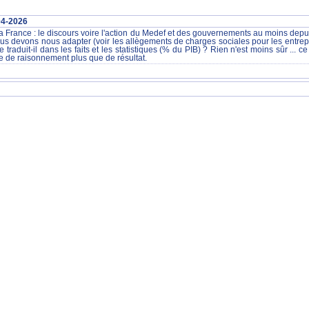
04-2026
 France : le discours voire l'action du Medef et des gouvernements au moins depuis 
 nous devons nous adapter (voir les allègements de charges sociales pour les entre
traduit-il dans les faits et les statistiques (% du PIB) ? Rien n'est moins sûr ... 
 de raisonnement plus que de résultat.