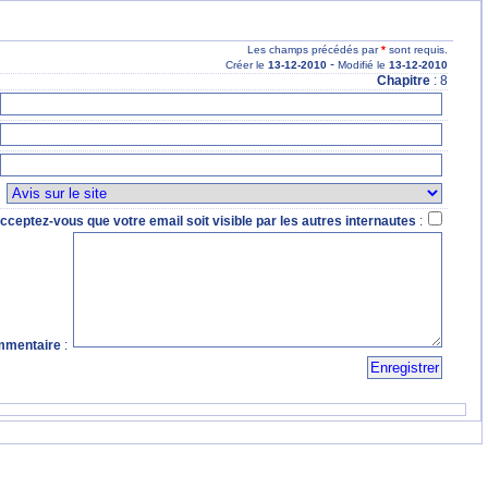
Les champs précédés par
*
sont requis.
-
Créer le
13
-12
-2010
Modifié le
13
-12
-2010
Chapitre
: 8
:
cceptez-vous que votre email soit visible par les autres internautes
:
mentaire
: