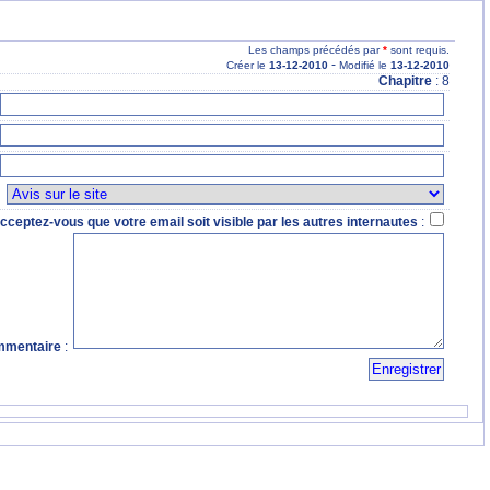
Les champs précédés par
*
sont requis.
-
Créer le
13
-12
-2010
Modifié le
13
-12
-2010
Chapitre
: 8
:
cceptez-vous que votre email soit visible par les autres internautes
:
mentaire
: