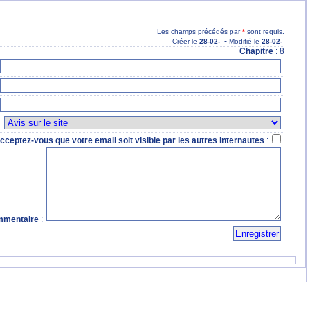
Les champs précédés par
*
sont requis.
-
Créer le
28
-02
-
Modifié le
28
-02
-
Chapitre
: 8
:
cceptez-vous que votre email soit visible par les autres internautes
:
mentaire
: