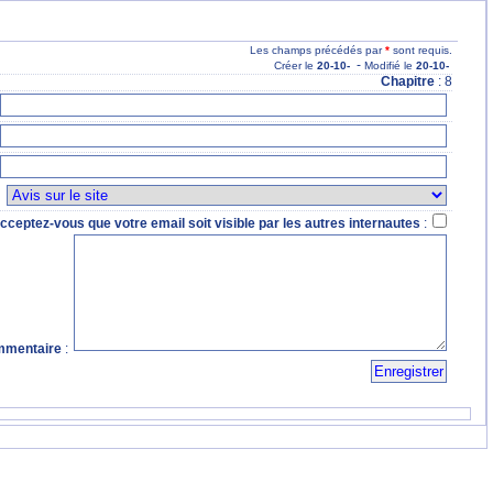
Les champs précédés par
*
sont requis.
-
Créer le
20
-10
-
Modifié le
20
-10
-
Chapitre
: 8
:
cceptez-vous que votre email soit visible par les autres internautes
:
mentaire
: