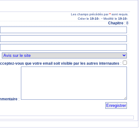
Les champs précédés par
*
sont requis.
-
Créer le
19
-10
-
Modifié le
19
-10
-
Chapitre
: 8
:
cceptez-vous que votre email soit visible par les autres internautes
:
mentaire
: