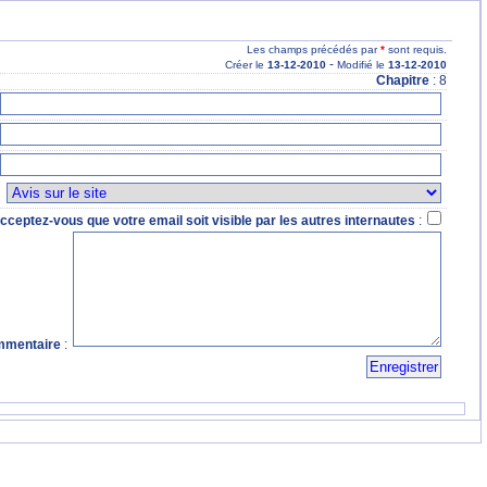
Les champs précédés par
*
sont requis.
-
Créer le
13
-12
-2010
Modifié le
13
-12
-2010
Chapitre
: 8
:
cceptez-vous que votre email soit visible par les autres internautes
:
mentaire
: