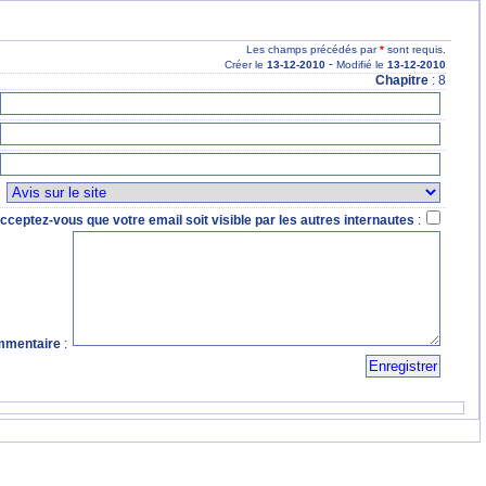
Les champs précédés par
*
sont requis.
-
Créer le
13
-12
-2010
Modifié le
13
-12
-2010
Chapitre
: 8
:
cceptez-vous que votre email soit visible par les autres internautes
:
mentaire
: